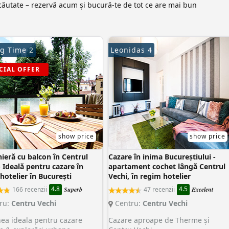
căutate – rezervă acum și bucură-te de tot ce are mai bun
ng Time 2
Leonidas 4
CIAL OFFER
show price
show price
ieră cu balcon în Centrul
Cazare în inima Bucureștiului -
- Ideală pentru cazare în
apartament cochet lângă Centrul
hotelier în București
Vechi, în regim hotelier
4.8
4.5
166 recenzii
Superb
47 recenzii
Excelent
ru:
Centru Vechi
Centru:
Centru Vechi
ea ideala pentru cazare
Cazare aproape de Therme și