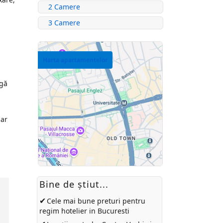
2 Camere
3 Camere
Harta apartamentelor
ngă
iar
Bine de ştiut...
✔
Cele mai bune preturi pentru
regim hotelier in Bucuresti