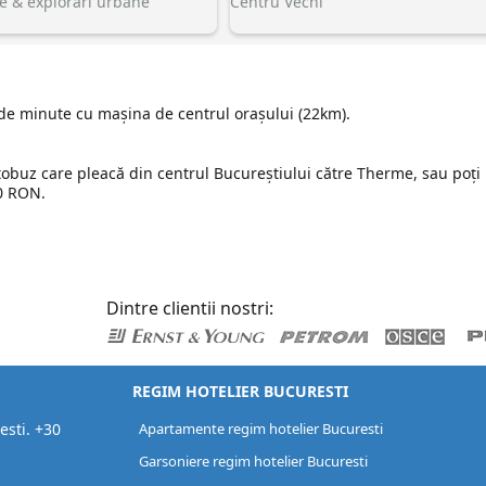
 & explorări urbane
Centru Vechi
35 de minute cu mașina de centrul orașului (22km).
tobuz care pleacă din centrul Bucureștiului către Therme, sau poți
0 RON.
Dintre clientii nostri:
REGIM HOTELIER BUCURESTI
esti. +30
Apartamente regim hotelier Bucuresti
Garsoniere regim hotelier Bucuresti