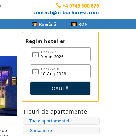
)
+4 0745 500 676
contact@in-bucharest.com
Română
RON
Regim hotelier
Check-in
Check-out
Tipuri de apartamente
Toate apartamentele
0 de
Garsoniere
xare,