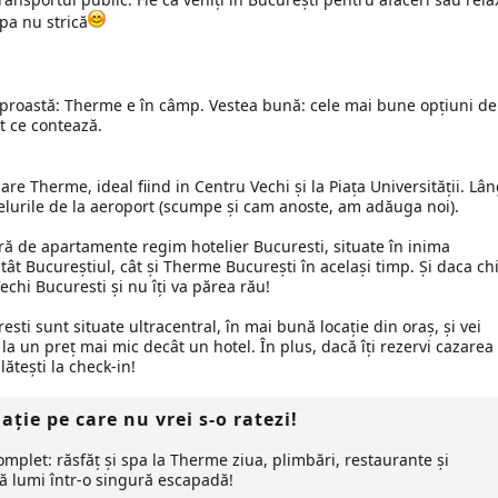
pa nu strică
proastă: Therme e în câmp. Vestea bună: cele mai bune opțiuni de
t ce contează.
e Therme, ideal fiind in Centru Vechi și la Piața Universității. Lâ
telurile de la aeroport (scumpe și cam anoste, am adăuga noi).
ră de apartamente regim hotelier Bucuresti, situate în inima
tât Bucureștiul, cât și Therme București în același timp. Și daca ch
echi Bucuresti și nu îți va părea rău!
esti sunt situate ultracentral, în mai bună locație din oraș, și vei
la un preț mai mic decât un hotel. În plus, dacă îți rezervi cazarea
ătești la check-in!
ie pe care nu vrei s-o ratezi!
omplet: răsfăț și spa la Therme ziua, plimbări, restaurante și
ă lumi într-o singură escapadă!