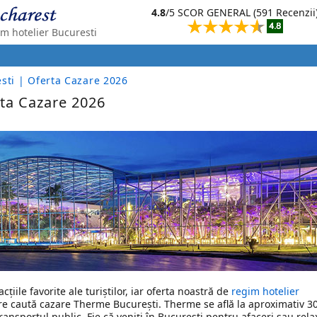
4.8
/5 SCOR GENERAL (591 Recenzii
m hotelier Bucuresti
ti | Oferta Cazare 2026
ta Cazare 2026
iile favorite ale turiștilor, iar oferta noastră de
regim hotelier
re caută cazare Therme București. Therme se află la aproximativ 3
ansportul public. Fie că veniți în București pentru afaceri sau rela