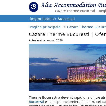
Cazare Therme Bucuresti | Regi
Regim hotelier Bucuresti
Pagina principală
Cazare Therme Bucures
Cazare Therme Bucuresti | Ofer
Actualizat la: august 2026
Therme București a devenit rapid una dintre atracț
Bucuresti
este o opțiune preferată pentru cei ca
minute de centru, cu acces facil cu mașina sau tr