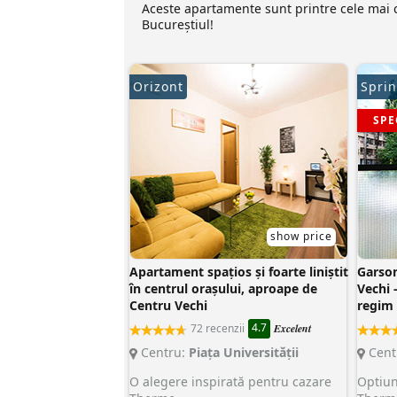
Aceste apartamente sunt printre cele mai 
Bucureștiul!
Orizont
Spri
SPE
show price
Apartament spațios și foarte liniștit
Garson
în centrul orașului, aproape de
Vechi 
Centru Vechi
regim 
4.7
72 recenzii
Excelent
Centru:
Piaţa Universităţii
Cent
O alegere inspirată pentru cazare
Optiun