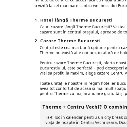
o vizită la cel mai mare centru wellness din Euro
1. Hotel lângă Therme București
Cauți cazare lângă Therme București? Vestea 
cazare sunt în centrul orașului, aproape de to
2. Cazare Therme Bucuresti
Centrul este cea mai bună opțiune pentru cazar
Therme nu există alte opțiuni, în afară de ho
Pentru cazare Therme București, oferta noast
Bucureștiului, este perfectă – poți descoperi a
vrei sa profiți la maxim, alege cazare Centru V
Toate unitățile noastre in regim hotelier Bucur
avea tot confortul de acasă și mai mult spațiu 
pentru Therme cu noi, ai anulare gratuită și pl
Therme + Centru Vechi? O combinaț
Fă-ți loc în calendar pentru un city break c
viață de noapte în Centru Vechi seara. Dou