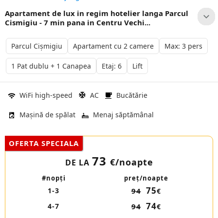
Apartament de lux in regim hotelier langa Parcul
Cismigiu - 7 min pana in Centru Vechi...
Parcul Cișmigiu
Apartament cu 2 camere
Max: 3 pers
1 Pat dublu + 1 Canapea
Etaj: 6
Lift
WiFi high-speed
AC
Bucătărie
Mașină de spălat
Menaj săptămânal
OFERTA SPECIALA
73
€
/noapte
DE LA
#nopţi
preţ/noapte
75
1-3
94
€
74
4-7
94
€