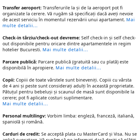
Transfer aeroport:
Transferurile la şi de la aeroport pot fi
organizate la cerere. Vă rugăm să specificaţi dacă aveţi nevoie
de acest serviciu în momentul rezervării unui apartament.
Mai
multe detalii...
Check-in târziu/check-out devreme:
Self check-in și self check-
out disponibile pentru oricare dintre
apartamentele in regim
hotelier Bucuresti
.
Mai multe detalii...
Parcare publică:
Parcare publică (gratuită sau cu plată) este
disponibilă în apropiere.
Mai multe detalii...
Copii:
Copiii de toate vârstele sunt bineveniți. Copiii cu vârsta
de 4 ani și peste sunt considerați adulți în această proprietate.
Pătuțul pentru bebeluși și scaunul de masă sunt disponibile la
cerere; pot fi aplicate costuri suplimentare.
Mai multe detalii...
Personal multilingv:
Vorbim limba: engleză, franceză, italiană,
spaniolă şi română.
Carduri de credit:
Se acceptă plata cu MasterCard și Visa. Nu se
aplică suprataxe. Vă rugăm să ne informați dacă doriți să plătiți