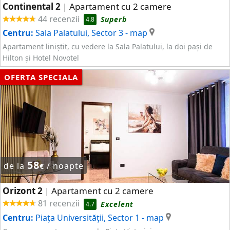
Continental 2
Apartament cu 2 camere
|
44 recenzii
Superb
4.8
Centru:
Sala Palatului, Sector 3
- map
Apartament liniștit, cu vedere la Sala Palatului, la doi pași de
Hilton și Hotel Novotel
OFERTA SPECIALA
58
de la
/ noapte
€
Orizont 2
Apartament cu 2 camere
|
81 recenzii
Excelent
4.7
Centru:
Piaţa Universităţii, Sector 1
- map