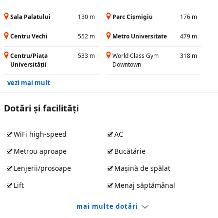
Sala Palatului
130 m
Parc Cișmigiu
176 m
Centru Vechi
552 m
Metro Universitate
479 m
Centru/Piața
533 m
World Class Gym
318 m
Universității
Downtown
vezi mai mult
Dotări și facilităţi
WiFi high-speed
AC
Metrou aproape
Bucătărie
Lenjerii/prosoape
Mașină de spălat
Lift
Menaj săptămânal
mai multe dotări