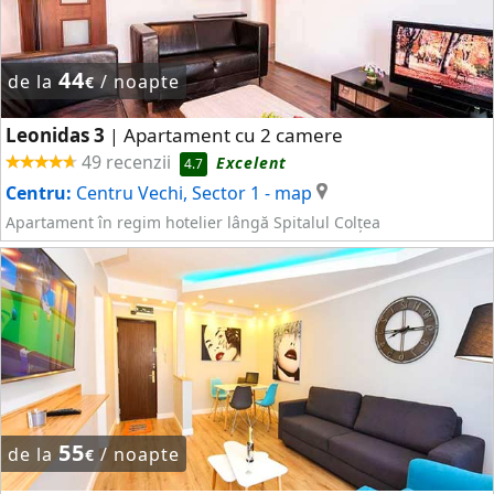
44
de la
/ noapte
€
Leonidas 3
Apartament cu 2 camere
|
49 recenzii
Excelent
4.7
Centru:
Centru Vechi, Sector 1
- map
Apartament în regim hotelier lângă Spitalul Colțea
55
de la
/ noapte
€