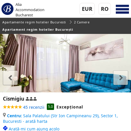
Alia
EUR
RO
Accommodation
Bucharest
Apartamente regim hotelier Bucuresti
2 Camere
Apartament regim hotelier București
Cismigiu
Excepţional
5.0
45 recenzii
Centru:
Sala Palatului (Str Ion Campineanu 29), Sector 1,
Bucuresti - arată harta
Arată-mi cum ajung acolo