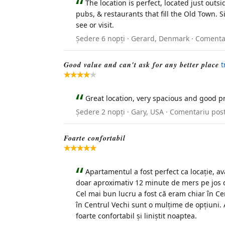
The location is perfect, located just outsi
pubs, & restaurants that fill the Old Town. S
see or visit.
Ședere 6 nopți · Gerard, Denmark · Comenta
Good value and can't ask for any better place
t
Great location, very spacious and good 
Ședere 2 nopți · Gary, USA · Comentariu po
Foarte confortabil
Apartamentul a fost perfect ca locație, a
doar aproximativ 12 minute de mers pe jos de
Cel mai bun lucru a fost că eram chiar în Ce
în Centrul Vechi sunt o mulțime de opțiuni. 
foarte confortabil și liniștit noaptea.