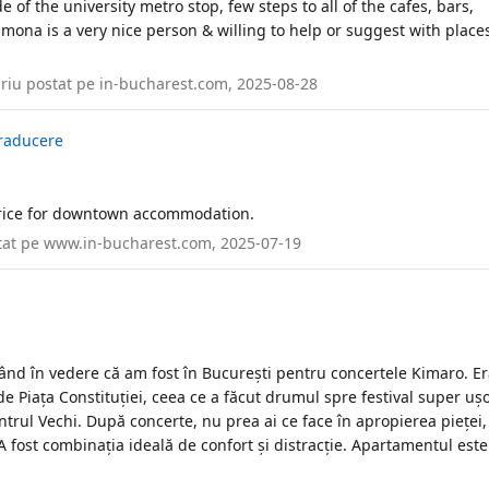
de of the university metro stop, few steps to all of the cafes, bars,
imona is a very nice person & willing to help or suggest with place
riu postat pe in-bucharest.com, 2025-08-28
raducere
price for downtown accommodation.
stat pe www.in-bucharest.com, 2025-07-19
vând în vedere că am fost în București pentru concertele Kimaro. Er
 Piața Constituției, ceea ce a făcut drumul spre festival super ușo
ntrul Vechi. După concerte, nu prea ai ce face în apropierea pieței,
A fost combinația ideală de confort și distracție. Apartamentul este