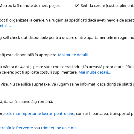
Metrou la 5 minute de mers pe jos
Seif - la cerere (cost supliment
 pot fi organizate la cerere. Vă rugăm să specificaţi dacă aveţi nevoie de acest
alii...
 și self check-out disponibile pentru oricare dintre
apartamentele in regim ho
tă) este disponibilă în apropiere.
Mai multe detalii...
cu vârsta de 4 ani și peste sunt considerați adulți în această proprietate. Pătu
 cerere; pot fi aplicate costuri suplimentare.
Mai multe detalii...
Visa. Nu se aplică suprataxe. Vă rugăm să ne informați dacă doriți să plătiți 
, italiană, spaniolă şi română.
pre
cele mai importante lucruri pentru tine
, cum ar fi parcarea, transportul p
ntrebările frecvente
sau
trimiteți-ne un e-mail
.