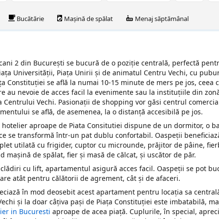
Bucătărie
Mașină de spălat
Menaj săptămânal
scani 2 din București se bucură de o poziție centrală, perfectă pent
Piața Universității, Piața Unirii și de animatul Centru Vechi, cu pubur
iața Constituției se află la numai 10-15 minute de mers pe jos, ceea 
e au nevoie de acces facil la evenimente sau la instituțiile din zon
Centrului Vechi. Pasionații de shopping vor găsi centrul comercia
amentului se află, de asemenea, la o distanță accesibilă pe jos.
 hotelier aproape de Piata Consitutiei dispune de un dormitor, o b
 ce se transformă într-un pat dublu confortabil. Oaspeții beneficiaz
let utilată cu frigider, cuptor cu microunde, prăjitor de pâine, fier
ud mașină de spălat, fier și masă de călcat, și uscător de păr.
ei clădiri cu lift, apartamentul asigură acces facil. Oaspeții se pot b
sare atât pentru călătorii de agrement, cât și de afaceri.
reciază în mod deosebit acest apartament pentru locația sa centrală
echi și la doar câțiva pași de Piața Constituției este imbatabilă, ma
er in Bucuresti
aproape de acea piață. Cuplurile, în special, aprec