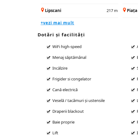
Lipscani
217 m
Piața
+vezi mai mult
Dotări și facilităţi
WiFi high-speed
Menaj săptămânal
Incălzire
Frigider si congelator
Cană electrică
Veselă / tacâmuri și ustensile
Draperii blackout
Baie proprie
Lift