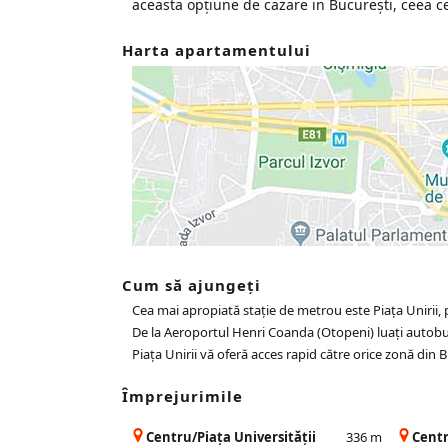
aceasta opțiune de cazare in București, ceea ce
Harta apartamentului
Cum să ajungeți
Cea mai apropiată stație de metrou este Piața Unirii, 
De la Aeroportul Henri Coanda (Otopeni) luați autobuz
Piața Unirii vă oferă acces rapid către orice zonă din 
Împrejurimile
Centru/Piața Universității
336 m
Centr