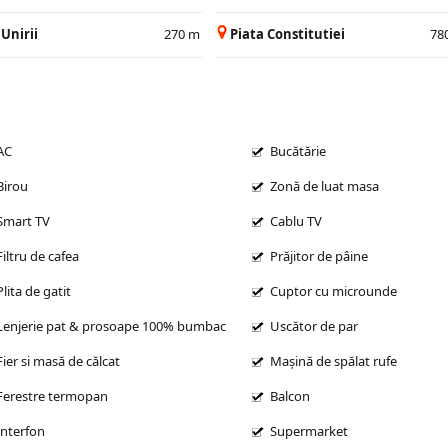
 Unirii
270 m
Piata Constitutiei
78
AC
Bucătărie
Birou
Zonă de luat masa
Smart TV
Cablu TV
Filtru de cafea
Prăjitor de pâine
Plita de gatit
Cuptor cu microunde
Lenjerie pat & prosoape 100% bumbac
Uscător de par
Fier si masă de călcat
Mașină de spălat rufe
Ferestre termopan
Balcon
Interfon
Supermarket