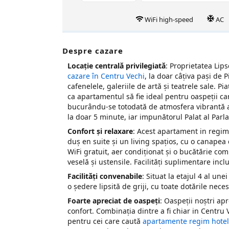
WiFi high-speed
AC
Despre cazare
Locație centrală privilegiată
: Proprietatea Lip
cazare în Centru Vechi
, la doar câțiva pași de 
cafenelele, galeriile de artă și teatrele sale. P
ca apartamentul să fie ideal pentru oaspeții car
bucurându-se totodată de atmosfera vibrantă a 
la doar 5 minute, iar impunătorul Palat al Parl
Confort și relaxare
: Acest apartament in regim
duș en suite și un living spațios, cu o canapea
WiFi gratuit, aer condiționat și o bucătărie comp
veselă și ustensile. Facilități suplimentare incl
Facilități convenabile
: Situat la etajul 4 al un
o ședere lipsită de griji, cu toate dotările nece
Foarte apreciat de oaspeți
: Oaspeții noștri ap
confort. Combinația dintre a fi chiar in Centru V
pentru cei care caută
apartamente regim hoteli