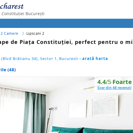
 Constituției București
2 Camere
Lipscani 2
e de Piața Constituției, perfect pentru o mi
 (Blvd Brătianu 34), Sector 1, Bucuresti
- arată harta
ile (48)
4.4
/5
Foarte
Scor din 48 recenzii