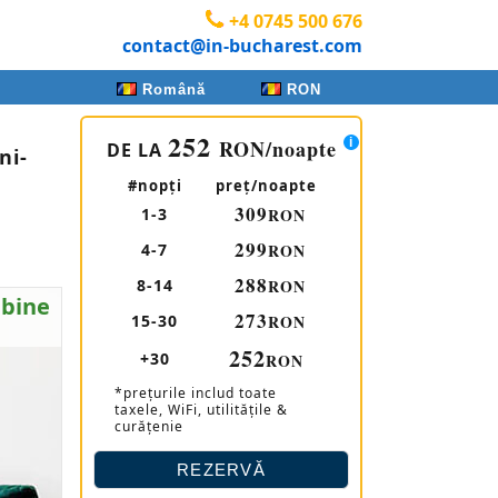
+4 0745 500 676
contact@in-bucharest.com
Română
RON
252
RON
/noapte
DE LA
ni-
#nopţi
preţ/noapte
309
1-3
RON
299
4-7
RON
288
8-14
RON
 bine
273
15-30
RON
252
+30
RON
*prețurile includ toate
taxele, WiFi, utilitățile &
curățenie