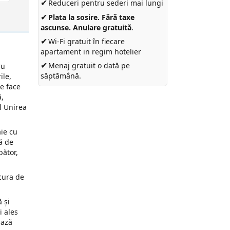
✔
Reduceri pentru sederi mai lungi
✔
Plata la sosire. Fără taxe
ascunse. Anulare gratuită
.
✔
Wi-Fi gratuit în fiecare
apartament in regim hotelier
✔
Menaj gratuit o dată pe
ru
săptămână.
ile,
ce face
ă,
l Unirea
aie cu
ă de
bător,
ucura de
 și
i ales
iază