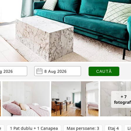
+ 7
fotograf
e
1 Pat dublu + 1 Canapea
Max persoane: 3
Etaj 4
Li