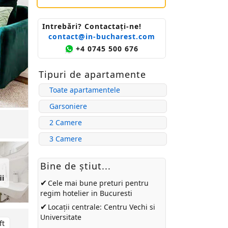
Intrebări? Contactaţi-ne!
contact@in-bucharest.com
+4 0745 500 676
Tipuri de apartamente
Toate apartamentele
Garsoniere
2 Camere
3 Camere
Bine de ştiut...
ii
✔
Cele mai bune preturi pentru
regim hotelier in Bucuresti
✔
Locații centrale: Centru Vechi si
Universitate
ft