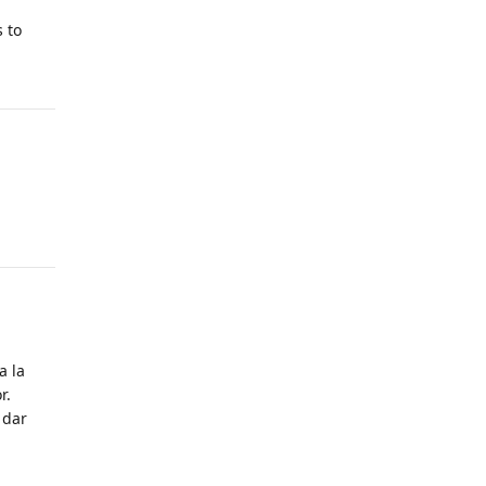
s to
a la
r.
 dar