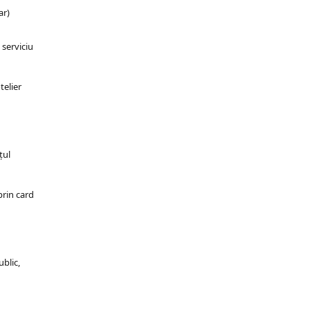
ar)
 serviciu
telier
țul
prin card
ublic,