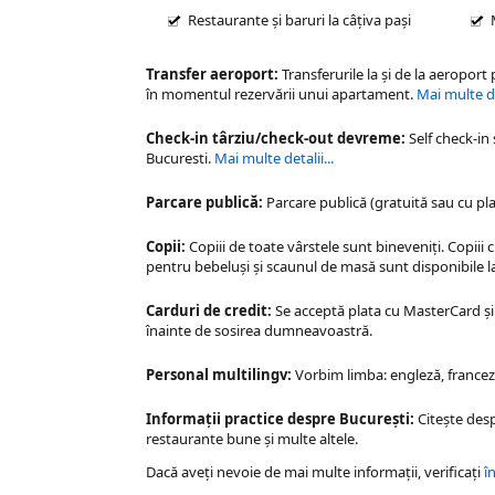
Restaurante și baruri la câțiva pași
Transfer aeroport:
Transferurile la şi de la aeroport
în momentul rezervării unui apartament.
Mai multe det
Check-in târziu/check-out devreme:
Self check-in
Bucuresti
.
Mai multe detalii...
Parcare publică:
Parcare publică (gratuită sau cu pla
Copii:
Copiii de toate vârstele sunt bineveniți. Copiii 
pentru bebeluși și scaunul de masă sunt disponibile la
Carduri de credit:
Se acceptă plata cu MasterCard și 
înainte de sosirea dumneavoastră.
Personal multilingv:
Vorbim limba: engleză, franceză
Informații practice despre București:
Citește des
restaurante bune și multe altele.
Dacă aveți nevoie de mai multe informații, verificați
î