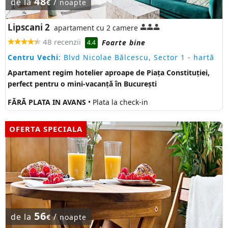
48
de la
/
€
noapte
Lipscani 2
apartament cu 2 camere
48 recenzii
Foarte bine
4.4
Centru Vechi
: Blvd Nicolae Bălcescu, Sector 1
- hartă
Apartament regim hotelier aproape de Piața Constituției,
perfect pentru o mini-vacanță în București
FĂRĂ PLATA IN AVANS
• Plata la check-in
OFERTA SPECIALA
56
de la
/
€
noapte