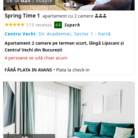
de la
/
€
noapte
Spring Time 1
apartament cu 2 camere
115 recenzii
Superb
4.8
Centru Vechi
: Str Academiei, Sector 1
- hartă
Apartament 2 camere pe termen scurt, lângă Lipscani și
Centrul Vechi din București
4 persoane se uită chiar acum
FĂRĂ PLATA IN AVANS
• Plata la check-in