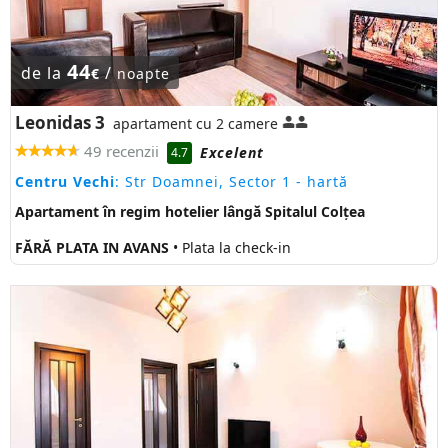
44
de la
/
€
noapte
Leonidas 3
apartament cu 2 camere
49 recenzii
Excelent
4.7
Centru Vechi
: Str Doamnei, Sector 1
- hartă
Apartament în regim hotelier lângă Spitalul Colțea
FĂRĂ PLATA IN AVANS
• Plata la check-in