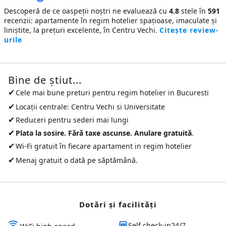
Descoperă de ce oaspeții noștri ne evaluează cu
4.8
stele în
591
recenzii:
apartamente în regim hotelier
spațioase, imaculate și
liniștite, la prețuri excelente, în Centru Vechi.
Citește review-
urile
Bine de ştiut...
✔
Cele mai bune preturi pentru
regim hotelier in Bucuresti
✔
Locații centrale: Centru Vechi si Universitate
✔
Reduceri pentru sederi mai lungi
✔
Plata la sosire. Fără taxe ascunse. Anulare gratuită
.
✔
Wi-Fi gratuit în fiecare apartament in regim hotelier
✔
Menaj gratuit o dată pe săptămână.
Dotări și facilităţi
Self check-in24/7