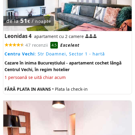
51
de la
/
€
noapte
Leonidas 4
apartament cu 2 camere
47 recenzii
Excelent
4.5
Centru Vechi
: Str Doamnei, Sector 1
- hartă
Cazare în inima Bucureștiului - apartament cochet lângă
Centrul Vechi, în regim hotelier
1 persoană se uită chiar acum
FĂRĂ PLATA IN AVANS
• Plata la check-in