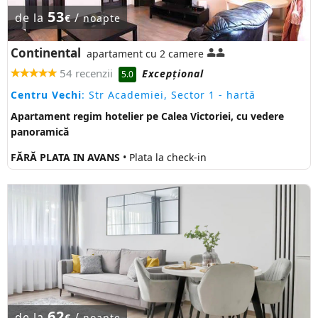
53
de la
/
€
noapte
Continental
apartament cu 2 camere
54 recenzii
Excepţional
5.0
Centru Vechi
: Str Academiei, Sector 1
- hartă
Apartament regim hotelier pe Calea Victoriei, cu vedere
panoramică
FĂRĂ PLATA IN AVANS
• Plata la check-in
62
de la
/
€
noapte