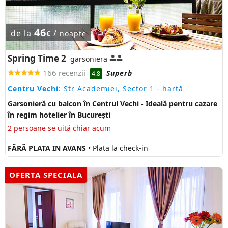
46
de la
/
€
noapte
Spring Time 2
garsoniera
166 recenzii
Superb
4.8
Centru Vechi
: Str Academiei, Sector 1
- hartă
Garsonieră cu balcon în Centrul Vechi - Ideală pentru cazare
în regim hotelier în București
2 persoane se uită chiar acum
FĂRĂ PLATA IN AVANS
• Plata la check-in
OFERTA SPECIALA