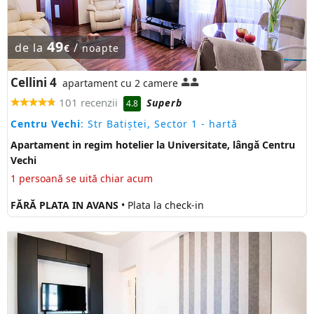
49
de la
/
€
noapte
Cellini 4
apartament cu 2 camere
101 recenzii
Superb
4.8
Centru Vechi
: Str Batiștei, Sector 1
- hartă
Apartament in regim hotelier la Universitate, lângă Centru
Vechi
1 persoană se uită chiar acum
FĂRĂ PLATA IN AVANS
• Plata la check-in