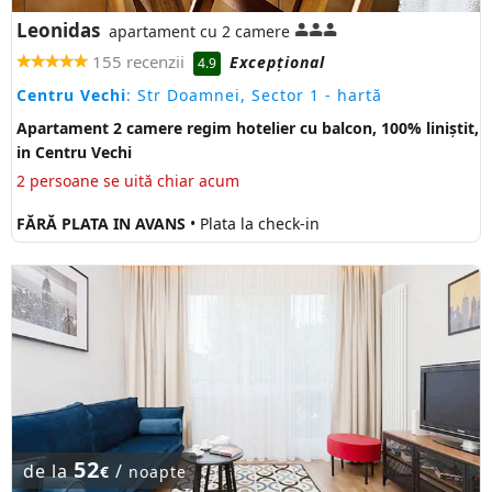
Leonidas
apartament cu 2 camere
155 recenzii
Excepţional
4.9
Centru Vechi
: Str Doamnei, Sector 1
- hartă
Apartament 2 camere regim hotelier cu balcon, 100% liniștit,
in Centru Vechi
2 persoane se uită chiar acum
FĂRĂ PLATA IN AVANS
• Plata la check-in
52
de la
/
€
noapte