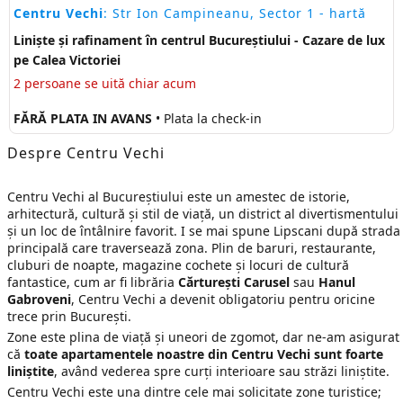
Centru Vechi
: Str Ion Campineanu, Sector 1
- hartă
Liniște și rafinament în centrul Bucureștiului - Cazare de lux
pe Calea Victoriei
2 persoane se uită chiar acum
FĂRĂ PLATA IN AVANS
• Plata la check-in
Despre Centru Vechi
Centru Vechi al Bucureștiului este un amestec de istorie,
arhitectură, cultură și stil de viață, un district al divertismentului
și un loc de întâlnire favorit. I se mai spune Lipscani după strada
principală care traversează zona. Plin de baruri, restaurante,
cluburi de noapte, magazine cochete și locuri de cultură
fantastice, cum ar fi librăria
Cărturești Carusel
sau
Hanul
Gabroveni
, Centru Vechi a devenit obligatoriu pentru oricine
trece prin București.
Zone este plina de viață și uneori de zgomot, dar ne-am asigurat
că
toate apartamentele noastre din Centru Vechi sunt foarte
liniștite
, având vederea spre curți interioare sau străzi liniștite.
Centru Vechi este una dintre cele mai solicitate zone turistice;