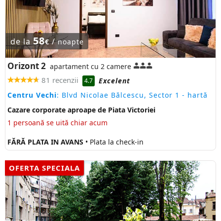
58
de la
/
€
noapte
Orizont 2
apartament cu 2 camere
81 recenzii
Excelent
4.7
Centru Vechi
: Blvd Nicolae Bălcescu, Sector 1
- hartă
Cazare corporate aproape de Piata Victoriei
1 persoană se uită chiar acum
FĂRĂ PLATA IN AVANS
• Plata la check-in
OFERTA SPECIALA