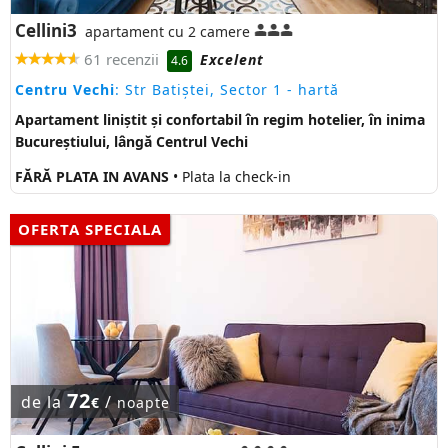
Cellini3
apartament cu 2 camere
61 recenzii
Excelent
4.6
Centru Vechi
: Str Batiștei, Sector 1
- hartă
Apartament liniștit și confortabil în regim hotelier, în inima
Bucureștiului, lângă Centrul Vechi
FĂRĂ PLATA IN AVANS
• Plata la check-in
OFERTA SPECIALA
72
de la
/
€
noapte