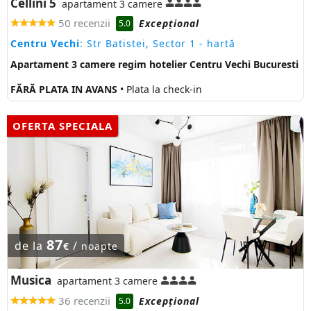
Cellini 5
apartament 3 camere
50 recenzii
Excepţional
5.0
Centru Vechi
: Str Batistei, Sector 1
- hartă
Apartament 3 camere regim hotelier Centru Vechi Bucuresti
FĂRĂ PLATA IN AVANS
• Plata la check-in
OFERTA SPECIALA
87
de la
/
€
noapte
Musica
apartament 3 camere
36 recenzii
Excepţional
5.0