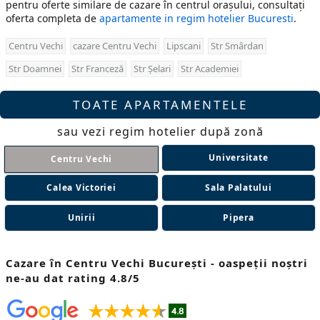
pentru oferte similare de cazare în centrul orașului, consultați
oferta completa de
apartamente in regim hotelier Bucuresti
.
Centru Vechi
cazare Centru Vechi
Lipscani
Str Smârdan
Str Doamnei
Str Franceză
Str Șelari
Str Academiei
TOATE APARTAMENTELE
sau vezi regim hotelier după zonă
Universitate
Centru Vechi
Calea Victoriei
Sala Palatului
Unirii
Pipera
Cazare în Centru Vechi București - oaspeții noștri
ne-au dat rating 4.8/5