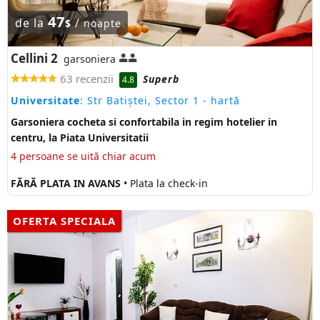
47
de la
/
$
noapte
Cellini 2
garsoniera
63 recenzii
Superb
4.8
Universitate
: Str Batiștei, Sector 1
- hartă
Garsoniera cocheta si confortabila in regim hotelier in
centru, la Piata Universitatii
4 persoane se uită chiar acum
FĂRĂ PLATA IN AVANS
• Plata la check-in
OFERTA SPECIALA