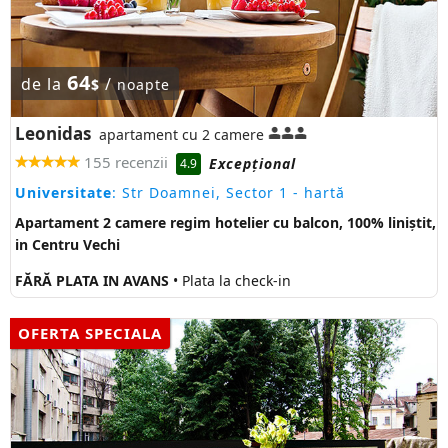
64
de la
/
$
noapte
Leonidas
apartament cu 2 camere
155 recenzii
Excepţional
4.9
Universitate
: Str Doamnei, Sector 1
- hartă
Apartament 2 camere regim hotelier cu balcon, 100% liniștit,
in Centru Vechi
FĂRĂ PLATA IN AVANS
• Plata la check-in
OFERTA SPECIALA