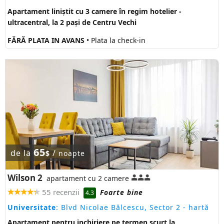
Apartament liniștit cu 3 camere în regim hotelier -
ultracentral, la 2 pași de Centru Vechi
FĂRĂ PLATA IN AVANS
• Plata la check-in
65
de la
/
$
noapte
Wilson 2
apartament cu 2 camere
55 recenzii
Foarte bine
4.3
Universitate
: Blvd Nicolae Bălcescu, Sector 2
- hartă
Apartament pentru inchiriere pe termen scurt la