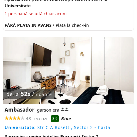
Universitate
1 persoană se uită chiar acum
FĂRĂ PLATA IN AVANS
• Plata la check-in
52
de la
/
$
noapte
Ambasador
garsoniera
48 recenzii
Bine
3.9
Universitate
: Str C A Rosetti, Sector 2
- hartă
Garsoniera regim hotelier Bucuresti Sector 2