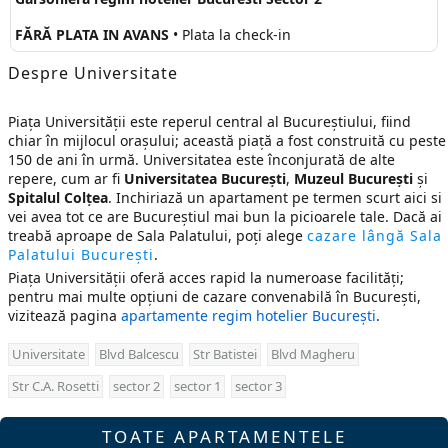
FĂRĂ PLATA IN AVANS
• Plata la check-in
Despre Universitate
Piața Universității este reperul central al Bucureștiului, fiind
chiar în mijlocul orașului; această piață a fost construită cu peste
150 de ani în urmă. Universitatea este înconjurată de alte
repere, cum ar fi
Universitatea București
,
Muzeul București
și
Spitalul Colțea
. Inchiriază un apartament pe termen scurt aici si
vei avea tot ce are Bucureștiul mai bun la picioarele tale. Dacă ai
treabă aproape de Sala Palatului, poți alege
cazare lângă Sala
Palatului București
.
Piața Universității oferă acces rapid la numeroase facilități;
pentru mai multe opțiuni de cazare convenabilă în București,
vizitează pagina
apartamente regim hotelier București
.
Universitate
Blvd Balcescu
Str Batistei
Blvd Magheru
Str C.A. Rosetti
sector 2
sector 1
sector 3
TOATE APARTAMENTELE