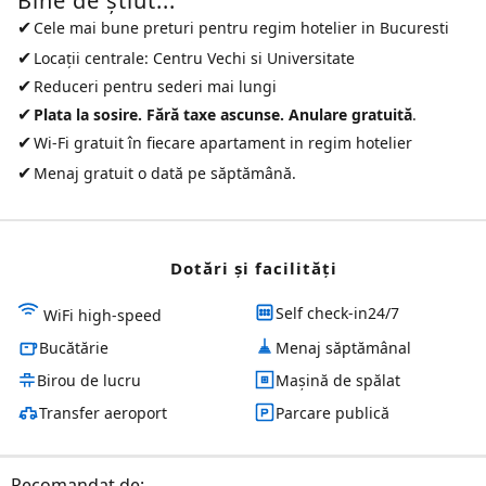
Bine de ştiut...
✔
Cele mai bune preturi pentru
regim hotelier in Bucuresti
✔
Locații centrale: Centru Vechi si Universitate
✔
Reduceri pentru sederi mai lungi
✔
Plata la sosire. Fără taxe ascunse. Anulare gratuită
.
✔
Wi-Fi gratuit în fiecare apartament in regim hotelier
✔
Menaj gratuit o dată pe săptămână.
Dotări și facilităţi
Self check-in24/7
WiFi high-speed
Bucătărie
Menaj săptămânal
Birou de lucru
Mașină de spălat
Transfer aeroport
Parcare publică
Recomandat de: