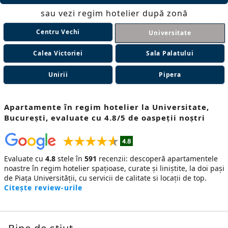
sau vezi regim hotelier după zonă
Centru Vechi
Universitate
Calea Victoriei
Sala Palatului
Unirii
Pipera
Apartamente în regim hotelier
la Universitate,
București, evaluate cu 4.8/5 de oaspeții noștri
Evaluate cu
4.8
stele în
591
recenzii: descoperă apartamentele
noastre în regim hotelier spațioase, curate și liniștite, la doi pași
de Piața Universității, cu servicii de calitate si locații de top.
Citește review-urile