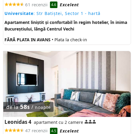
61 recenzii
Excelent
4.6
Universitate
: Str Batiștei, Sector 1
- hartă
Apartament liniștit și confortabil în regim hotelier, în inima
Bucureștiului, lângă Centrul Vechi
FĂRĂ PLATA IN AVANS
• Plata la check-in
58
de la
/
$
noapte
Leonidas 4
apartament cu 2 camere
47 recenzii
Excelent
4.5