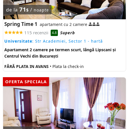
71
de la
/
$
noapte
Spring Time 1
apartament cu 2 camere
115 recenzii
Superb
4.8
Universitate
: Str Academiei, Sector 1
- hartă
Apartament 2 camere pe termen scurt, lângă Lipscani și
Centrul Vechi din București
FĂRĂ PLATA IN AVANS
• Plata la check-in
OFERTA SPECIALA