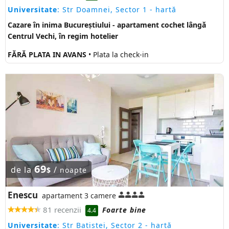
Universitate
: Str Doamnei, Sector 1
- hartă
Cazare în inima Bucureștiului - apartament cochet lângă
Centrul Vechi, în regim hotelier
FĂRĂ PLATA IN AVANS
• Plata la check-in
69
de la
/
$
noapte
Enescu
apartament 3 camere
81 recenzii
Foarte bine
4.4
Universitate
: Str Batistei, Sector 2
- hartă