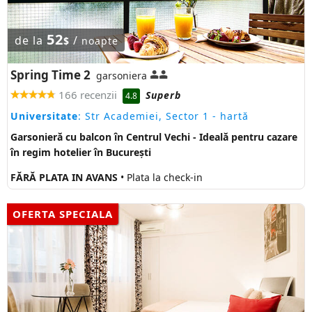
52
de la
/
$
noapte
Spring Time 2
garsoniera
166 recenzii
Superb
4.8
Universitate
: Str Academiei, Sector 1
- hartă
Garsonieră cu balcon în Centrul Vechi - Ideală pentru cazare
în regim hotelier în București
FĂRĂ PLATA IN AVANS
• Plata la check-in
OFERTA SPECIALA