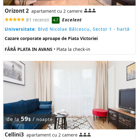
Orizont 2
apartament cu 2 camere
81 recenzii
Excelent
4.7
Universitate
: Blvd Nicolae Bălcescu, Sector 1
- hartă
Cazare corporate aproape de Piata Victoriei
FĂRĂ PLATA IN AVANS
• Plata la check-in
59
de la
/
$
noapte
Cellini3
apartament cu 2 camere