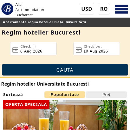
Alia
USD
RO
Accommodation
Bucharest
Apartamente regim hotelier Piaţa Universităţii
Regim hotelier Bucuresti
Check-in
Check-out
Regim hotelier Universitate Bucuresti
Sortează
Popularitate
Preţ
OFERTA SPECIALA