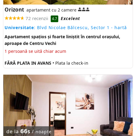
Orizont
apartament cu 2 camere
72 recenzii
Excelent
4.7
Universitate
: Blvd Nicolae Bălcescu, Sector 1
- hartă
Apartament spațios și foarte liniștit în centrul orașului,
aproape de Centru Vechi
1 persoană se uită chiar acum
FĂRĂ PLATA IN AVANS
• Plata la check-in
66
de la
/
$
noapte