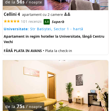
56
de la
/
$
noapte
Cellini 4
apartament cu 2 camere
101 recenzii
Superb
4.8
Universitate
: Str Batiștei, Sector 1
- hartă
Apartament in regim hotelier la Universitate, lângă Centru
Vechi
FĂRĂ PLATA IN AVANS
• Plata la check-in
75
de la
/
$
noapte