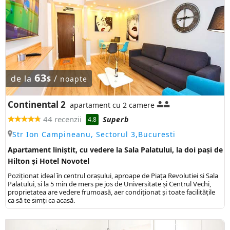
63
de la
/
$
noapte
Continental 2
apartament cu 2 camere
44 recenzii
Superb
4.8
Str Ion Campineanu, Sectorul 3,Bucuresti
Apartament liniștit, cu vedere la Sala Palatului, la doi pași de
Hilton și Hotel Novotel
Poziţionat ideal în centrul oraşului, aproape de Piaţa Revolutiei si Sala
Palatului, si la 5 min de mers pe jos de Universitate şi Centrul Vechi,
proprietatea are vedere frumoasă, aer condiționat și toate facilitățile
ca să te simți ca acasă.