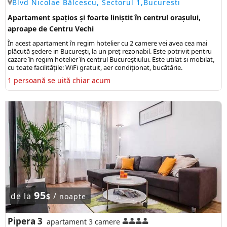
Blvd Nicolae Bălcescu, Sectorul 1,Bucuresti
Apartament spațios și foarte liniștit în centrul orașului,
aproape de Centru Vechi
În acest apartament în regim hotelier cu 2 camere vei avea cea mai
plăcută ședere in București, la un preț rezonabil. Este potrivit pentru
cazare în regim hotelier în centrul Bucureștiului. Este utilat si mobilat,
cu toate facilitățile: WiFi gratuit, aer condiționat, bucătărie.
1 persoană se uită chiar acum
95
de la
/
$
noapte
Pipera 3
apartament 3 camere