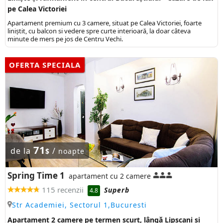
pe Calea Victoriei
Apartament premium cu 3 camere, situat pe Calea Victoriei, foarte
liniștit, cu balcon si vedere spre curte interioară, la doar câteva
minute de mers pe jos de Centru Vechi.
OFERTA SPECIALA
71
de la
/
$
noapte
Spring Time 1
apartament cu 2 camere
115 recenzii
Superb
4.8
Str Academiei, Sectorul 1,Bucuresti
Apartament 2 camere pe termen scurt, lângă Lipscani și