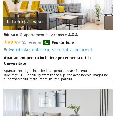
65
de la
/
$
noapte
Wilson 2
apartament cu 2 camere
55 recenzii
Foarte bine
4.3
Blvd Nicolae Bălcescu, Sectorul 2,Bucuresti
Apartament pentru inchiriere pe termen scurt la
Universitate
Apartament regim hotelier ideal pentru cazare în centrul
Bucureștiului. Centrul iți oferă tot ce ai putea avea nevoie: magazine,
supermarketuri, restaurante, muzee, parcuri.