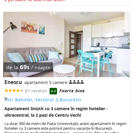
69
de la
/
$
noapte
Enescu
apartament 3 camere
81 recenzii
Foarte bine
4.4
Str Batistei, Sectorul 2,Bucuresti
Apartament liniștit cu 3 camere în regim hotelier -
ultracentral, la 2 pași de Centru Vechi
La doar 300 de metri de Piata Universitații, acest apartament în regim
hotelier cu 3 camere este potrivit pentru vacanțe în București.
Dispune de toate facilitățile moderne – microunde, filtru de cafea,