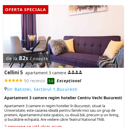
OFERTA SPECIALA
82
de la
/
$
noapte
Cellini 5
apartament 3 camere
50 recenzii
Excepţional
5.0
Str Batistei, Sectorul 1,Bucuresti
Apartament 3 camere regim hotelier Centru Vechi Bucuresti
Apartament 3 camere in regim hotelier în București, situat la
Universitate, este cazarea ideală pentru familii mici sau un grup de
prieteni. Apartamentul este spațios, cu două băi, precum și un living,
și bucătărie echipată. Are vedere către Teatrul National TNB.
2 persoane se uită chiar acum