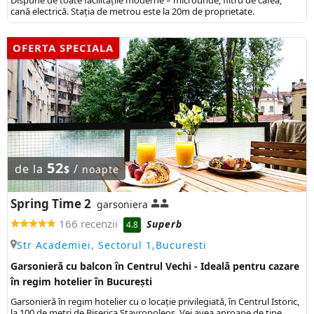
cană electrică. Stația de metrou este la 20m de proprietate.
OFERTA SPECIALA
52
de la
/
$
noapte
Spring Time 2
garsoniera
166 recenzii
Superb
4.8
Str Academiei, Sectorul 1,Bucuresti
Garsonieră cu balcon în Centrul Vechi - Ideală pentru cazare
în regim hotelier în București
Garsonieră în regim hotelier cu o locație privilegiată, în Centrul Istoric,
la 100 de metri de Biserica Stavropoleos. Vei avea aproape de tine