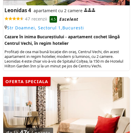
Leonidas 4
apartament cu 2 camere
47 recenzii
Excelent
4.5
Str Doamnei, Sectorul 1,Bucuresti
Cazare în inima Bucureștiului - apartament cochet lângă
Centrul Vechi, în regim hotelier
Profitați de cea mai bună locație din oraș, Centrul Vechi, din acest
apartament in regim hotelier, modern și luminos, cu 2 camere.
Leonidas 4 este chiar vis-à-vis de Spitalul Colțea, la 150 m de Hotelul
Hilton Garden Inn și la un minut pe jos de Centru Vechi.
OFERTA SPECIALA
47
de la
/
$
noapte