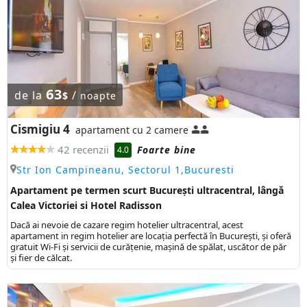
63
de la
/
$
noapte
Cismigiu 4
apartament cu 2 camere
42 recenzii
Foarte bine
4.0
Str Ion Campineanu, Sectorul 1,Bucuresti
Apartament pe termen scurt București ultracentral, lângă
Calea Victoriei si Hotel Radisson
Dacă ai nevoie de cazare regim hotelier ultracentral, acest
apartament in regim hotelier are locaţia perfectă în Bucureşti, şi oferă
gratuit Wi-Fi şi servicii de curăţenie, mașină de spălat, uscător de păr
și fier de călcat.