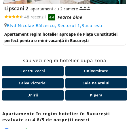
Lipscani 2
apartament cu 2 camere
48 recenzii
Foarte bine
4.4
Blvd Nicolae Bălcescu, Sectorul 1,Bucuresti
Apartament regim hotelier aproape de Piața Constituției,
perfect pentru o mini-vacanță în București
sau vezi regim hotelier după zonă
Centru Vechi
Universitate
Calea Victoriei
Sala Palatului
Unirii
Pipera
Apartamente în regim hotelier în București
evaluate cu 4.8/5 de oaspeții noștri