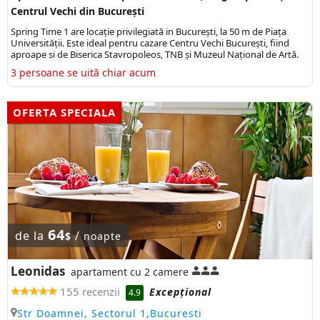
Centrul Vechi din București
Spring Time 1 are locație privilegiată in București, la 50 m de Piața
Universității. Este ideal pentru cazare Centru Vechi București, fiind
aproape si de Biserica Stavropoleos, TNB și Muzeul Național de Artă.
3 persoane se uită chiar acum
OFERTA SPECIALA
64
de la
/
$
noapte
Leonidas
apartament cu 2 camere
155 recenzii
Excepţional
4.9
Str Doamnei, Sectorul 1,Bucuresti