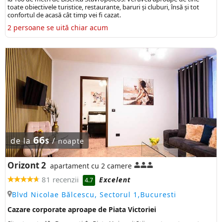
toate obiectivele turistice, restaurante, baruri și cluburi, însă și tot
confortul de acasă cât timp vei fi cazat.
2 persoane se uită chiar acum
66
de la
/
$
noapte
Orizont 2
apartament cu 2 camere
81 recenzii
Excelent
4.7
Blvd Nicolae Bălcescu, Sectorul 1,Bucuresti
Cazare corporate aproape de Piata Victoriei