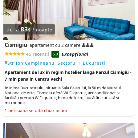
83
de la
/
$
noapte
Cismigiu
apartament cu 2 camere
45 recenzii
Excepţional
5.0
Str Ion Campineanu, Sectorul 1,Bucuresti
Apartament de lux in regim hotelier langa Parcul Cismigiu -
7 min pana in Centru Vechi
În inima Bucureștiului, situat la Sala Palatului, la 50 m de Muzeul
National de Arta, Cismigiu oferă Wi-Fi gratuit, aer condiționat și
facilități precum WiFi gratuit, birou de lucru, bucătărie utilată și
microunde.
1 persoană se uită chiar acum