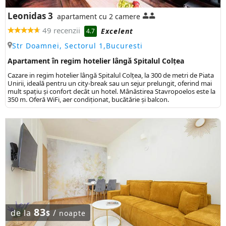
Leonidas 3
apartament cu 2 camere
49 recenzii
Excelent
4.7
Str Doamnei, Sectorul 1,Bucuresti
Apartament în regim hotelier lângă Spitalul Colțea
Cazare in regim hotelier lângă Spitalul Colțea, la 300 de metri de Piata
Unirii, ideală pentru un city-break sau un sejur prelungit, oferind mai
mult spațiu și confort decât un hotel. Mânăstirea Stavropoelos este la
350 m. Oferă WiFi, aer condiționat, bucătărie și balcon.
83
de la
/
$
noapte