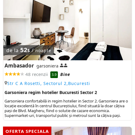
52
de la
/
$
noapte
Ambasador
garsoniera
48 recenzii
Bine
3.9
Str C A Rosetti, Sectorul 2,Bucuresti
Garsoniera regim hotelier Bucuresti Sector 2
Garsoniera confortabilă in regim hotelier in Sector 2. Garsoniera are o
locație excelentă în centrul Bucureștiului, fiind situată la doar câțiva
pași de Blvd. Magheru, fiind o solutie de cazare economica.
Supermarket-uri, transportul public şi metroul sunt la câţiva paşi.
OFERTA SPECIALA