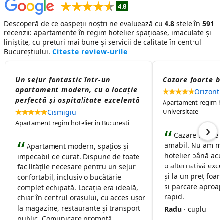
Descoperă de ce oaspeții noștri ne evaluează cu
4.8
stele în
591
recenzii:
apartamente în regim hotelier
spațioase, imaculate și
liniștite, cu prețuri mai bune și servicii de calitate în centrul
Bucureștiului.
Citește review-urile
Un sejur fantastic într-un
Cazare foarte 
apartament modern, cu o locație
Orizont
perfectă și ospitalitate excelentă
Apartament regim ho
Universitate
Cismigiu
Apartament regim hotelier în Bucuresti
›
Cazare foarte
amabil. Nu am m
Apartament modern, spațios și
hotelier până ac
impecabil de curat. Dispune de toate
o alternativă exc
facilitățile necesare pentru un sejur
și la un preț foa
confortabil, inclusiv o bucătărie
si parcare aproap
complet echipată. Locația era ideală,
rapid.
chiar în centrul orașului, cu acces ușor
la magazine, restaurante și transport
Radu
· cuplu
public. Comunicare promptă.