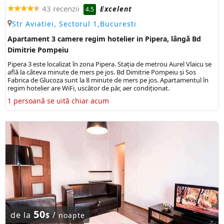
43 recenzii
Excelent
4.5
Str Aviatiei, Sectorul 1,Bucuresti
Apartament 3 camere regim hotelier in Pipera, lângă Bd
Dimitrie Pompeiu
Pipera 3 este localizat în zona Pipera. Stația de metrou Aurel Vlaicu se
află la câteva minute de mers pe jos. Bd Dimitrie Pompeiu și Sos
Fabrica de Glucoza sunt la 8 minute de mers pe jos. Apartamentul în
regim hotelier are WiFi, uscător de păr, aer condiționat.
1 persoană se uită chiar acum
50
de la
/
$
noapte