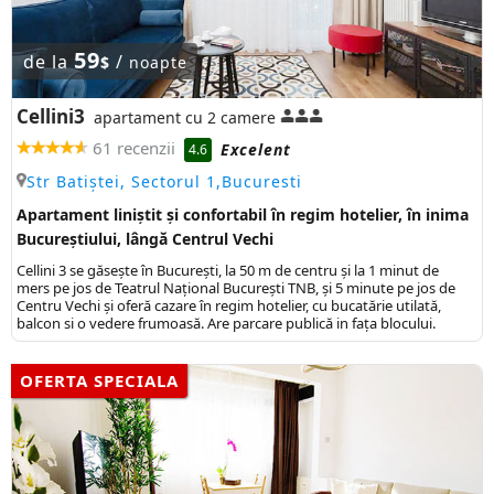
59
de la
/
$
noapte
Cellini3
apartament cu 2 camere
61 recenzii
Excelent
4.6
Str Batiștei, Sectorul 1,Bucuresti
Apartament liniștit și confortabil în regim hotelier, în inima
Bucureștiului, lângă Centrul Vechi
Cellini 3 se găsește în București, la 50 m de centru și la 1 minut de
mers pe jos de Teatrul Național București TNB, și 5 minute pe jos de
Centru Vechi și oferă cazare în regim hotelier, cu bucatărie utilată,
balcon si o vedere frumoasă. Are parcare publică in fața blocului.
OFERTA SPECIALA