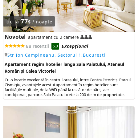
77
de la
/
$
noapte
Novotel
apartament cu 2 camere
88 recenzii
Excepţional
5.0
Str Ion Campineanu, Sectorul 1,Bucuresti
Apartament regim hotelier langa Sala Palatului, Ateneul
Român și Calea Victoriei
Cu o locație excelentă în centrul orașului, între Centru Istoric și Parcul
Cișmigiu, avantajele acestui apartament în regim hotelier sunt
facilitățile multiple, de la WiFi până la uscător de păr și aer
condiționat, parcare. Sala Palatului ete la 200 de m de proprietate.