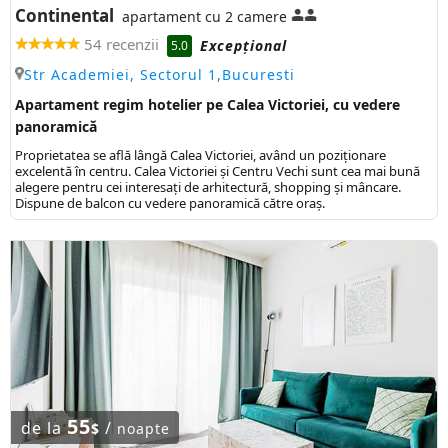
Continental
apartament cu 2 camere
54 recenzii
Excepţional
5.0
Str Academiei, Sectorul 1,Bucuresti
Apartament regim hotelier pe Calea Victoriei, cu vedere
panoramică
Proprietatea se află lângă Calea Victoriei, având un poziționare
excelentă în centru. Calea Victoriei și Centru Vechi sunt cea mai bună
alegere pentru cei interesați de arhitectură, shopping și mâncare.
Dispune de balcon cu vedere panoramică către oraș.
55
de la
/
$
noapte