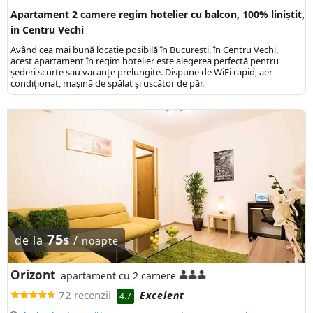
Apartament 2 camere regim hotelier cu balcon, 100% liniștit,
in Centru Vechi
Având cea mai bună locaţie posibilă în Bucureşti, în Centru Vechi,
acest apartament în regim hotelier este alegerea perfectă pentru
șederi scurte sau vacanţe prelungite. Dispune de WiFi rapid, aer
condiționat, mașină de spălat și uscător de păr.
75
de la
/
$
noapte
Orizont
apartament cu 2 camere
72 recenzii
Excelent
4.7