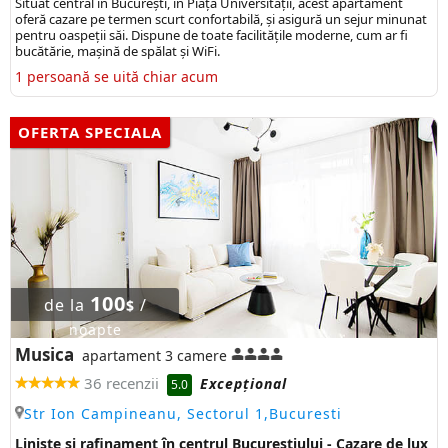
Situat central în București, în Piața Universității, acest apartament
oferă cazare pe termen scurt confortabilă, și asigură un sejur minunat
pentru oaspeții săi. Dispune de toate facilitățile moderne, cum ar fi
bucătărie, mașină de spălat și WiFi.
1 persoană se uită chiar acum
OFERTA SPECIALA
100
de la
/
$
noapte
Musica
apartament 3 camere
36 recenzii
Excepţional
5.0
Str Ion Campineanu, Sectorul 1,Bucuresti
Liniște și rafinament în centrul Bucureștiului - Cazare de lux