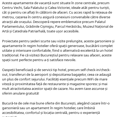
Aceste apartamente de vacanță sunt situate în zone centrale, precum
Centru Vechi, Sala Palatului și Calea Victoriei, ideale atât pentru turiști,
cât și pentru cei aflați în călătorii de afaceri. Cu acces rapid la rețeaua de
metrou, cazarea în centru asigură conexiuni convenabile către diverse
atracții ale orașului. Descoperă repere emblematice precum Palatul
Parlamentului, Grădinile Cișmigiu, Parcul Herăstrău, Muzeul Național de
Artă și Catedrala Patriarhală, toate ușor accesibile.
Proiectate pentru șederi scurte sau vizite prelungite, aceste garsoniere și
apartamente în regim hotelier oferă spații generoase, bucătării complet
utilate și interioare confortabile, fiind o alternativă excelentă la un hotel
tradițional. Fie că vizitezi Bucureștiul pentru relaxare sau afaceri, aceste
spații sunt perfecte pentru a-ți satisface nevoile.
Oaspeții beneficiază și de servicii tip hotel, precum self check-in/check-
out, transferuri de la aeroport și depozitarea bagajelor, ceea ce adaugă
un plus de confort sejurului. Facilități esențiale precum WiFi de mare
viteză și proximitatea față de restaurante și magazine sporesc și mai
mult atractivitatea acestor spații de cazare. Nu avem taxe ascunse și
oferim anulare gratuită!
Bucură-te de cele mai bune oferte din București, alegând cazare într-o
garsonieră sau un apartament în regim hotelier, care îmbină
accesibilitatea, confortul și locația centrală, pentru o experiență