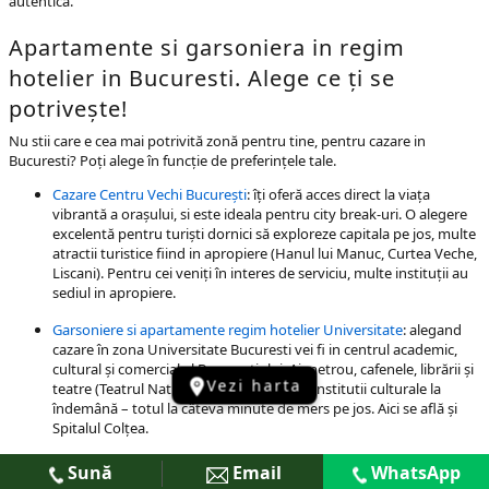
autentică.
Apartamente si garsoniera in regim
hotelier in Bucuresti. Alege ce ți se
potrivește!
Nu stii care e cea mai potrivită zonă pentru tine, pentru cazare in
Bucuresti? Poți alege în funcție de preferințele tale.
Cazare Centru Vechi București
: îți oferă acces direct la viața
vibrantă a orașului, si este ideala pentru city break-uri. O alegere
excelentă pentru turiști dornici să exploreze capitala pe jos, multe
atractii turistice fiind in apropiere (Hanul lui Manuc, Curtea Veche,
Liscani). Pentru cei veniți în interes de serviciu, multe instituții au
sediul in apropiere.
Garsoniere si apartamente regim hotelier Universitate
: alegand
cazare în zona Universitate Bucuresti vei fi in centrul academic,
cultural și comercial al Bucureștiului. Ai metrou, cafenele, librării și
Vezi harta
teatre (Teatrul National, Teatrul Odeon), institutii culturale la
îndemână – totul la câteva minute de mers pe jos. Aici se află și
Spitalul Colțea.
Apartamente în regim hotelier Calea Victoriei
: oferă o combinație
Sună
Email
WhatsApp
între rafinament și acces facil la atracții precum Ateneul Român,