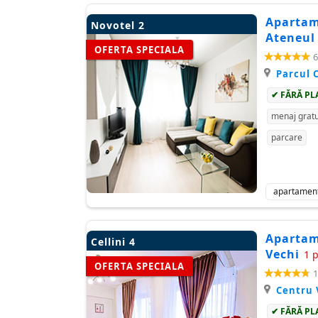
Apartame
Novotel 2
Ateneul
OFERTA SPECIALA
6
Parcul 
✔ FĂRĂ PL
menaj gratu
parcare
apartamen
Apartame
Cellini 4
Vechi
1 
OFERTA SPECIALA
1
Centru 
✔ FĂRĂ PL