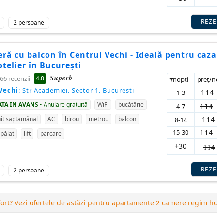
REZ
2 persoane
ră cu balcon în Centrul Vechi - Ideală pentru caza
telier în București
Superb
4.8
66 recenzii
#nopţi
preţ/
Vechi
: Str Academiei, Sector 1, Bucuresti
114
1-3
ATA IN AVANS
• Anulare gratuită
WiFi
bucătărie
114
4-7
114
it saptamânal
AC
birou
metrou
balcon
8-14
15-30
114
pălat
lift
parcare
+30
114
REZ
2 persoane
fort? Vezi ofertele de astăzi pentru apartamente 2 camere regim hot