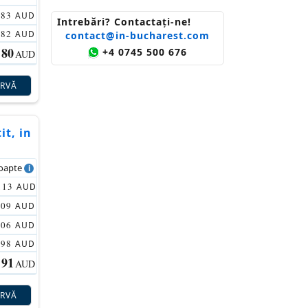
83
AUD
Intrebări? Contactaţi-ne!
82
AUD
contact@in-bucharest.com
80
+4 0745 500 676
AUD
ERVĂ
it, in
noapte
113
AUD
109
AUD
106
AUD
98
AUD
91
AUD
ERVĂ