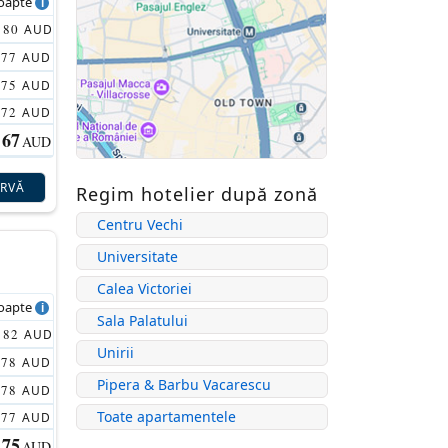
noapte
80
AUD
77
AUD
75
AUD
72
AUD
67
AUD
ERVĂ
Regim hotelier după zonă
Centru Vechi
Universitate
Calea Victoriei
noapte
Sala Palatului
82
AUD
Unirii
78
AUD
Pipera & Barbu Vacarescu
78
AUD
Toate apartamentele
77
AUD
75
AUD