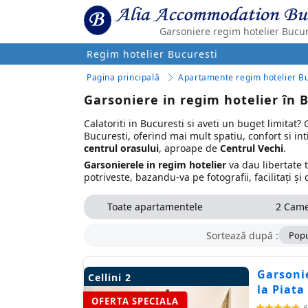
Garsoniere regim hotelier Bucur
Regim hotelier Bucuresti
Pagina principală
Apartamente regim hotelier Bu
Garsoniere in regim hotelier în 
Calatoriti in Bucuresti si aveti un buget limitat
Bucuresti, oferind mai mult spatiu, confort si in
centrul orasului
, aproape de
Centrul Vechi
.
Garsonierele in regim hotelier
va dau libertate 
potriveste, bazandu-va pe fotografii, facilitați și
Toate apartamentele
2 Cam
Sortează după :
Popu
Garsonie
Cellini 2
la Piata
OFERTA SPECIALA