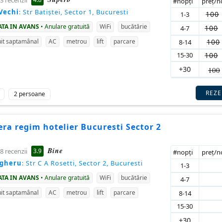
3 recenzii
#nopţi
preţ/
Vechi
: Str Batiștei, Sector 1, Bucuresti
100
1-3
ATA IN AVANS
• Anulare gratuită
WiFi
bucătărie
100
4-7
100
it saptamânal
AC
metrou
lift
parcare
8-14
15-30
100
+30
100
REZ
2 persoane
ra regim hotelier Bucuresti Sector 2
Bine
3.9
8 recenzii
#nopţi
preţ/
agheru
: Str C A Rosetti, Sector 2, Bucuresti
1-3
ATA IN AVANS
• Anulare gratuită
WiFi
bucătărie
4-7
it saptamânal
AC
metrou
lift
parcare
8-14
15-30
+30