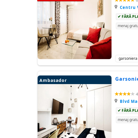
6
Centru 
✔ FĂRĂ PL
menaj gratu
garsoniera
Garsonie
Ambasador
4
Blvd M
✔ FĂRĂ PL
menaj gratu