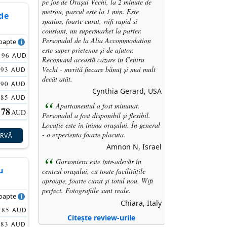
pe jos de Orașul Vechi, la 2 minute de
metrou, parcul este la 1 min. Este
de
spatios, foarte curat, wifi rapid si
constant, un supermarket la parter.
Personalul de la Alia Accommodation
noapte
este super prietenos și de ajutor.
96
AUD
Recomand această
cazare in Centru
Vechi
- merită fiecare bănuț și mai mult
93
AUD
decât atât.
90
AUD
Cynthia Gerard, USA
85
AUD
Apartamentul a fost minunat.
78
AUD
Personalul a fost disponibil și flexibil.
Locație este în inima orașului. În general
- o experienta foarte placuta.
ERVĂ
Amnon N, Israel
Garsoniera este într-adevăr în
u
centrul orașului, cu toate facilitățile
aproape, foarte curat și totul nou. Wifi
perfect. Fotografiile sunt reale.
noapte
Chiara, Italy
85
AUD
Citește review-urile
83
AUD