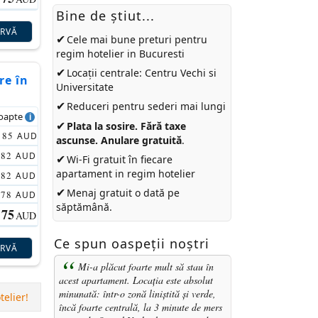
Bine de ştiut...
ERVĂ
✔
Cele mai bune preturi pentru
regim hotelier in Bucuresti
✔
Locații centrale: Centru Vechi si
re în
Universitate
✔
Reduceri pentru sederi mai lungi
noapte
✔
Plata la sosire. Fără taxe
85
AUD
ascunse. Anulare gratuită
.
82
AUD
✔
Wi-Fi gratuit în fiecare
apartament in regim hotelier
82
AUD
✔
Menaj gratuit o dată pe
78
AUD
săptămână.
75
AUD
Ce spun oaspeții noștri
ERVĂ
Mi-a plăcut foarte mult să stau în
acest apartament. Locația este absolut
minunată: într-o zonă liniștită și verde,
elier!
încă foarte centrală, la 3 minute de mers