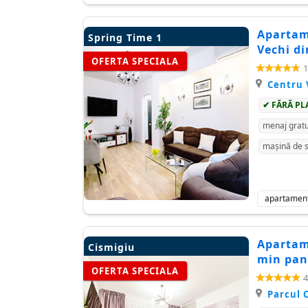
Apartame
Spring Time 1
Vechi di
OFERTA SPECIALA
1
Centru 
✔ FĂRĂ PL
menaj gratu
mașină de s
apartamen
Apartame
Cismigiu
min pan
OFERTA SPECIALA
4
Parcul 