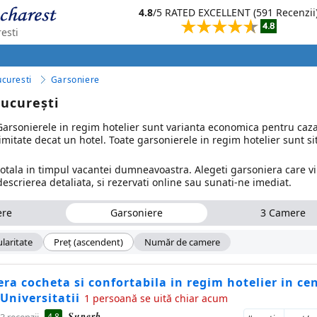
4.8
/5 RATED EXCELLENT (591 Recenzii
esti
curesti
Garsoniere
București
? Garsonierele in regim hotelier sunt varianta economica pentru caza
timitate decat un hotel. Toate garsonierele in regim hotelier sunt si
totala in timpul vacantei dumneavoastra. Alegeti garsoniera care vi
 descrierea detaliata, si rezervati online sau sunati-ne imediat.
ere
Garsoniere
3 Camere
laritate
Preţ (ascendent)
Număr de camere
ra cocheta si confortabila in regim hotelier in ce
 Universitatii
1 persoană se uită chiar acum
Superb
4.8