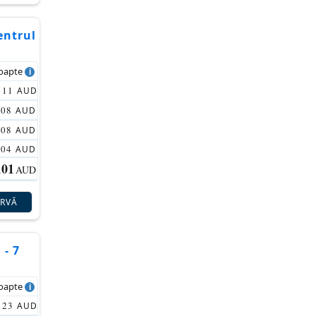
entrul
noapte
111
AUD
108
AUD
108
AUD
104
AUD
101
AUD
ERVĂ
 - 7
noapte
123
AUD