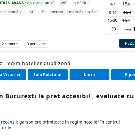
ATA IN AVANS
• Anulare gratuită
WiFi
bucătărie
154
4-7
154
it saptamânal
AC
lift
metrou
mașină de spălat
8-14
15-30
154
+30
154
REZ
t 2 camere
3 persoane
zi regim hotelier după zonă
a Victoriei
Sala Palatului
Unirii
Pipe
n București la pret accesibil , evaluate cu
recenzii: garsoniere primitoare în regim hotelier în centrul
-urile