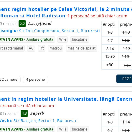
nt regim hotelier pe Calea Victoriei, la 2 minute 
 Roman si Hotel Radisson
1 persoană se uită chiar acum
Excepţional
5.0
3 recenzii
#nopţi
preţ/
Cișmigiu
: Str Ion Campineanu, Sector 1, Bucuresti
113
1-3
ATA IN AVANS
• Anulare gratuită
WiFi
bucătărie
113
4-7
113
it saptamânal
AC
lift
metrou
mașină de spălat
8-14
15-30
113
+30
113
REZ
t 2 camere
4 persoane
nt in regim hotelier la Universitate, lângă Centr
persoană se uită chiar acum
Superb
4.8
01 recenzii
#nopţi
preţ/
Vechi
: Str Batiștei, Sector 1, Bucuresti
114
1-3
ATA IN AVANS
• Anulare gratuită
WiFi
bucătărie
114
4-7