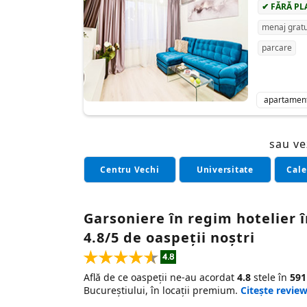
✔ FĂRĂ PL
menaj gratu
parcare
apartamen
sau ve
Centru Vechi
Universitate
Cale
Garsoniere în regim hotelier î
4.8/5 de oaspeții noștri
Află de ce oaspeții ne-au acordat
4.8
stele în
591
Bucureștiului, în locații premium.
Citește review