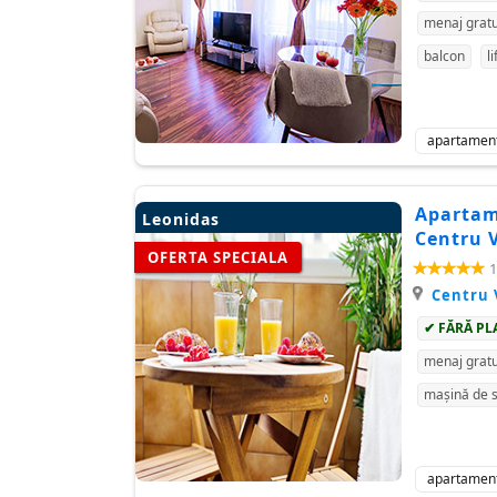
menaj gratu
balcon
li
apartamen
Apartame
Leonidas
Centru 
OFERTA SPECIALA
1
Centru 
✔ FĂRĂ PL
menaj gratu
mașină de s
apartamen