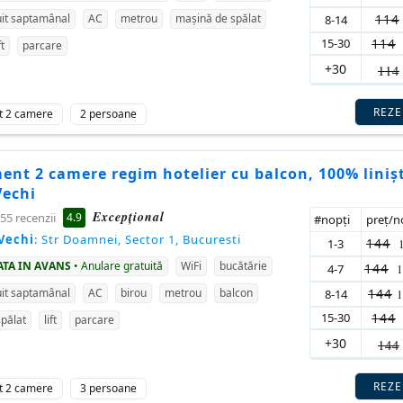
114
it saptamânal
AC
metrou
mașină de spălat
8-14
15-30
114
ft
parcare
+30
114
REZ
t 2 camere
2 persoane
nt 2 camere regim hotelier cu balcon, 100% linișt
Vechi
Excepţional
4.9
55 recenzii
#nopţi
preţ/
Vechi
: Str Doamnei, Sector 1, Bucuresti
144
1-3
ATA IN AVANS
• Anulare gratuită
WiFi
bucătărie
144
4-7
144
it saptamânal
AC
birou
metrou
balcon
8-14
15-30
144
pălat
lift
parcare
+30
144
REZ
t 2 camere
3 persoane