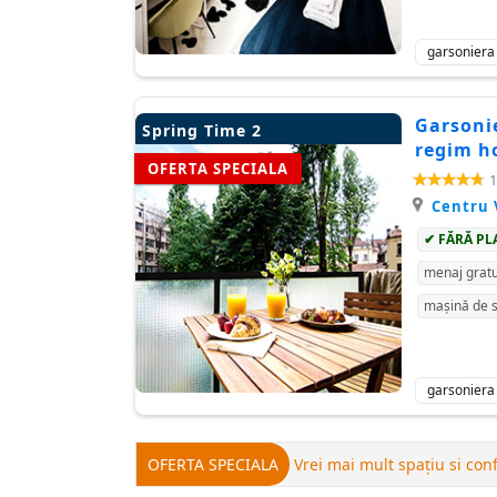
garsoniera
Garsonie
Spring Time 2
regim ho
OFERTA SPECIALA
1
Centru 
✔ FĂRĂ PL
menaj gratu
mașină de s
garsoniera
OFERTA SPECIALA
Vrei mai mult spațiu si con