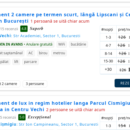
nt 2 camere pe termen scurt, lângă Lipscani și C
n București
1 persoană se uită chiar acum
Superb
4.8
15 recenzii
#nopţi
preţ/
Vechi
: Str Academiei, Sector 1, Bucuresti
126
1-3
ATA IN AVANS
• Anulare gratuită
WiFi
bucătărie
126
4-7
126
it saptamânal
AC
birou
metrou
8-14
15-30
126
pălat
lift
parcare
+30
126
REZ
t 2 camere
3 persoane
nt de lux in regim hotelier langa Parcul Cismigiu
a in Centru Vechi
2 persoane se uită chiar acum
Excepţional
5.0
5 recenzii
#nopţi
preţ/
Cișmigiu
: Str Ion Campineanu, Sector 1, Bucuresti
154
1-3