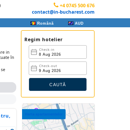
)
+4 0745 500 676
contact@in-bucharest.com
Română
AUD
Regim hotelier
Check-in
re in
tuate în
Check-out
 se
Harta apartamentelor
ntru,