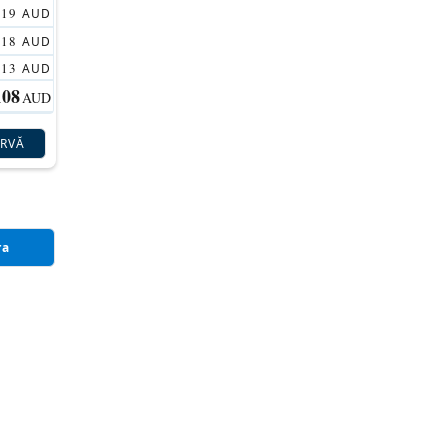
119
AUD
118
AUD
113
AUD
108
AUD
ERVĂ
ra