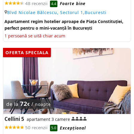
48 recenzii
Foarte bine
4.4
Blvd Nicolae Bălcescu, Sectorul 1,Bucuresti
Apartament regim hotelier aproape de Piața Constituției,
perfect pentru o mini-vacanță în București
1 persoană se uită chiar acum
OFERTA SPECIALA
72
de la
/
€
noapte
Cellini 5
apartament 3 camere
50 recenzii
Excepţional
5.0