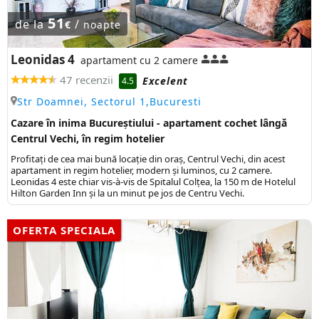
51
de la
/
€
noapte
Leonidas 4
apartament cu 2 camere
47 recenzii
Excelent
4.5
Str Doamnei, Sectorul 1,Bucuresti
Cazare în inima Bucureștiului - apartament cochet lângă
Centrul Vechi, în regim hotelier
Profitați de cea mai bună locație din oraș, Centrul Vechi, din acest
apartament in regim hotelier, modern și luminos, cu 2 camere.
Leonidas 4 este chiar vis-à-vis de Spitalul Colțea, la 150 m de Hotelul
Hilton Garden Inn și la un minut pe jos de Centru Vechi.
OFERTA SPECIALA