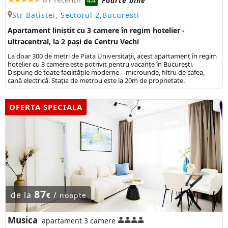
Foarte bine
4.4
Str Batistei, Sectorul 2,Bucuresti
Apartament liniștit cu 3 camere în regim hotelier -
ultracentral, la 2 pași de Centru Vechi
La doar 300 de metri de Piata Universitații, acest apartament în regim
hotelier cu 3 camere este potrivit pentru vacanțe în București.
Dispune de toate facilitățile moderne – microunde, filtru de cafea,
cană electrică. Stația de metrou este la 20m de proprietate.
OFERTA SPECIALA
87
de la
/
€
noapte
Musica
apartament 3 camere