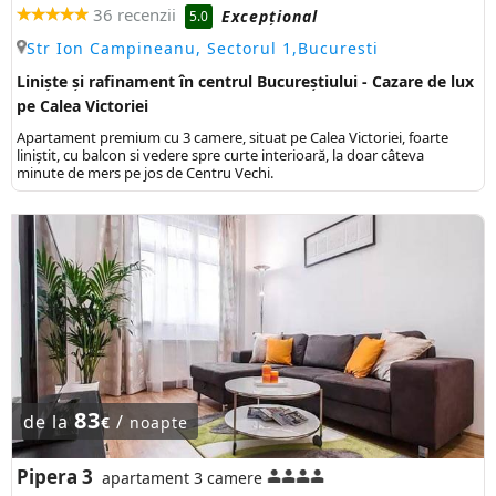
36 recenzii
Excepţional
5.0
Str Ion Campineanu, Sectorul 1,Bucuresti
Liniște și rafinament în centrul Bucureștiului - Cazare de lux
pe Calea Victoriei
Apartament premium cu 3 camere, situat pe Calea Victoriei, foarte
liniștit, cu balcon si vedere spre curte interioară, la doar câteva
minute de mers pe jos de Centru Vechi.
83
de la
/
€
noapte
Pipera 3
apartament 3 camere