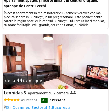
Apartament spațios și foarte liniștit în centrul orașului,
aproape de Centru Vechi
În acest apartament în regim hotelier cu 2 camere vei avea cea mai
plăcută ședere in București, la un preț rezonabil. Este potrivit pentru
cazare în regim hotelier în centrul Bucureștiului. Este utilat si mobilat,
cu toate facilitățile: WiFi gratuit, aer condiționat, bucătărie.
44
de la
/
€
noapte
Leonidas 3
apartament cu 2 camere
49 recenzii
Excelent
4.7
Str Doamnei, Sectorul 1,Bucuresti