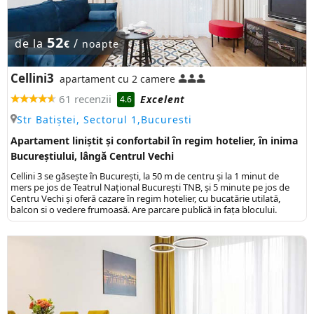
52
de la
/
€
noapte
Cellini3
apartament cu 2 camere
61 recenzii
Excelent
4.6
Str Batiștei, Sectorul 1,Bucuresti
Apartament liniștit și confortabil în regim hotelier, în inima
Bucureștiului, lângă Centrul Vechi
Cellini 3 se găsește în București, la 50 m de centru și la 1 minut de
mers pe jos de Teatrul Național București TNB, și 5 minute pe jos de
Centru Vechi și oferă cazare în regim hotelier, cu bucatărie utilată,
balcon si o vedere frumoasă. Are parcare publică in fața blocului.