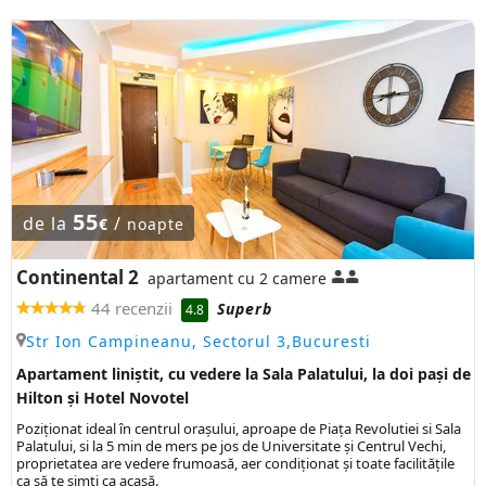
55
de la
/
€
noapte
Continental 2
apartament cu 2 camere
44 recenzii
Superb
4.8
Str Ion Campineanu, Sectorul 3,Bucuresti
Apartament liniștit, cu vedere la Sala Palatului, la doi pași de
Hilton și Hotel Novotel
Poziţionat ideal în centrul oraşului, aproape de Piaţa Revolutiei si Sala
Palatului, si la 5 min de mers pe jos de Universitate şi Centrul Vechi,
proprietatea are vedere frumoasă, aer condiționat și toate facilitățile
ca să te simți ca acasă.