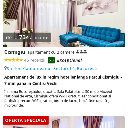
73
de la
/
€
noapte
Cismigiu
apartament cu 2 camere
45 recenzii
Excepţional
5.0
Str Ion Campineanu, Sectorul 1,Bucuresti
Apartament de lux in regim hotelier langa Parcul Cismigiu -
7 min pana in Centru Vechi
În inima Bucureștiului, situat la Sala Palatului, la 50 m de Muzeul
National de Arta, Cismigiu oferă Wi-Fi gratuit, aer condiționat și
facilități precum WiFi gratuit, birou de lucru, bucătărie utilată și
microunde.
OFERTA SPECIALA