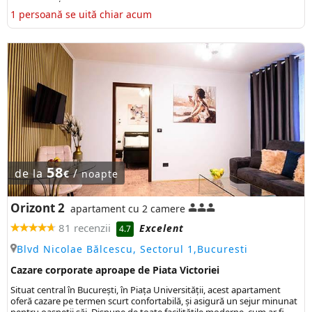
1 persoană se uită chiar acum
58
de la
/
€
noapte
Orizont 2
apartament cu 2 camere
81 recenzii
Excelent
4.7
Blvd Nicolae Bălcescu, Sectorul 1,Bucuresti
Cazare corporate aproape de Piata Victoriei
Situat central în București, în Piața Universității, acest apartament
oferă cazare pe termen scurt confortabilă, și asigură un sejur minunat
pentru oaspeții săi. Dispune de toate facilitățile moderne, cum ar fi