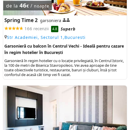
46
de la
/
€
noapte
Spring Time 2
garsoniera
166 recenzii
Superb
4.8
Str Academiei, Sectorul 1,Bucuresti
Garsonieră cu balcon în Centrul Vechi - Ideală pentru cazare
în regim hotelier în București
Garsonieră în regim hotelier cu o locație privilegiată, în Centrul Istoric,
la 100 de metri de Biserica Stavropoleos. Vei avea aproape de tine
toate obiectivele turistice, restaurante, baruri și cluburi, însă și tot
confortul de acasă cât timp vei fi cazat.