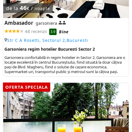
46
de la
/
€
noapte
Ambasador
garsoniera
48 recenzii
Bine
3.9
Str C A Rosetti, Sectorul 2,Bucuresti
Garsoniera regim hotelier Bucuresti Sector 2
Garsoniera confortabilă in regim hotelier in Sector 2. Garsoniera are o
locație excelentă în centrul Bucureștiului, fiind situată la doar câțiva
pași de Blvd. Magheru, fiind o solutie de cazare economica.
Supermarket-uri, transportul public şi metroul sunt la câţiva paşi.
OFERTA SPECIALA