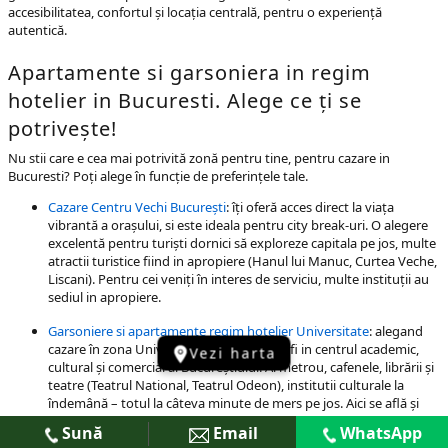
accesibilitatea, confortul și locația centrală, pentru o experiență
autentică.
Apartamente si garsoniera in regim
hotelier in Bucuresti. Alege ce ți se
potrivește!
Nu stii care e cea mai potrivită zonă pentru tine, pentru cazare in
Bucuresti? Poți alege în funcție de preferințele tale.
Cazare Centru Vechi București
: îți oferă acces direct la viața
vibrantă a orașului, si este ideala pentru city break-uri. O alegere
excelentă pentru turiști dornici să exploreze capitala pe jos, multe
atractii turistice fiind in apropiere (Hanul lui Manuc, Curtea Veche,
Liscani). Pentru cei veniți în interes de serviciu, multe instituții au
sediul in apropiere.
Garsoniere si apartamente regim hotelier Universitate
: alegand
cazare în zona Universitate Bucuresti vei fi in centrul academic,
Vezi harta
cultural și comercial al Bucureștiului. Ai metrou, cafenele, librării și
teatre (Teatrul National, Teatrul Odeon), institutii culturale la
îndemână – totul la câteva minute de mers pe jos. Aici se află și
Spitalul Colțea.
Sună
Email
WhatsApp