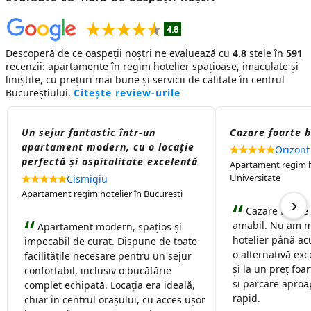
Descoperă de ce oaspeții noștri ne evaluează cu
4.8
stele în
591
recenzii:
apartamente în regim hotelier
spațioase, imaculate și
liniștite, cu prețuri mai bune și servicii de calitate în centrul
Bucureștiului.
Citește review-urile
Un sejur fantastic într-un
Cazare foarte 
apartament modern, cu o locație
Orizont
perfectă și ospitalitate excelentă
Apartament regim ho
Universitate
Cismigiu
Apartament regim hotelier în Bucuresti
›
Cazare foarte
amabil. Nu am m
Apartament modern, spațios și
hotelier până ac
impecabil de curat. Dispune de toate
o alternativă exc
facilitățile necesare pentru un sejur
și la un preț foa
confortabil, inclusiv o bucătărie
si parcare aproap
complet echipată. Locația era ideală,
rapid.
chiar în centrul orașului, cu acces ușor