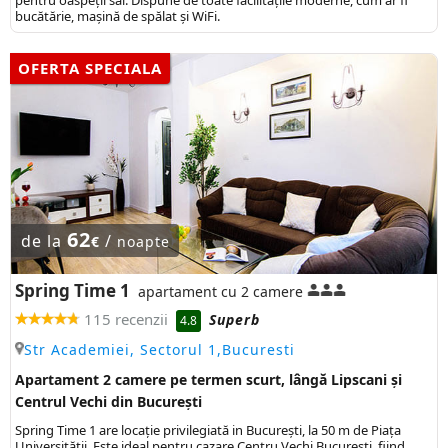
bucătărie, mașină de spălat și WiFi.
OFERTA SPECIALA
62
de la
/
€
noapte
Spring Time 1
apartament cu 2 camere
115 recenzii
Superb
4.8
Str Academiei, Sectorul 1,Bucuresti
Apartament 2 camere pe termen scurt, lângă Lipscani și
Centrul Vechi din București
Spring Time 1 are locație privilegiată in București, la 50 m de Piața
Universității. Este ideal pentru cazare Centru Vechi București, fiind