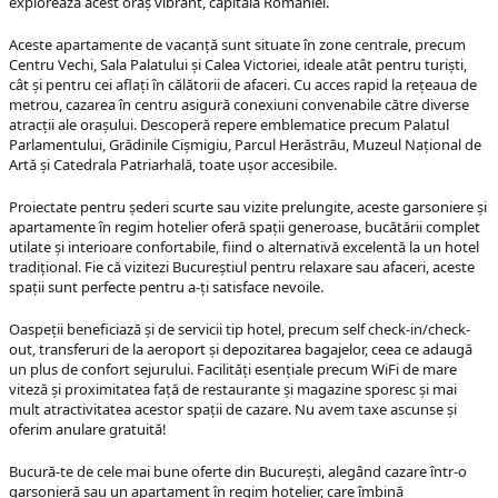
explorează acest oraș vibrant, capitala României.
Aceste apartamente de vacanță sunt situate în zone centrale, precum
Centru Vechi, Sala Palatului și Calea Victoriei, ideale atât pentru turiști,
cât și pentru cei aflați în călătorii de afaceri. Cu acces rapid la rețeaua de
metrou, cazarea în centru asigură conexiuni convenabile către diverse
atracții ale orașului. Descoperă repere emblematice precum Palatul
Parlamentului, Grădinile Cișmigiu, Parcul Herăstrău, Muzeul Național de
Artă și Catedrala Patriarhală, toate ușor accesibile.
Proiectate pentru șederi scurte sau vizite prelungite, aceste garsoniere și
apartamente în regim hotelier oferă spații generoase, bucătării complet
utilate și interioare confortabile, fiind o alternativă excelentă la un hotel
tradițional. Fie că vizitezi Bucureștiul pentru relaxare sau afaceri, aceste
spații sunt perfecte pentru a-ți satisface nevoile.
Oaspeții beneficiază și de servicii tip hotel, precum self check-in/check-
out, transferuri de la aeroport și depozitarea bagajelor, ceea ce adaugă
un plus de confort sejurului. Facilități esențiale precum WiFi de mare
viteză și proximitatea față de restaurante și magazine sporesc și mai
mult atractivitatea acestor spații de cazare. Nu avem taxe ascunse și
oferim anulare gratuită!
Bucură-te de cele mai bune oferte din București, alegând cazare într-o
garsonieră sau un apartament în regim hotelier, care îmbină