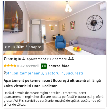
55
de la
/
€
noapte
Cismigiu 4
apartament cu 2 camere
42 recenzii
Foarte bine
4.0
Str Ion Campineanu, Sectorul 1,Bucuresti
Apartament pe termen scurt București ultracentral, lângă
Calea Victoriei si Hotel Radisson
Dacă ai nevoie de cazare regim hotelier ultracentral, acest
apartament in regim hotelier are locaţia perfectă în Bucureşti, şi oferă
gratuit Wi-Fi şi servicii de curăţenie, mașină de spălat, uscător de păr
și fier de călcat.