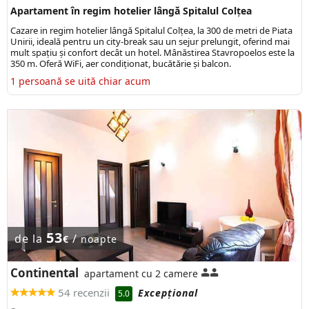
Apartament în regim hotelier lângă Spitalul Colțea
Cazare in regim hotelier lângă Spitalul Colțea, la 300 de metri de Piata
Unirii, ideală pentru un city-break sau un sejur prelungit, oferind mai
mult spațiu și confort decât un hotel. Mânăstirea Stavropoelos este la
350 m. Oferă WiFi, aer condiționat, bucătărie și balcon.
1 persoană se uită chiar acum
53
de la
/
€
noapte
Continental
apartament cu 2 camere
54 recenzii
Excepţional
5.0