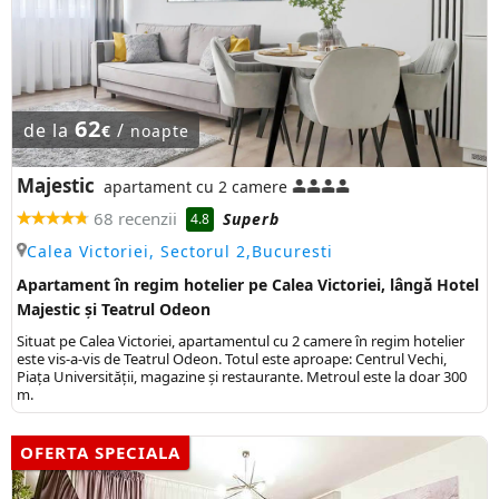
62
de la
/
€
noapte
Majestic
apartament cu 2 camere
68 recenzii
Superb
4.8
Calea Victoriei, Sectorul 2,Bucuresti
Apartament în regim hotelier pe Calea Victoriei, lângă Hotel
Majestic și Teatrul Odeon
Situat pe Calea Victoriei, apartamentul cu 2 camere în regim hotelier
este vis-a-vis de Teatrul Odeon. Totul este aproape: Centrul Vechi,
Piața Universității, magazine și restaurante. Metroul este la doar 300
m.
OFERTA SPECIALA