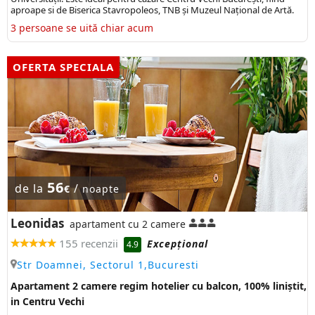
aproape si de Biserica Stavropoleos, TNB și Muzeul Național de Artă.
3 persoane se uită chiar acum
OFERTA SPECIALA
56
de la
/
€
noapte
Leonidas
apartament cu 2 camere
155 recenzii
Excepţional
4.9
Str Doamnei, Sectorul 1,Bucuresti
Apartament 2 camere regim hotelier cu balcon, 100% liniștit,
in Centru Vechi