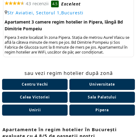
43 recenzii
Excelent
4.5
Str Aviatiei, Sectorul 1,Bucuresti
Apartament 3 camere regim hotelier in Pipera, lângă Bd
Dimitrie Pompeiu
Pipera 3 este localizat în zona Pipera. Stația de metrou Aurel Vlaicu se
află la câteva minute de mers pe jos. Bd Dimitrie Pompeiu și Sos
Fabrica de Glucoza sunt la 8 minute de mers pe jos. Apartamentul în
regim hotelier are WiFi, uscător de păr, aer condiționat.
sau vezi regim hotelier după zonă
Centru Vechi
Universitate
Calea Victoriei
Sala Palatului
Unirii
Pipera
Apartamente în regim hotelier în București
evaluate cu 4.8/5 de oaspeții noștri