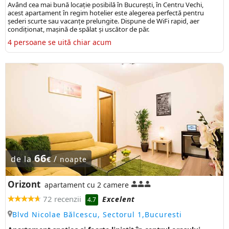
Având cea mai bună locaţie posibilă în Bucureşti, în Centru Vechi,
acest apartament în regim hotelier este alegerea perfectă pentru
șederi scurte sau vacanţe prelungite. Dispune de WiFi rapid, aer
condiționat, mașină de spălat și uscător de păr.
4 persoane se uită chiar acum
66
de la
/
€
noapte
Orizont
apartament cu 2 camere
72 recenzii
Excelent
4.7
Blvd Nicolae Bălcescu, Sectorul 1,Bucuresti