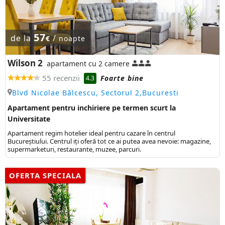
57
de la
/
€
noapte
Wilson 2
apartament cu 2 camere
55 recenzii
Foarte bine
4.3
Blvd Nicolae Bălcescu, Sectorul 2,Bucuresti
Apartament pentru inchiriere pe termen scurt la
Universitate
Apartament regim hotelier ideal pentru cazare în centrul
Bucureștiului. Centrul iți oferă tot ce ai putea avea nevoie: magazine,
supermarketuri, restaurante, muzee, parcuri.
OFERTA SPECIALA