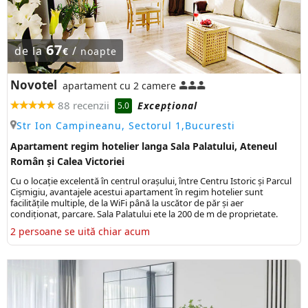
67
de la
/
€
noapte
Novotel
apartament cu 2 camere
88 recenzii
Excepţional
5.0
Str Ion Campineanu, Sectorul 1,Bucuresti
Apartament regim hotelier langa Sala Palatului, Ateneul
Român și Calea Victoriei
Cu o locație excelentă în centrul orașului, între Centru Istoric și Parcul
Cișmigiu, avantajele acestui apartament în regim hotelier sunt
facilitățile multiple, de la WiFi până la uscător de păr și aer
condiționat, parcare. Sala Palatului ete la 200 de m de proprietate.
2 persoane se uită chiar acum