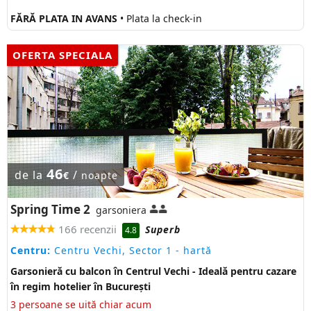
FĂRĂ PLATA IN AVANS
• Plata la check-in
OFERTA SPECIALA
46
de la
/
€
noapte
Spring Time 2
garsoniera
166 recenzii
Superb
4.8
Centru:
Centru Vechi, Sector 1
- hartă
Garsonieră cu balcon în Centrul Vechi - Ideală pentru cazare
în regim hotelier în București
3 persoane se uită chiar acum