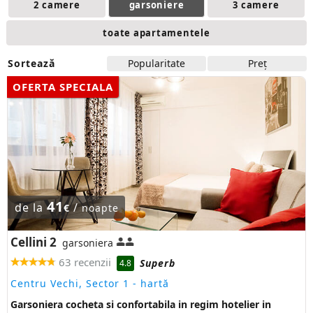
2 camere
garsoniere
3 camere
toate apartamentele
Sortează
Popularitate
Preţ
OFERTA SPECIALA
41
de la
/
€
noapte
Cellini 2
garsoniera
63 recenzii
Superb
4.8
Centru Vechi, Sector 1
- hartă
Garsoniera cocheta si confortabila in regim hotelier in