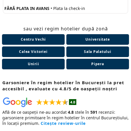
FĂRĂ PLATA IN AVANS
• Plata la check-in
sau vezi regim hotelier după zonă
Centru Vechi
Universitate
Calea Victoriei
Sala Palatului
Unirii
Pipera
Garsoniere în regim hotelier în București la pret
accesibil , evaluate cu 4.8/5 de oaspeții noștri
Află de ce oaspeții ne-au acordat
4.8
stele în
591
recenzii:
garsoniere primitoare în regim hotelier în centrul Bucureștiului,
în locații premium.
Citește review-urile