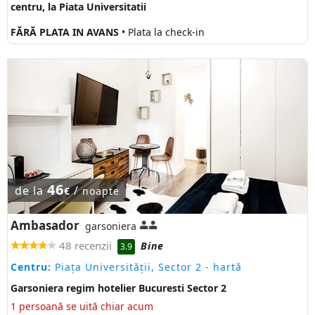
centru, la Piata Universitatii
FĂRĂ PLATA IN AVANS
• Plata la check-in
46
de la
/
€
noapte
Ambasador
garsoniera
48 recenzii
Bine
3.9
Centru:
Piaţa Universităţii, Sector 2
- hartă
Garsoniera regim hotelier Bucuresti Sector 2
1 persoană se uită chiar acum