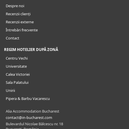
Despre noi
Recenzii clienți
Recenzii externe
Întrebări frecvente
Contact
REGIM HOTELIER DUPĂ ZONĂ
Centru Vechi
Universitate
Calea Victoriei
Sala Palatului
Unirii
Pipera & Barbu Vacarescu
Alia Accommodation Bucharest
contact@in-bucharest.com
Bulevardul Nicolae Bălcescu nr. 18
Bucuresti, România