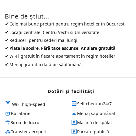
Bine de ştiut...
✔
Cele mai bune preturi pentru
regim hotelier in Bucuresti
✔
Locații centrale: Centru Vechi si Universitate
✔
Reduceri pentru sederi mai lungi
✔
Plata la sosire. Fără taxe ascunse. Anulare gratuită
.
✔
Wi-Fi gratuit în fiecare apartament in regim hotelier
✔
Menaj gratuit o dată pe săptămână.
Dotări și facilităţi
Self check-in24/7
WiFi high-speed
Bucătărie
Menaj săptămânal
Birou de lucru
Mașină de spălat
Transfer aeroport
Parcare publică