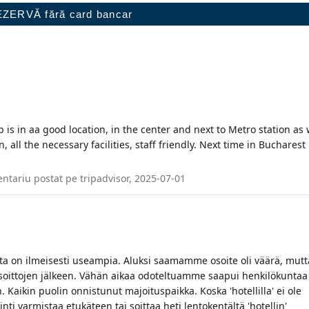
 is in aa good location, in the center and next to Metro station as 
, all the necessary facilities, staff friendly. Next time in Bucharest
tariu postat pe tripadvisor, 2025-07-01
oita on ilmeisesti useampia. Aluksi saamamme osoite oli väärä, mutt
linsoittojen jälkeen. Vähän aikaa odoteltuamme saapui henkilökuntaa
. Kaikin puolin onnistunut majoituspaikka. Koska 'hotellilla' ei ole
nti varmistaa etukäteen tai soittaa heti lentokentältä 'hotellin'