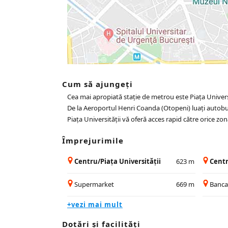
Cum să ajungeți
Cea mai apropiată stație de metrou este Piața Universi
De la Aeroportul Henri Coanda (Otopeni) luați autobuz
Piața Universității vă oferă acces rapid către orice zo
Împrejurimile
Centru/Piața Universității
623 m
Centr
Supermarket
669 m
Banc
+vezi mai mult
Dotări și facilităţi