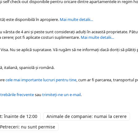
 și self check-out disponibile pentru oricare dintre
apartamentele in regim ho
tă) este disponibilă în apropiere.
Mai multe detalii...
cu vârsta de 4 ani și peste sunt considerați adulți în această proprietate. Pătu
 cerere; pot fi aplicate costuri suplimentare.
Mai multe detalii...
Visa. Nu se aplică suprataxe. Vă rugăm să ne informați dacă doriți să plătiți 
, italiană, spaniolă şi română.
pre
cele mai importante lucruri pentru tine
, cum ar fi parcarea, transportul p
ntrebările frecvente
sau
trimiteți-ne un e-mail
.
: înainte de 12:00
Animale de companie: numai la cerere
Petreceri: nu sunt permise