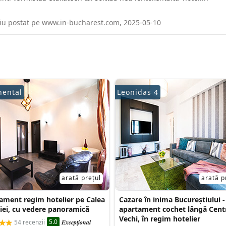
ariu postat pe www.in-bucharest.com, 2025-05-10
nental
Leonidas 4
arată prețul
arată p
ament regim hotelier pe Calea
Cazare în inima Bucureștiului -
riei, cu vedere panoramică
apartament cochet lângă Cent
Vechi, în regim hotelier
5.0
54 recenzii
Excepţional