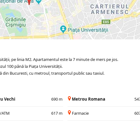
tății, pe linia M2. Apartamentul este la 7 minute de mers pe jos.
ul 100 până la Piața Universității.
nă din Bucuresti, cu metroul, transportul public sau taxiul.
u Vechi
690 m
Metrou Romana
54
a/ATM
617 m
Farmacie
60