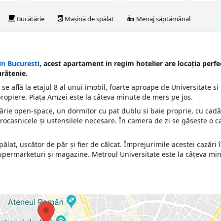
Bucătărie
Mașină de spălat
Menaj săptămânal
in Bucuresti
, acest apartament in regim hotelier are locaţia perfe
urăţenie.
e află la etajul 8 al unui imobil, foarte aproape de Universitate si
 apropiere. Piaţa Amzei este la câteva minute de mers pe jos.
rie open-space, un dormitor cu pat dublu si baie proprie, cu cadă
ctrocasnicele şi ustensilele necesare. În camera de zi se găsește o 
lat, uscător de păr și fier de călcat. Împrejurimile acestei cazări 
supermarketuri și magazine. Metroul Universitate este la câțeva mi