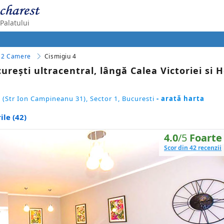
Palatului
2 Camere
Cismigiu 4
ești ultracentral, lângă Calea Victoriei si H
i (Str Ion Campineanu 31), Sector 1, Bucuresti
- arată harta
ile (42)
4.0
/5
Foarte
Scor din 42 recenzii