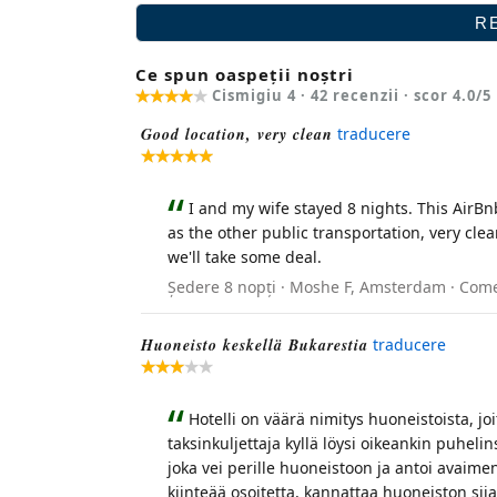
Ce spun oaspeții noștri
Cismigiu 4 ·
42
recenzii · scor
4.0
/5
Good location, very clean
traducere
I and my wife stayed 8 nights. This AirBnb
as the other public transportation, very clean
we'll take some deal.
Ședere 8 nopți · Moshe F, Amsterdam · Comen
Huoneisto keskellä Bukarestia
traducere
Hotelli on väärä nimitys huoneistoista, j
taksinkuljettaja kyllä löysi oikeankin puhe
joka vei perille huoneistoon ja antoi avaimen
kiinteää osoitetta, kannattaa huoneiston sijai