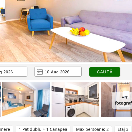
+ 7
fotograf
amere
1 Pat dublu + 1 Canapea
Max persoane: 2
Etaj 3