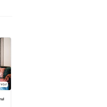
rețul
rul