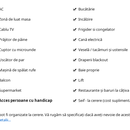
AC
Bucătărie
Zonă de luat masa
Incălzire
Cablu TV
Frigider si congelator
Prăjitor de pâine
Cană electrică
Cuptor cu microunde
Veselă / tacâmuri și ustensile
Uscător de par
Draperii blackout
Mașină de spălat rufe
Baie proprie
Balcon
Lift
Supermarket
Restaurante și baruri la câțiva
Acces persoane cu handicap
Seif - la cerere (cost supliment
 pot fi organizate la cerere. Vă rugăm să specificaţi dacă aveţi nevoie de acest
alii...