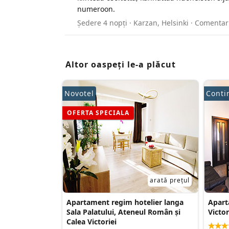
numeroon.
Ședere 4 nopți · Karzan, Helsinki · Coment
Altor oaspeți le-a plăcut
Novotel
Conti
OFERTA SPECIALA
arată prețul
Apartament regim hotelier langa
Apart
Sala Palatului, Ateneul Român și
Victo
Calea Victoriei