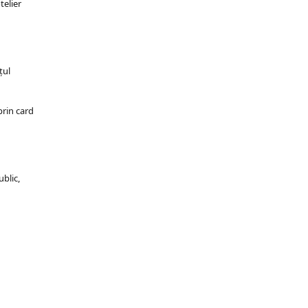
telier
țul
prin card
ublic,