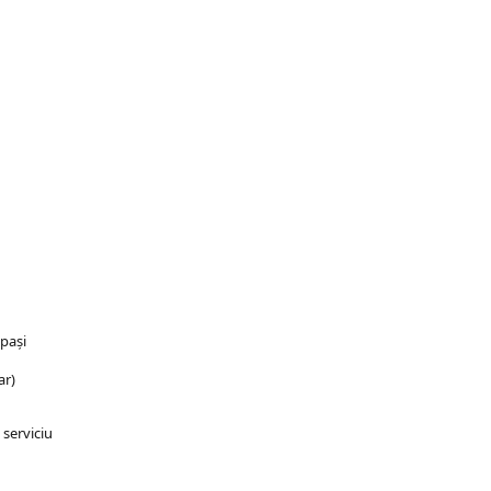
 pași
ar)
 serviciu