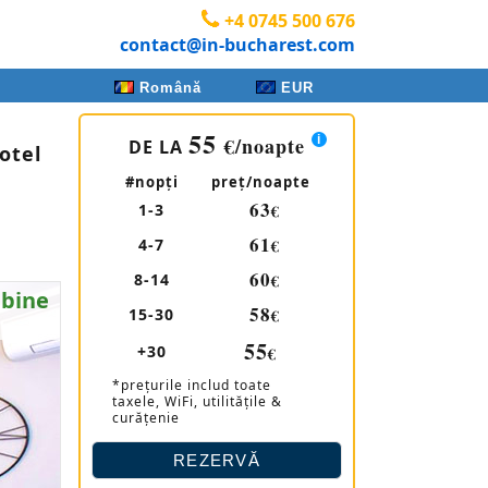
+4 0745 500 676
contact@in-bucharest.com
Română
EUR
55
€
/noapte
DE LA
otel
#nopţi
preţ/noapte
63
1-3
€
61
4-7
€
60
8-14
€
 bine
58
15-30
€
55
+30
€
*prețurile includ toate
taxele, WiFi, utilitățile &
curățenie