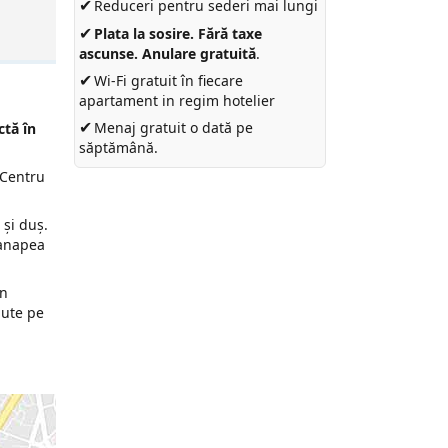
✔
Reduceri pentru sederi mai lungi
✔
Plata la sosire. Fără taxe
ascunse. Anulare gratuită
.
✔
Wi-Fi gratuit în fiecare
apartament in regim hotelier
✔
Menaj gratuit o dată pe
ctă în
săptămână.
 Centru
 şi duş.
canapea
în
nute pe