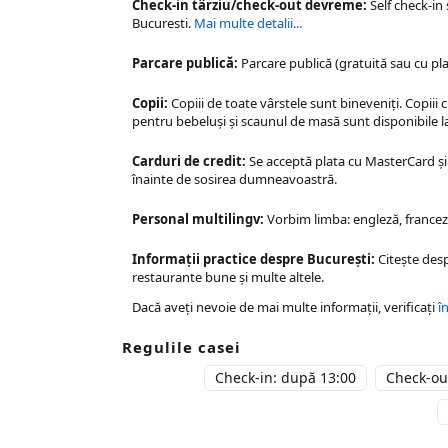
Check-in târziu/check-out devreme:
Self check-in
Bucuresti
.
Mai multe detalii...
Parcare publică:
Parcare publică (gratuită sau cu pla
Copii:
Copiii de toate vârstele sunt bineveniți. Copiii 
pentru bebeluși și scaunul de masă sunt disponibile la
Carduri de credit:
Se acceptă plata cu MasterCard și 
înainte de sosirea dumneavoastră.
Personal multilingv:
Vorbim limba: engleză, franceză
Informații practice despre București:
Citește des
restaurante bune și multe altele.
Dacă aveți nevoie de mai multe informații, verificați
î
Regulile casei
Check-in: după 13:00
Check-out