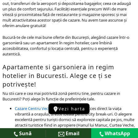
out, transferuri de la aeroport și depozitarea bagajelor, ceea ce adaugă
un plus de confort sejurului. Facilități esențiale precum WiFi de mare
viteză și proximitatea față de restaurante și magazine sporesc și mai
mult atractivitatea acestor spații de cazare. Nu avem taxe ascunse și
oferim anulare gratuită!
Bucură-te de cele mai bune oferte din București, alegând cazare într-o
garsonieră sau un apartament în regim hotelier, care îmbină
accesibilitatea, confortul și locația centrală, pentru o experiență
autentică.
Apartamente si garsoniera in regim
hotelier in Bucuresti. Alege ce ți se
potrivește!
Nu stii care e cea mai potrivită zonă pentru tine, pentru cazare in
Bucuresti? Poți alege în funcție de preferințele tale.
Cazare Centru Vechi București
: îți oferă acces direct la viața
Vezi harta
vibrantă a orașului, si este ideala pentru city break-uri. O alegere
excelentă pentru turiști dornici să exploreze capitala pe jos, multe
atractii turistice fiind in apropiere (Hanul lui Manuc, Curtea Veche,
Liscani). Pentru cei veniți în interes de serviciu, multe instituții au
Sună
Email
WhatsApp
sediul in apropiere.