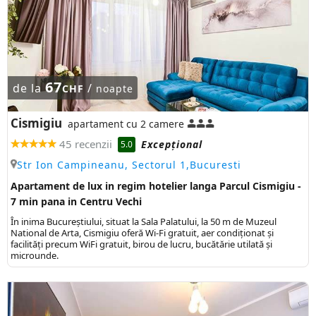
67
de la
/
CHF
noapte
Cismigiu
apartament cu 2 camere
45 recenzii
Excepţional
5.0
Str Ion Campineanu, Sectorul 1,Bucuresti
Apartament de lux in regim hotelier langa Parcul Cismigiu -
7 min pana in Centru Vechi
În inima Bucureștiului, situat la Sala Palatului, la 50 m de Muzeul
National de Arta, Cismigiu oferă Wi-Fi gratuit, aer condiționat și
facilități precum WiFi gratuit, birou de lucru, bucătărie utilată și
microunde.