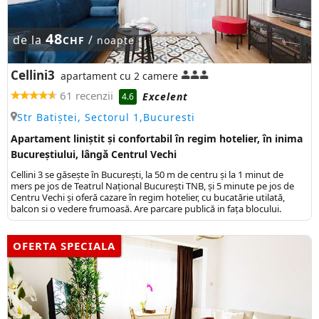
48
de la
/
CHF
noapte
Cellini3
apartament cu 2 camere
61 recenzii
Excelent
4.6
Str Batiștei, Sectorul 1,Bucuresti
Apartament liniștit și confortabil în regim hotelier, în inima
Bucureștiului, lângă Centrul Vechi
Cellini 3 se găsește în București, la 50 m de centru și la 1 minut de
mers pe jos de Teatrul Național București TNB, și 5 minute pe jos de
Centru Vechi și oferă cazare în regim hotelier, cu bucatărie utilată,
balcon si o vedere frumoasă. Are parcare publică in fața blocului.
OFERTA SPECIALA