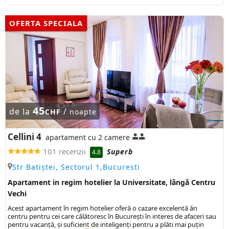
OFERTA SPECIALA
45
de la
/
CHF
noapte
Cellini 4
apartament cu 2 camere
101 recenzii
Superb
4.8
Str Batiștei, Sectorul 1,Bucuresti
Apartament in regim hotelier la Universitate, lângă Centru
Vechi
Acest apartament în regim hotelier oferă o cazare excelentă ăn
centru pentru cei care călătoresc în București în interes de afaceri sau
pentru vacanță, și suficient de inteligenți pentru a plăti mai puțin