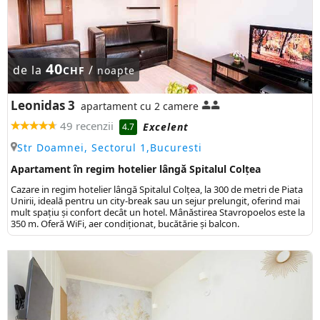
40
de la
/
CHF
noapte
Leonidas 3
apartament cu 2 camere
49 recenzii
Excelent
4.7
Str Doamnei, Sectorul 1,Bucuresti
Apartament în regim hotelier lângă Spitalul Colțea
Cazare in regim hotelier lângă Spitalul Colțea, la 300 de metri de Piata
Unirii, ideală pentru un city-break sau un sejur prelungit, oferind mai
mult spațiu și confort decât un hotel. Mânăstirea Stavropoelos este la
350 m. Oferă WiFi, aer condiționat, bucătărie și balcon.