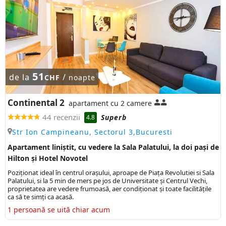
51
de la
/
CHF
noapte
Continental 2
apartament cu 2 camere
44 recenzii
Superb
4.8
Str Ion Campineanu, Sectorul 3,Bucuresti
Apartament liniștit, cu vedere la Sala Palatului, la doi pași de
Hilton și Hotel Novotel
Poziţionat ideal în centrul oraşului, aproape de Piaţa Revolutiei si Sala
Palatului, si la 5 min de mers pe jos de Universitate şi Centrul Vechi,
proprietatea are vedere frumoasă, aer condiționat și toate facilitățile
ca să te simți ca acasă.
1 persoană se uită chiar acum