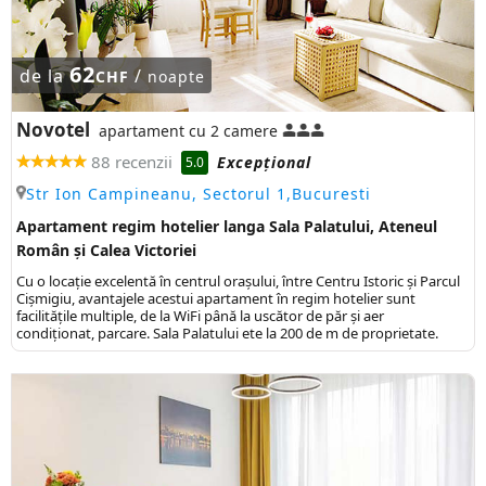
62
de la
/
CHF
noapte
Novotel
apartament cu 2 camere
88 recenzii
Excepţional
5.0
Str Ion Campineanu, Sectorul 1,Bucuresti
Apartament regim hotelier langa Sala Palatului, Ateneul
Român și Calea Victoriei
Cu o locație excelentă în centrul orașului, între Centru Istoric și Parcul
Cișmigiu, avantajele acestui apartament în regim hotelier sunt
facilitățile multiple, de la WiFi până la uscător de păr și aer
condiționat, parcare. Sala Palatului ete la 200 de m de proprietate.