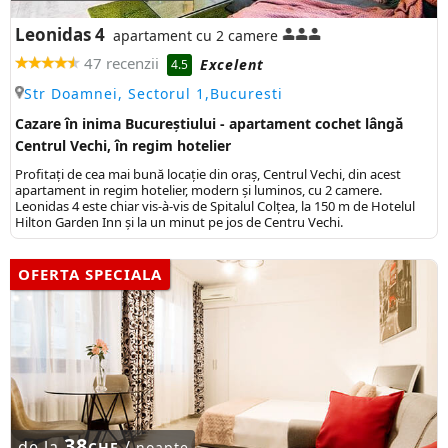
Leonidas 4
apartament cu 2 camere
47 recenzii
Excelent
4.5
Str Doamnei, Sectorul 1,Bucuresti
Cazare în inima Bucureștiului - apartament cochet lângă
Centrul Vechi, în regim hotelier
Profitați de cea mai bună locație din oraș, Centrul Vechi, din acest
apartament in regim hotelier, modern și luminos, cu 2 camere.
Leonidas 4 este chiar vis-à-vis de Spitalul Colțea, la 150 m de Hotelul
Hilton Garden Inn și la un minut pe jos de Centru Vechi.
OFERTA SPECIALA
38
de la
/
CHF
noapte