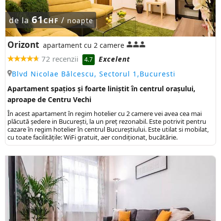
61
de la
/
CHF
noapte
Orizont
apartament cu 2 camere
72 recenzii
Excelent
4.7
Blvd Nicolae Bălcescu, Sectorul 1,Bucuresti
Apartament spațios și foarte liniștit în centrul orașului,
aproape de Centru Vechi
În acest apartament în regim hotelier cu 2 camere vei avea cea mai
plăcută ședere in București, la un preț rezonabil. Este potrivit pentru
cazare în regim hotelier în centrul Bucureștiului. Este utilat si mobilat,
cu toate facilitățile: WiFi gratuit, aer condiționat, bucătărie.