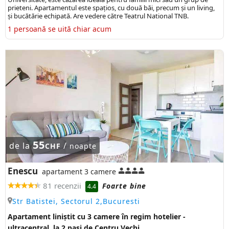
prieteni. Apartamentul este spațios, cu două băi, precum și un living,
și bucătărie echipată. Are vedere către Teatrul National TNB.
1 persoană se uită chiar acum
55
de la
/
CHF
noapte
Enescu
apartament 3 camere
81 recenzii
Foarte bine
4.4
Str Batistei, Sectorul 2,Bucuresti
Apartament liniștit cu 3 camere în regim hotelier -
ultracentral, la 2 pași de Centru Vechi