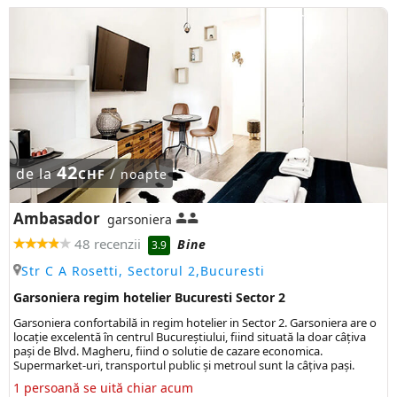
42
de la
/
CHF
noapte
Ambasador
garsoniera
48 recenzii
Bine
3.9
Str C A Rosetti, Sectorul 2,Bucuresti
Garsoniera regim hotelier Bucuresti Sector 2
Garsoniera confortabilă in regim hotelier in Sector 2. Garsoniera are o
locație excelentă în centrul Bucureștiului, fiind situată la doar câțiva
pași de Blvd. Magheru, fiind o solutie de cazare economica.
Supermarket-uri, transportul public şi metroul sunt la câţiva paşi.
1 persoană se uită chiar acum