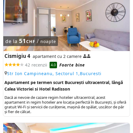
51
de la
/
CHF
noapte
Cismigiu 4
apartament cu 2 camere
42 recenzii
Foarte bine
4.0
Str Ion Campineanu, Sectorul 1,Bucuresti
Apartament pe termen scurt București ultracentral, lângă
Calea Victoriei si Hotel Radisson
Dacă ai nevoie de cazare regim hotelier ultracentral, acest
apartament in regim hotelier are locaţia perfectă în Bucureşti, şi oferă
gratuit Wi-Fi şi servicii de curăţenie, mașină de spălat, uscător de păr
și fier de călcat.