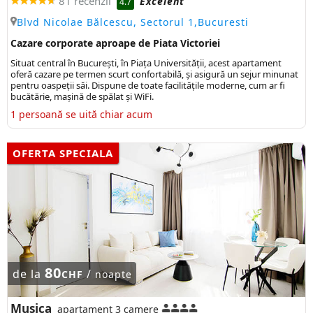
81 recenzii
Excelent
4.7
Blvd Nicolae Bălcescu, Sectorul 1,Bucuresti
Cazare corporate aproape de Piata Victoriei
Situat central în București, în Piața Universității, acest apartament
oferă cazare pe termen scurt confortabilă, și asigură un sejur minunat
pentru oaspeții săi. Dispune de toate facilitățile moderne, cum ar fi
bucătărie, mașină de spălat și WiFi.
1 persoană se uită chiar acum
OFERTA SPECIALA
80
de la
/
CHF
noapte
Musica
apartament 3 camere