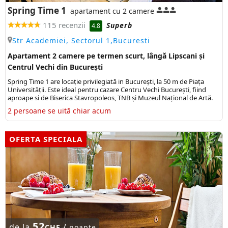
Spring Time 1
apartament cu 2 camere
115 recenzii
Superb
4.8
Str Academiei, Sectorul 1,Bucuresti
Apartament 2 camere pe termen scurt, lângă Lipscani și
Centrul Vechi din București
Spring Time 1 are locație privilegiată in București, la 50 m de Piața
Universității. Este ideal pentru cazare Centru Vechi București, fiind
aproape si de Biserica Stavropoleos, TNB și Muzeul Național de Artă.
2 persoane se uită chiar acum
OFERTA SPECIALA
52
de la
/
CHF
noapte