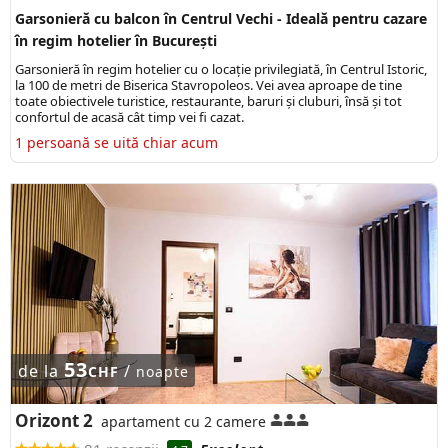
Garsonieră cu balcon în Centrul Vechi - Ideală pentru cazare
în regim hotelier în București
Garsonieră în regim hotelier cu o locație privilegiată, în Centrul Istoric,
la 100 de metri de Biserica Stavropoleos. Vei avea aproape de tine
toate obiectivele turistice, restaurante, baruri și cluburi, însă și tot
confortul de acasă cât timp vei fi cazat.
1 persoană se uită chiar acum
53
de la
/
CHF
noapte
Orizont 2
apartament cu 2 camere