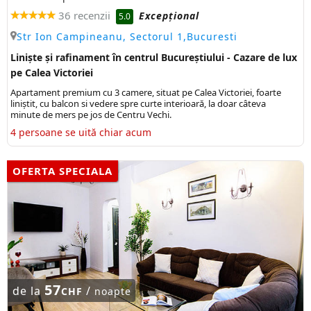
36 recenzii
Excepţional
5.0
Str Ion Campineanu, Sectorul 1,Bucuresti
Liniște și rafinament în centrul Bucureștiului - Cazare de lux
pe Calea Victoriei
Apartament premium cu 3 camere, situat pe Calea Victoriei, foarte
liniștit, cu balcon si vedere spre curte interioară, la doar câteva
minute de mers pe jos de Centru Vechi.
4 persoane se uită chiar acum
OFERTA SPECIALA
57
de la
/
CHF
noapte