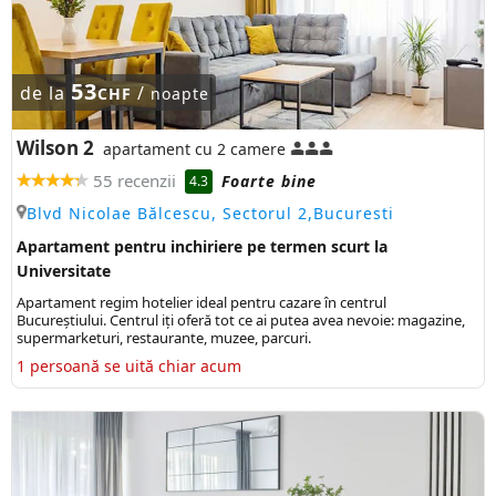
53
de la
/
CHF
noapte
Wilson 2
apartament cu 2 camere
55 recenzii
Foarte bine
4.3
Blvd Nicolae Bălcescu, Sectorul 2,Bucuresti
Apartament pentru inchiriere pe termen scurt la
Universitate
Apartament regim hotelier ideal pentru cazare în centrul
Bucureștiului. Centrul iți oferă tot ce ai putea avea nevoie: magazine,
supermarketuri, restaurante, muzee, parcuri.
1 persoană se uită chiar acum