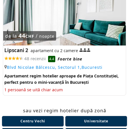
44
de la
/
CHF
noapte
Lipscani 2
apartament cu 2 camere
48 recenzii
Foarte bine
4.4
Blvd Nicolae Bălcescu, Sectorul 1,Bucuresti
Apartament regim hotelier aproape de Piața Constituției,
perfect pentru o mini-vacanță în București
1 persoană se uită chiar acum
sau vezi regim hotelier după zonă
Centru Vechi
Universitate