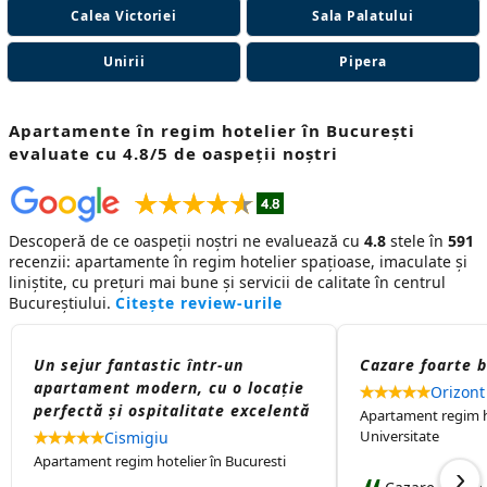
Calea Victoriei
Sala Palatului
Unirii
Pipera
Apartamente în regim hotelier în București
evaluate cu 4.8/5 de oaspeții noștri
Descoperă de ce oaspeții noștri ne evaluează cu
4.8
stele în
591
recenzii:
apartamente în regim hotelier
spațioase, imaculate și
liniștite, cu prețuri mai bune și servicii de calitate în centrul
Bucureștiului.
Citește review-urile
Un sejur fantastic într-un
Cazare foarte 
apartament modern, cu o locație
Orizont
perfectă și ospitalitate excelentă
Apartament regim ho
Universitate
Cismigiu
Apartament regim hotelier în Bucuresti
›