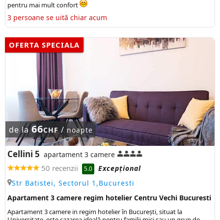
pentru mai mult confort
3 persoane se uită chiar acum
OFERTA SPECIALA
66
de la
/
CHF
noapte
Cellini 5
apartament 3 camere
50 recenzii
Excepţional
5.0
Str Batistei, Sectorul 1,Bucuresti
Apartament 3 camere regim hotelier Centru Vechi Bucuresti
Apartament 3 camere in regim hotelier în București, situat la
Universitate, este cazarea ideală pentru familii mici sau un grup de