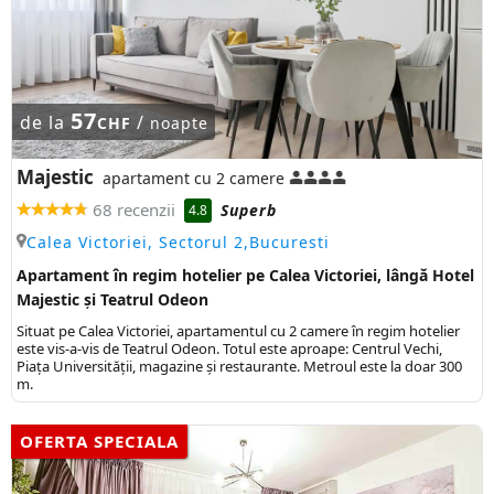
57
de la
/
CHF
noapte
Majestic
apartament cu 2 camere
68 recenzii
Superb
4.8
Calea Victoriei, Sectorul 2,Bucuresti
Apartament în regim hotelier pe Calea Victoriei, lângă Hotel
Majestic și Teatrul Odeon
Situat pe Calea Victoriei, apartamentul cu 2 camere în regim hotelier
este vis-a-vis de Teatrul Odeon. Totul este aproape: Centrul Vechi,
Piața Universității, magazine și restaurante. Metroul este la doar 300
m.
OFERTA SPECIALA