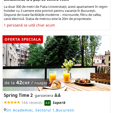
La doar 300 de metri de Piata Universitații, acest apartament în regim
hotelier cu 3 camere este potrivit pentru vacanțe în București.
Dispune de toate facilitățile moderne – microunde, filtru de cafea,
cană electrică. Stația de metrou este la 20m de proprietate.
1 persoană se uită chiar acum
OFERTA SPECIALA
42
de la
/
CHF
noapte
Spring Time 2
garsoniera
166 recenzii
Superb
4.8
Str Academiei, Sectorul 1,Bucuresti