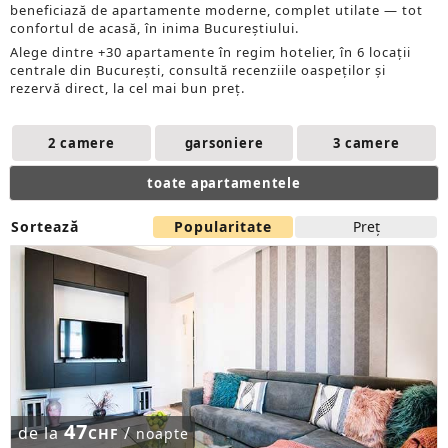
beneficiază de apartamente moderne, complet utilate — tot
confortul de acasă, în inima Bucureștiului.
Alege dintre +30 apartamente în regim hotelier, în 6 locații
centrale din București, consultă recenziile oaspeților și
rezervă direct, la cel mai bun preț.
2 camere
garsoniere
3 camere
toate apartamentele
Sortează
Popularitate
Preţ
47
de la
/
CHF
noapte