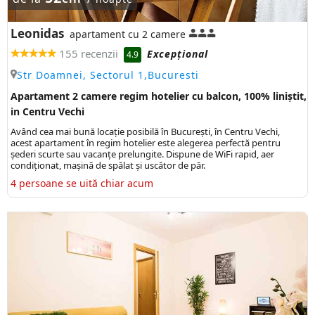
Leonidas
apartament cu 2 camere
155 recenzii
Excepţional
4.9
Str Doamnei, Sectorul 1,Bucuresti
Apartament 2 camere regim hotelier cu balcon, 100% liniștit,
in Centru Vechi
Având cea mai bună locaţie posibilă în Bucureşti, în Centru Vechi,
acest apartament în regim hotelier este alegerea perfectă pentru
șederi scurte sau vacanţe prelungite. Dispune de WiFi rapid, aer
condiționat, mașină de spălat și uscător de păr.
4 persoane se uită chiar acum