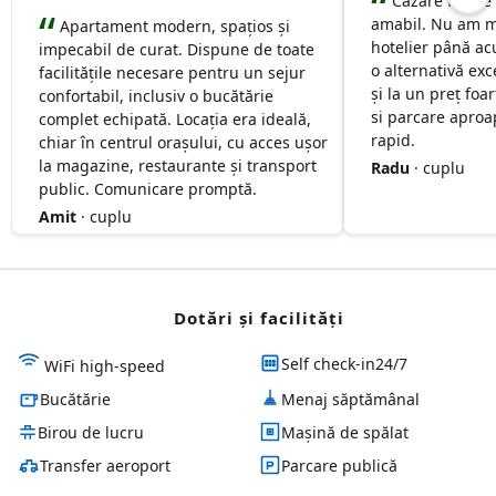
Cazare foarte
amabil. Nu am m
Apartament modern, spațios și
hotelier până ac
impecabil de curat. Dispune de toate
o alternativă exc
facilitățile necesare pentru un sejur
și la un preț foa
confortabil, inclusiv o bucătărie
si parcare aproap
complet echipată. Locația era ideală,
rapid.
chiar în centrul orașului, cu acces ușor
la magazine, restaurante și transport
Radu
· cuplu
public. Comunicare promptă.
Amit
· cuplu
Dotări și facilităţi
Self check-in24/7
WiFi high-speed
Bucătărie
Menaj săptămânal
Birou de lucru
Mașină de spălat
Transfer aeroport
Parcare publică