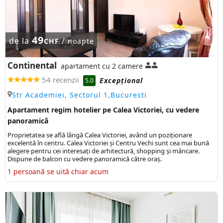
49
de la
/
CHF
noapte
Continental
apartament cu 2 camere
54 recenzii
Excepţional
5.0
Str Academiei, Sectorul 1,Bucuresti
Apartament regim hotelier pe Calea Victoriei, cu vedere
panoramică
Proprietatea se află lângă Calea Victoriei, având un poziționare
excelentă în centru. Calea Victoriei și Centru Vechi sunt cea mai bună
alegere pentru cei interesați de arhitectură, shopping și mâncare.
Dispune de balcon cu vedere panoramică către oraș.
1 persoană se uită chiar acum