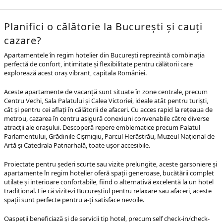
Planifici o călătorie la București și cauți
cazare?
Apartamentele în regim hotelier din București reprezintă combinația
perfectă de confort, intimitate și flexibilitate pentru călătorii care
explorează acest oraș vibrant, capitala României.
Aceste apartamente de vacanță sunt situate în zone centrale, precum
Centru Vechi, Sala Palatului și Calea Victoriei, ideale atât pentru turiști,
cât și pentru cei aflați în călătorii de afaceri. Cu acces rapid la rețeaua de
metrou, cazarea în centru asigură conexiuni convenabile către diverse
atracții ale orașului. Descoperă repere emblematice precum Palatul
Parlamentului, Grădinile Cișmigiu, Parcul Herăstrău, Muzeul Național de
Artă și Catedrala Patriarhală, toate ușor accesibile.
Proiectate pentru șederi scurte sau vizite prelungite, aceste garsoniere și
apartamente în regim hotelier oferă spații generoase, bucătării complet
utilate și interioare confortabile, fiind o alternativă excelentă la un hotel
tradițional. Fie că vizitezi Bucureștiul pentru relaxare sau afaceri, aceste
spații sunt perfecte pentru a-ți satisface nevoile.
Oaspeții beneficiază și de servicii tip hotel, precum self check-in/check-