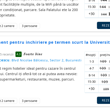
144
8-14
t facilitățile multiple, de la WiFi până la uscător
15-30
144
er condiționat, parcare. Sala Palatului ete la 200
+30
144
oprietate.
REZ
t 2 camere
3 persoane
nt pentru inchiriere pe termen scurt la Universi
Foarte bine
4.3
5 recenzii
#nopţi
preţ/
cescu
: Blvd Nicolae Bălcescu, Sector 2, Bucuresti
109
1-3
109
4-7
regim hotelier ideal pentru cazare în centrul
ui. Centrul iți oferă tot ce ai putea avea nevoie:
109
8-14
supermarketuri, restaurante, muzee, parcuri.
15-30
109
+30
109
REZ
t 2 camere
3 persoane