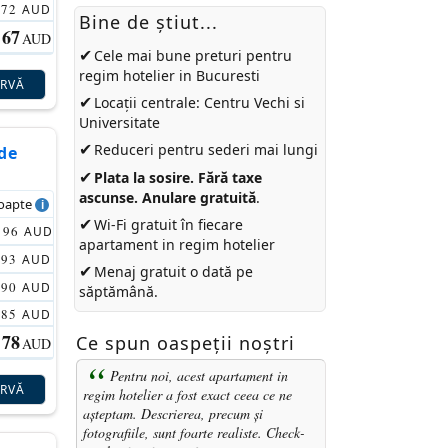
72
AUD
Bine de ştiut...
67
AUD
✔
Cele mai bune preturi pentru
regim hotelier in Bucuresti
ERVĂ
✔
Locații centrale: Centru Vechi si
Universitate
✔
Reduceri pentru sederi mai lungi
de
✔
Plata la sosire. Fără taxe
ascunse. Anulare gratuită
.
noapte
✔
Wi-Fi gratuit în fiecare
96
AUD
apartament in regim hotelier
93
AUD
✔
Menaj gratuit o dată pe
90
AUD
săptămână.
85
AUD
78
Ce spun oaspeții noștri
AUD
Pentru noi, acest apartament in
ERVĂ
regim hotelier a fost exact ceea ce ne
așteptam. Descrierea, precum și
fotografiile, sunt foarte realiste. Check-