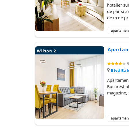
hotelier sun
de păr și a
de m de pr
apartamen
Apartame
Wilson 2
5
Blvd Băl
Apartament 
Bucureștiul
magazine, 
apartamen