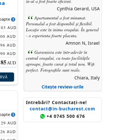
in-ul a fost foarte eficient.
ma
Cynthia Gerard, USA
Apartamentul a fost minunat.
noapte
Personalul a fost disponibil și flexibil.
103
AUD
Locație este în inima orașului. În general
- o experienta foarte placuta.
100
AUD
Amnon N, Israel
96
AUD
Garsoniera este într-adevăr în
90
AUD
centrul orașului, cu toate facilitățile
85
AUD
aproape, foarte curat și totul nou. Wifi
perfect. Fotografiile sunt reale.
ERVĂ
Chiara, Italy
Citește review-urile
Intrebări? Contactaţi-ne!
contact@in-bucharest.com
noapte
+4 0745 500 676
129
AUD
126
AUD