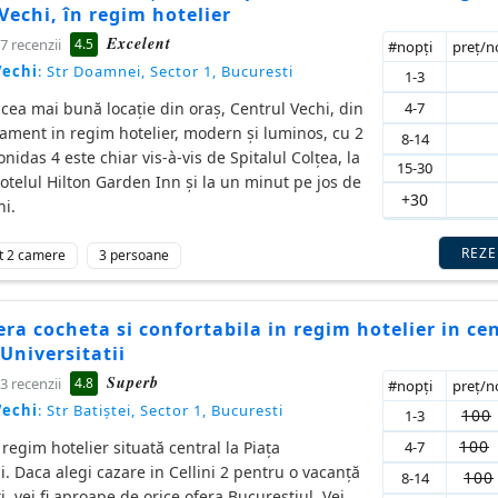
Vechi, în regim hotelier
Excelent
4.5
7 recenzii
#nopţi
preţ/
Vechi
: Str Doamnei, Sector 1, Bucuresti
1-3
4-7
e cea mai bună locație din oraș, Centrul Vechi, din
ament in regim hotelier, modern și luminos, cu 2
8-14
nidas 4 este chiar vis-à-vis de Spitalul Colțea, la
15-30
telul Hilton Garden Inn și la un minut pe jos de
+30
hi.
REZ
t 2 camere
3 persoane
ra cocheta si confortabila in regim hotelier in ce
 Universitatii
Superb
4.8
3 recenzii
#nopţi
preţ/
Vechi
: Str Batiștei, Sector 1, Bucuresti
100
1-3
100
4-7
regim hotelier situată central la Piața
ii. Daca alegi cazare in Cellini 2 pentru o vacanță
100
8-14
i, vei fi aproape de orice ofera Bucureștiul. Vei