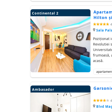
Apartame
Continental 2
Hilton ș
4
Sala Pal
Poziţionat 
Revolutiei 
Universitat
frumoasă, ae
acasă.
apartamen
Garsonie
Ambasador
4
Blvd Ma