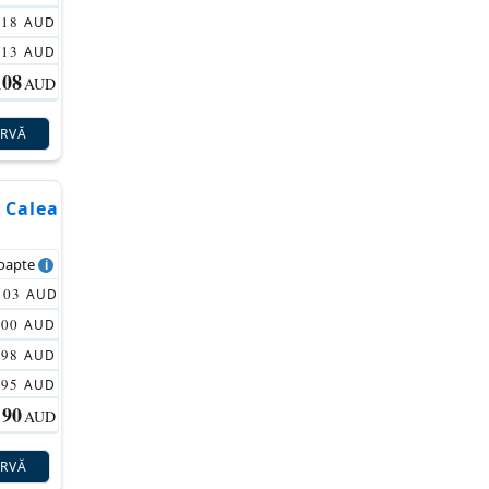
118
AUD
113
AUD
108
AUD
ERVĂ
 Calea
noapte
103
AUD
100
AUD
98
AUD
95
AUD
90
AUD
ERVĂ