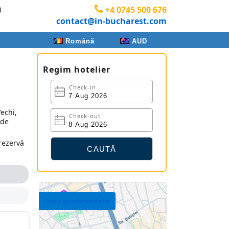
)
+4 0745 500 676
contact@in-bucharest.com
Română
AUD
Regim hotelier
Check-in
echi,
Check-out
 de
 rezervă
Harta apartamentelor