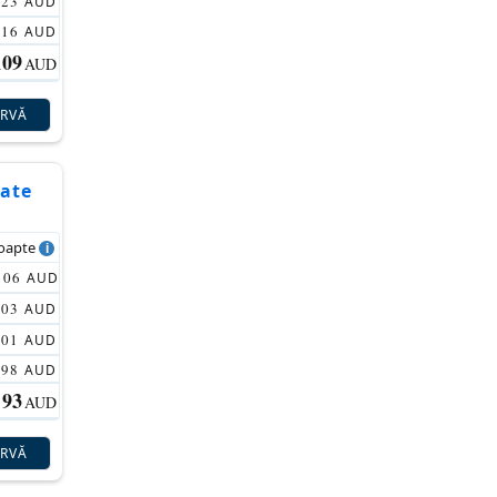
123
AUD
116
AUD
109
AUD
ERVĂ
tate
noapte
106
AUD
103
AUD
101
AUD
98
AUD
93
AUD
ERVĂ