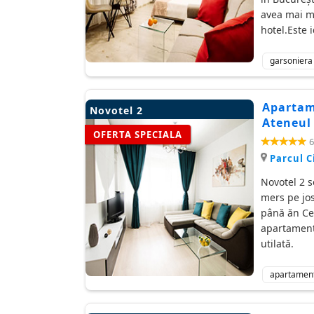
avea mai mu
hotel.Este 
garsoniera
Apartame
Novotel 2
Ateneul
OFERTA SPECIALA
6
Parcul C
Novotel 2 s
mers pe jos
până ăn Cen
apartament.
utilată.
apartamen