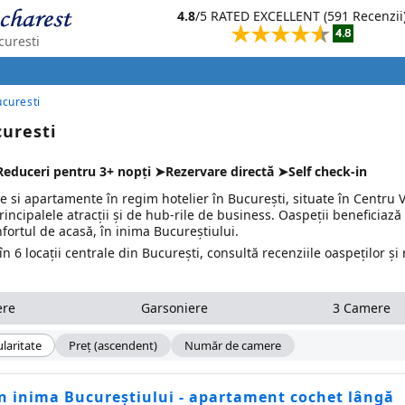
4.8
/5 RATED EXCELLENT (591 Recenzii
curesti
curesti
uresti
Reduceri pentru 3+ nopți ➤Rezervare directă ➤Self check-in
 si apartamente în regim hotelier în București, situate în Centru V
principalele atracții și de hub-rile de business. Oaspeții beneficiază
ortul de acasă, în inima Bucureștiului.
 6 locații centrale din București, consultă recenziile oaspeților și
ere
Garsoniere
3 Camere
laritate
Preţ (ascendent)
Număr de camere
în inima Bucureștiului - apartament cochet lângă