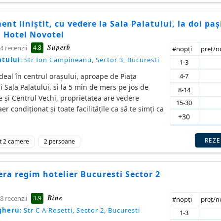
nt liniștit, cu vedere la Sala Palatului, la doi paș
i Hotel Novotel
Superb
4.8
4 recenzii
#nopţi
preţ/
atului
: Str Ion Campineanu, Sector 3, Bucuresti
1-3
4-7
ideal în centrul oraşului, aproape de Piaţa
si Sala Palatului, si la 5 min de mers pe jos de
8-14
e şi Centrul Vechi, proprietatea are vedere
15-30
r condiționat și toate facilitățile ca să te simți ca
+30
REZ
t 2 camere
2 persoane
ra regim hotelier Bucuresti Sector 2
Bine
3.9
8 recenzii
#nopţi
preţ/
gheru
: Str C A Rosetti, Sector 2, Bucuresti
1-3