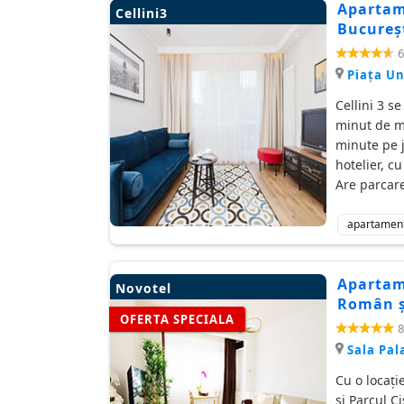
Apartame
Cellini3
Bucureșt
6
Piaţa Un
Cellini 3 s
minut de me
minute pe j
hotelier, c
Are parcare
apartamen
Apartam
Novotel
Român și
OFERTA SPECIALA
8
Sala Pal
Cu o locați
și Parcul C