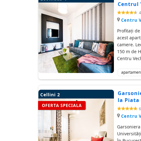
Centrul 
4
Centru 
Profitați d
acest apart
camere. Leo
150 m de Ho
Centru Vec
apartamen
Garsonie
Cellini 2
la Piata
OFERTA SPECIALA
6
Centru 
Garsoniera 
Universităț
în Bucureșt