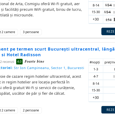
onal de Arta, Cismigiu oferă Wi-Fi gratuit, aer
154
8-14
 și facilități precum WiFi gratuit, birou de lucru,
15-30
154
tilată și microunde.
+30
154
REZ
t 2 camere
3 persoane
ent pe termen scurt București ultracentral, lângă
i si Hotel Radisson
Foarte bine
4.0
2 recenzii
#nopţi
preţ/
ctoriei
: Str Ion Campineanu, Sector 1, Bucuresti
1-3
4-7
oie de cazare regim hotelier ultracentral, acest
in regim hotelier are locaţia perfectă în
8-14
i oferă gratuit Wi-Fi şi servicii de curăţenie,
15-30
pălat, uscător de păr și fier de călcat.
+30
REZ
t 2 camere
2 persoane