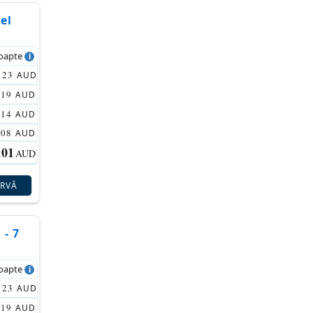
el
noapte
123
AUD
119
AUD
114
AUD
108
AUD
101
AUD
ERVĂ
 - 7
noapte
123
AUD
119
AUD