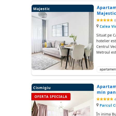
Apartame
Majestic
Majestic
6
Calea Vi
Situat pe C
hotelier es
Centrul Vec
Metroul est
apartamen
Apartame
Cismigiu
min pan
OFERTA SPECIALA
4
Parcul C
În inima Bu