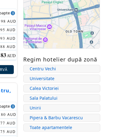
noapte
98
AUD
95
AUD
93
AUD
88
AUD
83
AUD
Regim hotelier după zonă
Centru Vechi
ERVĂ
Universitate
Calea Victoriei
ntru,
Sala Palatului
noapte
Unirii
80
AUD
Pipera & Barbu Vacarescu
77
AUD
Toate apartamentele
75
AUD