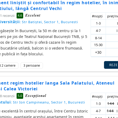
nt liniștit și confortabil în regim hotelier, în ini
iului, lângă Centrul Vechi
Excelent
4.6
1 recenzii
#nopţi
preţ/
iversităţii
: Str Batiștei, Sector 1, Bucuresti
1-3
4-7
e găsește în București, la 50 m de centru și la 1
rs pe jos de Teatrul Național București TNB, și 5
8-14
os de Centru Vechi și oferă cazare în regim
15-30
u bucatărie utilată, balcon si o vedere frumoasă.
+30
 publică in fața blocului.
REZ
t 2 camere
3 persoane
ent regim hotelier langa Sala Palatului, Ateneul
 Calea Victoriei
Excepţional
5.0
8 recenzii
#nopţi
preţ/
atului
: Str Ion Campineanu, Sector 1, Bucuresti
144
1-3
144
4-7
e excelentă în centrul orașului, între Centru Istoric
ișmigiu, avantajele acestui apartament în regim