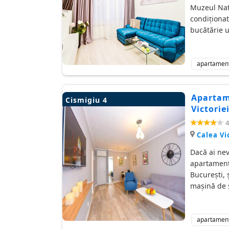
Muzeul Nati
condiționat
bucătărie u
apartamen
Apartam
Cismigiu 4
Victorie
4
Calea Vi
Dacă ai nev
apartament 
Bucureşti, ş
mașină de s
apartamen