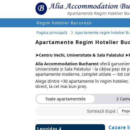
Apartamente Regim Hotelier Bu
Regim hotelier Bucuresti
Pagina principală
Apartamente regim hotelier Bu
Apartamente Regim Hotelier Buc
➤Centru Vechi, Universitate & Sala Palatului ➤
Alia Accommodation Bucharest
oferă garsoniere
Universitate și Sala Palatului - la câțiva pași de 
apartamente moderne, complet utilate — tot conf
Alege dintre +30 apartamente în regim hotelier, în
direct, la cel mai bun preț.
Toate apartamentele
2 Cam
Sortează după :
Popu
Cazare 
Leonidas 4