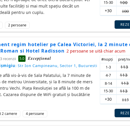
15-30
100
lte facilități si mai mult spațiu decât un
+30
100
ideală pentru un cuplu.
REZ
2 persoane
nt regim hotelier pe Calea Victoriei, la 2 minute 
 Roman si Hotel Radisson
2 persoane se uită chiar acum
Excepţional
5.0
3 recenzii
#nopţi
preţ/
ișmigiu
: Str Ion Campineanu, Sector 1, Bucuresti
113
1-3
113
4-7
e află vis-à-vis de Sala Palatului, la 7 minute de
 de metrou Universitate, și la 8 minute de mers
113
8-14
tru Vechi. Piața Revoluției se află la 100 m de
15-30
113
 Cazarea dispune de WiFi gratuit și bucătărie
+30
113
REZ
t 2 camere
4 persoane