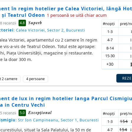
nt în regim hotelier pe Calea Victoriei, lângă Hot
 și Teatrul Odeon
1 persoană se uită chiar acum
Superb
4.8
8 recenzii
#nopţi
preţ/
ctoriei
: Calea Victoriei, Sector 2, Bucuresti
1-3
4-7
alea Victoriei, apartamentul cu 2 camere în regim
te vis-a-vis de Teatrul Odeon. Totul este aproape:
8-14
hi, Piața Universității, magazine și restaurante.
15-30
e la doar 300 m.
+30
REZ
t 2 camere
4 persoane
nt de lux in regim hotelier langa Parcul Cismigiu
a in Centru Vechi
Excepţional
5.0
5 recenzii
#nopţi
preţ/
ișmigiu
: Str Ion Campineanu, Sector 1, Bucuresti
154
1-3
154
4-7
cureștiului, situat la Sala Palatului, la 50 m de