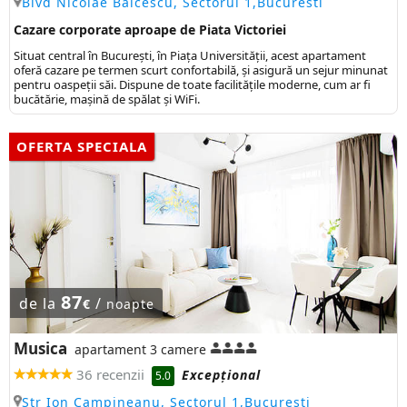
Blvd Nicolae Bălcescu, Sectorul 1,Bucuresti
Cazare corporate aproape de Piata Victoriei
Situat central în București, în Piața Universității, acest apartament
oferă cazare pe termen scurt confortabilă, și asigură un sejur minunat
pentru oaspeții săi. Dispune de toate facilitățile moderne, cum ar fi
bucătărie, mașină de spălat și WiFi.
OFERTA SPECIALA
87
de la
/
€
noapte
Musica
apartament 3 camere
36 recenzii
Excepţional
5.0
Str Ion Campineanu, Sectorul 1,Bucuresti