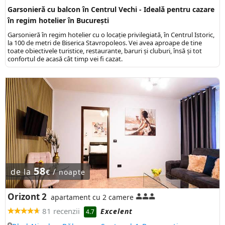
Garsonieră cu balcon în Centrul Vechi - Ideală pentru cazare
în regim hotelier în București
Garsonieră în regim hotelier cu o locație privilegiată, în Centrul Istoric,
la 100 de metri de Biserica Stavropoleos. Vei avea aproape de tine
toate obiectivele turistice, restaurante, baruri și cluburi, însă și tot
confortul de acasă cât timp vei fi cazat.
58
de la
/
€
noapte
Orizont 2
apartament cu 2 camere
81 recenzii
Excelent
4.7