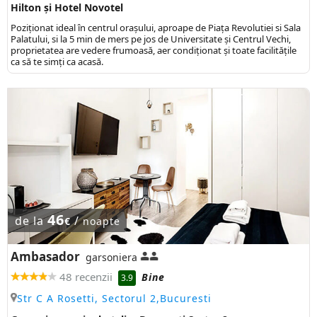
Hilton și Hotel Novotel
Poziţionat ideal în centrul oraşului, aproape de Piaţa Revolutiei si Sala
Palatului, si la 5 min de mers pe jos de Universitate şi Centrul Vechi,
proprietatea are vedere frumoasă, aer condiționat și toate facilitățile
ca să te simți ca acasă.
46
de la
/
€
noapte
Ambasador
garsoniera
48 recenzii
Bine
3.9
Str C A Rosetti, Sectorul 2,Bucuresti