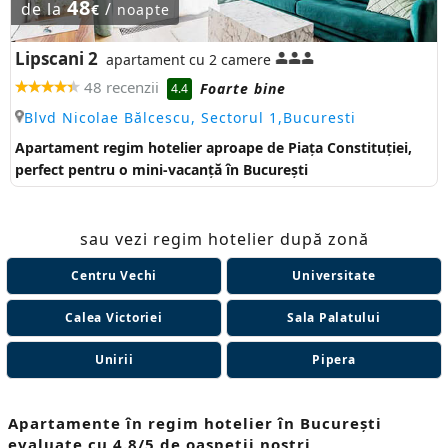
48
de la
/
€
noapte
Lipscani 2
apartament cu 2 camere
48 recenzii
Foarte bine
4.4
Blvd Nicolae Bălcescu, Sectorul 1,Bucuresti
Apartament regim hotelier aproape de Piața Constituției,
perfect pentru o mini-vacanță în București
sau vezi regim hotelier după zonă
Centru Vechi
Universitate
Calea Victoriei
Sala Palatului
Unirii
Pipera
Apartamente în regim hotelier în București
evaluate cu 4.8/5 de oaspeții noștri