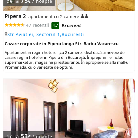
73
de la
/
€
noapte
Pipera 2
apartament cu 2 camere
47 recenzii
Excelent
4.7
Str Aviatiei, Sectorul 1,Bucuresti
Cazare corporate in Pipera langa Str. Barbu Vacarescu
Apartament in regim hotelier ,cu 2 camere, ideal dacă ai nevoie de
cazare regim hotelier în Pipera din București. Împrejurimile includ
supermarketuri, magazine și restaurante. În apropiere se află mall-ul
Promenada, cu o varietate de opțuni.
53
de la
/
€
noapte