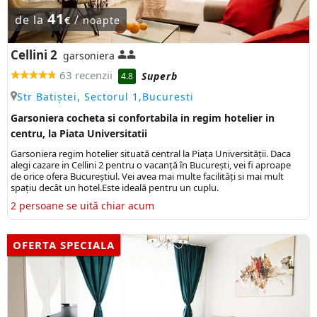
41
de la
/
€
noapte
Cellini 2
garsoniera
63 recenzii
Superb
4.8
Str Batiștei, Sectorul 1,Bucuresti
Garsoniera cocheta si confortabila in regim hotelier in
centru, la Piata Universitatii
Garsoniera regim hotelier situată central la Piața Universității. Daca
alegi cazare in Cellini 2 pentru o vacanță în București, vei fi aproape
de orice ofera Bucureștiul. Vei avea mai multe facilități si mai mult
spațiu decât un hotel.Este ideală pentru un cuplu.
2 persoane se uită chiar acum
OFERTA SPECIALA