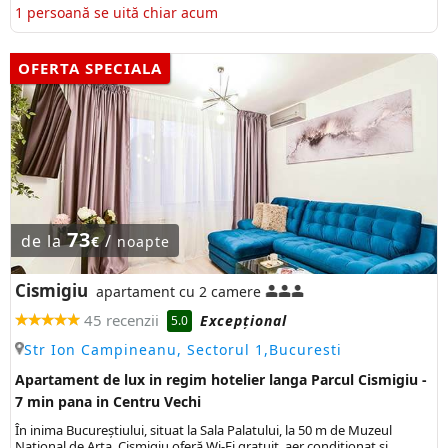
1 persoană se uită chiar acum
OFERTA SPECIALA
73
de la
/
€
noapte
Cismigiu
apartament cu 2 camere
45 recenzii
Excepţional
5.0
Str Ion Campineanu, Sectorul 1,Bucuresti
Apartament de lux in regim hotelier langa Parcul Cismigiu -
7 min pana in Centru Vechi
În inima Bucureștiului, situat la Sala Palatului, la 50 m de Muzeul
National de Arta, Cismigiu oferă Wi-Fi gratuit, aer condiționat și