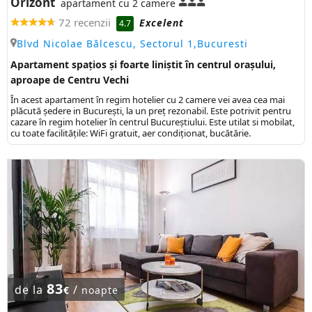
Orizont
apartament cu 2 camere
72 recenzii
Excelent
4.7
Blvd Nicolae Bălcescu, Sectorul 1,Bucuresti
Apartament spațios și foarte liniștit în centrul orașului,
aproape de Centru Vechi
În acest apartament în regim hotelier cu 2 camere vei avea cea mai
plăcută ședere in București, la un preț rezonabil. Este potrivit pentru
cazare în regim hotelier în centrul Bucureștiului. Este utilat si mobilat,
cu toate facilitățile: WiFi gratuit, aer condiționat, bucătărie.
83
de la
/
€
noapte