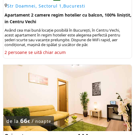
Str Doamnei, Sectorul 1,Bucuresti
Apartament 2 camere regim hotelier cu balcon, 100% liniștit,
in Centru Vechi
Având cea mai bună locaţie posibilă în Bucureşti, în Centru Vechi,
acest apartament în regim hotelier este alegerea perfectă pentru
șederi scurte sau vacanţe prelungite. Dispune de WiFi rapid, aer
condiționat, mașină de spălat și uscător de păr.
2 persoane se uită chiar acum
66
de la
/
€
noapte