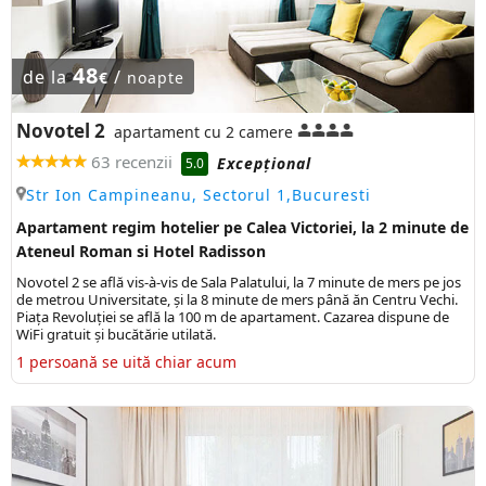
48
de la
/
€
noapte
Novotel 2
apartament cu 2 camere
63 recenzii
Excepţional
5.0
Str Ion Campineanu, Sectorul 1,Bucuresti
Apartament regim hotelier pe Calea Victoriei, la 2 minute de
Ateneul Roman si Hotel Radisson
Novotel 2 se află vis-à-vis de Sala Palatului, la 7 minute de mers pe jos
de metrou Universitate, și la 8 minute de mers până ăn Centru Vechi.
Piața Revoluției se află la 100 m de apartament. Cazarea dispune de
WiFi gratuit și bucătărie utilată.
1 persoană se uită chiar acum