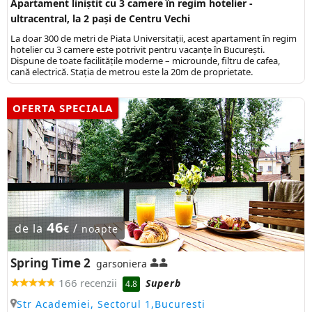
Apartament liniștit cu 3 camere în regim hotelier -
ultracentral, la 2 pași de Centru Vechi
La doar 300 de metri de Piata Universitații, acest apartament în regim
hotelier cu 3 camere este potrivit pentru vacanțe în București.
Dispune de toate facilitățile moderne – microunde, filtru de cafea,
cană electrică. Stația de metrou este la 20m de proprietate.
OFERTA SPECIALA
46
de la
/
€
noapte
Spring Time 2
garsoniera
166 recenzii
Superb
4.8
Str Academiei, Sectorul 1,Bucuresti