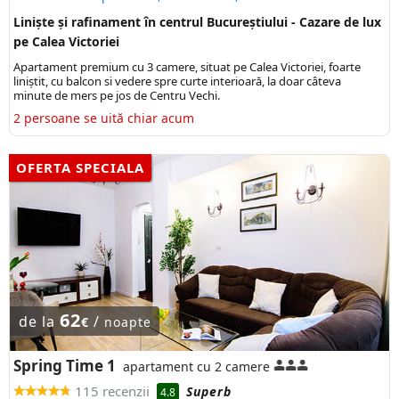
Liniște și rafinament în centrul Bucureștiului - Cazare de lux
pe Calea Victoriei
Apartament premium cu 3 camere, situat pe Calea Victoriei, foarte
liniștit, cu balcon si vedere spre curte interioară, la doar câteva
minute de mers pe jos de Centru Vechi.
2 persoane se uită chiar acum
OFERTA SPECIALA
62
de la
/
€
noapte
Spring Time 1
apartament cu 2 camere
115 recenzii
Superb
4.8