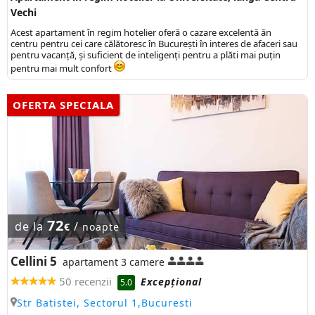
Vechi
Acest apartament în regim hotelier oferă o cazare excelentă ăn
centru pentru cei care călătoresc în București în interes de afaceri sau
pentru vacanță, și suficient de inteligenți pentru a plăti mai puțin
pentru mai mult confort
OFERTA SPECIALA
72
de la
/
€
noapte
Cellini 5
apartament 3 camere
50 recenzii
Excepţional
5.0
Str Batistei, Sectorul 1,Bucuresti