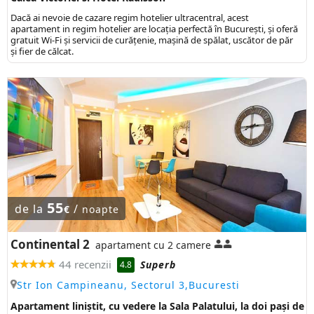
Dacă ai nevoie de cazare regim hotelier ultracentral, acest
apartament in regim hotelier are locaţia perfectă în Bucureşti, şi oferă
gratuit Wi-Fi şi servicii de curăţenie, mașină de spălat, uscător de păr
și fier de călcat.
55
de la
/
€
noapte
Continental 2
apartament cu 2 camere
44 recenzii
Superb
4.8
Str Ion Campineanu, Sectorul 3,Bucuresti
Apartament liniștit, cu vedere la Sala Palatului, la doi pași de