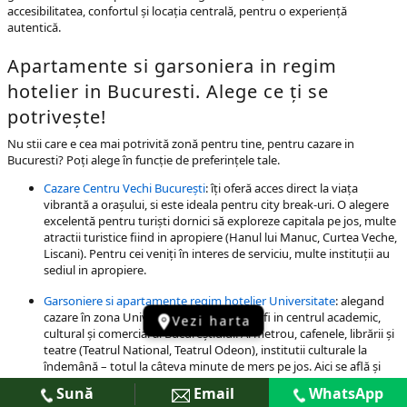
accesibilitatea, confortul și locația centrală, pentru o experiență
autentică.
Apartamente si garsoniera in regim
hotelier in Bucuresti. Alege ce ți se
potrivește!
Nu stii care e cea mai potrivită zonă pentru tine, pentru cazare in
Bucuresti? Poți alege în funcție de preferințele tale.
Cazare Centru Vechi București
: îți oferă acces direct la viața
vibrantă a orașului, si este ideala pentru city break-uri. O alegere
excelentă pentru turiști dornici să exploreze capitala pe jos, multe
atractii turistice fiind in apropiere (Hanul lui Manuc, Curtea Veche,
Liscani). Pentru cei veniți în interes de serviciu, multe instituții au
sediul in apropiere.
Garsoniere si apartamente regim hotelier Universitate
: alegand
cazare în zona Universitate Bucuresti vei fi in centrul academic,
Vezi harta
cultural și comercial al Bucureștiului. Ai metrou, cafenele, librării și
teatre (Teatrul National, Teatrul Odeon), institutii culturale la
îndemână – totul la câteva minute de mers pe jos. Aici se află și
Spitalul Colțea.
Sună
Email
WhatsApp