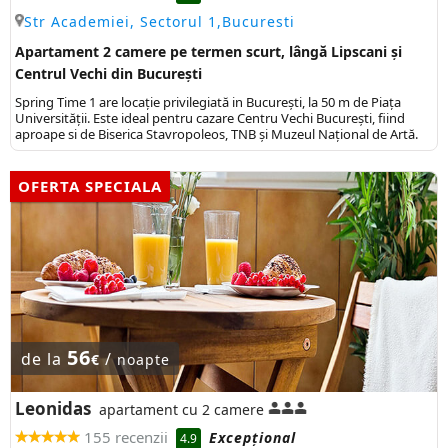
Str Academiei, Sectorul 1,Bucuresti
Apartament 2 camere pe termen scurt, lângă Lipscani și
Centrul Vechi din București
Spring Time 1 are locație privilegiată in București, la 50 m de Piața
Universității. Este ideal pentru cazare Centru Vechi București, fiind
aproape si de Biserica Stavropoleos, TNB și Muzeul Național de Artă.
OFERTA SPECIALA
56
de la
/
€
noapte
Leonidas
apartament cu 2 camere
155 recenzii
Excepţional
4.9