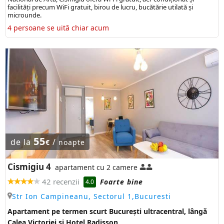
facilități precum WiFi gratuit, birou de lucru, bucătărie utilată și
microunde.
4 persoane se uită chiar acum
55
de la
/
€
noapte
Cismigiu 4
apartament cu 2 camere
42 recenzii
Foarte bine
4.0
Str Ion Campineanu, Sectorul 1,Bucuresti
Apartament pe termen scurt București ultracentral, lângă
Calea Victoriei si Hotel Radisson