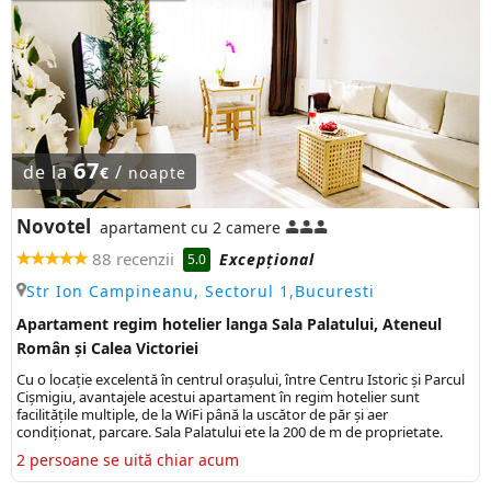
67
de la
/
€
noapte
Novotel
apartament cu 2 camere
88 recenzii
Excepţional
5.0
Str Ion Campineanu, Sectorul 1,Bucuresti
Apartament regim hotelier langa Sala Palatului, Ateneul
Român și Calea Victoriei
Cu o locație excelentă în centrul orașului, între Centru Istoric și Parcul
Cișmigiu, avantajele acestui apartament în regim hotelier sunt
facilitățile multiple, de la WiFi până la uscător de păr și aer
condiționat, parcare. Sala Palatului ete la 200 de m de proprietate.
2 persoane se uită chiar acum