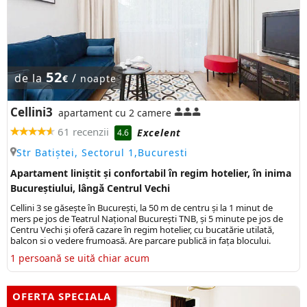
52
de la
/
€
noapte
Cellini3
apartament cu 2 camere
61 recenzii
Excelent
4.6
Str Batiștei, Sectorul 1,Bucuresti
Apartament liniștit și confortabil în regim hotelier, în inima
Bucureștiului, lângă Centrul Vechi
Cellini 3 se găsește în București, la 50 m de centru și la 1 minut de
mers pe jos de Teatrul Național București TNB, și 5 minute pe jos de
Centru Vechi și oferă cazare în regim hotelier, cu bucatărie utilată,
balcon si o vedere frumoasă. Are parcare publică in fața blocului.
1 persoană se uită chiar acum
OFERTA SPECIALA