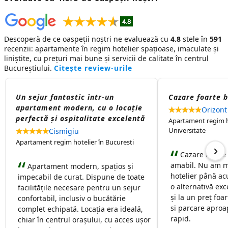
Descoperă de ce oaspeții noștri ne evaluează cu
4.8
stele în
591
recenzii:
apartamente în regim hotelier
spațioase, imaculate și
liniștite, cu prețuri mai bune și servicii de calitate în centrul
Bucureștiului.
Citește review-urile
Un sejur fantastic într-un
Cazare foarte 
apartament modern, cu o locație
Orizont
perfectă și ospitalitate excelentă
Apartament regim ho
Universitate
Cismigiu
Apartament regim hotelier în Bucuresti
›
Cazare foarte
amabil. Nu am m
Apartament modern, spațios și
hotelier până ac
impecabil de curat. Dispune de toate
o alternativă exc
facilitățile necesare pentru un sejur
și la un preț foa
confortabil, inclusiv o bucătărie
si parcare aproap
complet echipată. Locația era ideală,
rapid.
chiar în centrul orașului, cu acces ușor