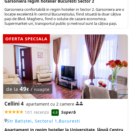
Garsoniera regim hotelier Bucuresti Sector 2
Garsoniera confortabilă in regim hotelier in Sector 2. Garsoniera are o
locație excelentă în centrul Bucureștiului, fiind situată la doar câțiva
pași de Blvd. Magheru, fiind o solutie de cazare economica.
Supermarket-uri, transportul public şi metroul sunt la câţiva paşi.
OFERTA SPECIALA
49
de la
/
€
noapte
Cellini 4
apartament cu 2 camere
101 recenzii
Superb
4.8
Str Batiștei, Sectorul 1,Bucuresti
Apartament in regim hotelier la Universitate, lângă Centru