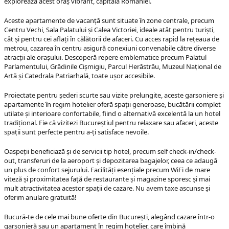
explorează acest oraș vibrant, capitala României.
Aceste apartamente de vacanță sunt situate în zone centrale, precum
Centru Vechi, Sala Palatului și Calea Victoriei, ideale atât pentru turiști,
cât și pentru cei aflați în călătorii de afaceri. Cu acces rapid la rețeaua de
metrou, cazarea în centru asigură conexiuni convenabile către diverse
atracții ale orașului. Descoperă repere emblematice precum Palatul
Parlamentului, Grădinile Cișmigiu, Parcul Herăstrău, Muzeul Național de
Artă și Catedrala Patriarhală, toate ușor accesibile.
Proiectate pentru șederi scurte sau vizite prelungite, aceste garsoniere și
apartamente în regim hotelier oferă spații generoase, bucătării complet
utilate și interioare confortabile, fiind o alternativă excelentă la un hotel
tradițional. Fie că vizitezi Bucureștiul pentru relaxare sau afaceri, aceste
spații sunt perfecte pentru a-ți satisface nevoile.
Oaspeții beneficiază și de servicii tip hotel, precum self check-in/check-
out, transferuri de la aeroport și depozitarea bagajelor, ceea ce adaugă
un plus de confort sejurului. Facilități esențiale precum WiFi de mare
viteză și proximitatea față de restaurante și magazine sporesc și mai
mult atractivitatea acestor spații de cazare. Nu avem taxe ascunse și
oferim anulare gratuită!
Bucură-te de cele mai bune oferte din București, alegând cazare într-o
garsonieră sau un apartament în regim hotelier, care îmbină