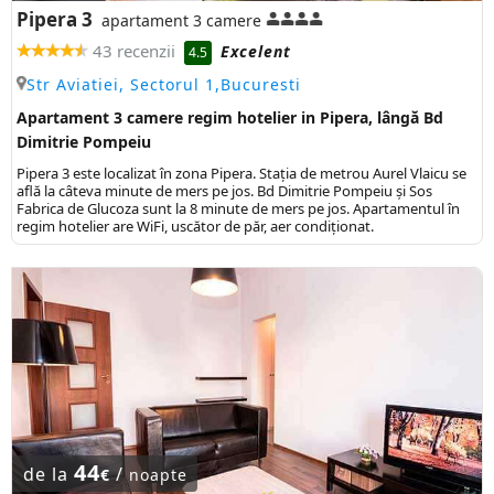
Pipera 3
apartament 3 camere
43 recenzii
Excelent
4.5
Str Aviatiei, Sectorul 1,Bucuresti
Apartament 3 camere regim hotelier in Pipera, lângă Bd
Dimitrie Pompeiu
Pipera 3 este localizat în zona Pipera. Stația de metrou Aurel Vlaicu se
află la câteva minute de mers pe jos. Bd Dimitrie Pompeiu și Sos
Fabrica de Glucoza sunt la 8 minute de mers pe jos. Apartamentul în
regim hotelier are WiFi, uscător de păr, aer condiționat.
44
de la
/
€
noapte