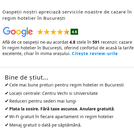
Oaspeții noștri apreciază serviciile noastre de cazare în
regim hotelier în București
Află de ce oaspeții ne-au acordat
4.8
stele în
591
recenzii:
cazare
în regim hotelier în București
, oferind confortul de acasă la tarife
excelente, chiar în inima orașului.
Citește review-urile
Bine de ştiut...
✔
Cele mai bune preturi pentru
regim hotelier in Bucuresti
✔
Locații centrale: Centru Vechi si Universitate
✔
Reduceri pentru sederi mai lungi
✔
Plata la sosire. Fără taxe ascunse. Anulare gratuită
.
✔
Wi-Fi gratuit în fiecare apartament in regim hotelier
✔
Menaj gratuit o dată pe săptămână.