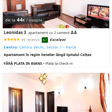
44
de la
/
€
noapte
Leonidas 3
apartament cu 2 camere
49 recenzii
Excelent
4.7
Centru:
Centru Vechi, Sector 1
- hartă
Apartament în regim hotelier lângă Spitalul Colțea
FĂRĂ PLATA IN AVANS
• Plata la check-in