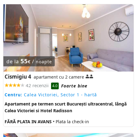
55
de la
/
€
noapte
Cismigiu 4
apartament cu 2 camere
42 recenzii
Foarte bine
4.0
Centru:
Calea Victoriei, Sector 1
- hartă
Apartament pe termen scurt București ultracentral, lângă
Calea Victoriei si Hotel Radisson
FĂRĂ PLATA IN AVANS
• Plata la check-in