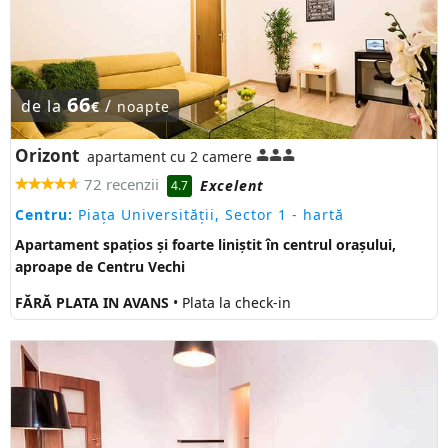
66
de la
/
€
noapte
Orizont
apartament cu 2 camere
72 recenzii
Excelent
4.7
Centru:
Piaţa Universităţii, Sector 1
- hartă
Apartament spațios și foarte liniștit în centrul orașului,
aproape de Centru Vechi
FĂRĂ PLATA IN AVANS
• Plata la check-in