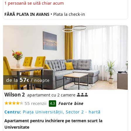
1 persoană se uită chiar acum
FĂRĂ PLATA IN AVANS
• Plata la check-in
57
de la
/
€
noapte
Wilson 2
apartament cu 2 camere
55 recenzii
Foarte bine
4.3
Centru:
Piaţa Universităţii, Sector 2
- hartă
Apartament pentru inchiriere pe termen scurt la
Universitate