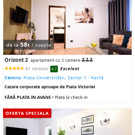
58
de la
/
€
noapte
Orizont 2
apartament cu 2 camere
81 recenzii
Excelent
4.7
Centru:
Piaţa Universităţii, Sector 1
- hartă
Cazare corporate aproape de Piata Victoriei
FĂRĂ PLATA IN AVANS
• Plata la check-in
OFERTA SPECIALA