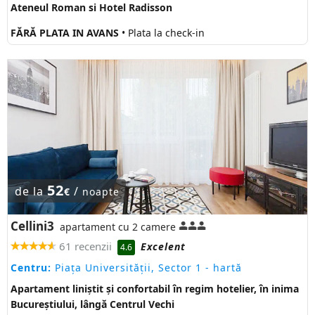
Ateneul Roman si Hotel Radisson
FĂRĂ PLATA IN AVANS
• Plata la check-in
52
de la
/
€
noapte
Cellini3
apartament cu 2 camere
61 recenzii
Excelent
4.6
Centru:
Piaţa Universităţii, Sector 1
- hartă
Apartament liniștit și confortabil în regim hotelier, în inima
Bucureștiului, lângă Centrul Vechi