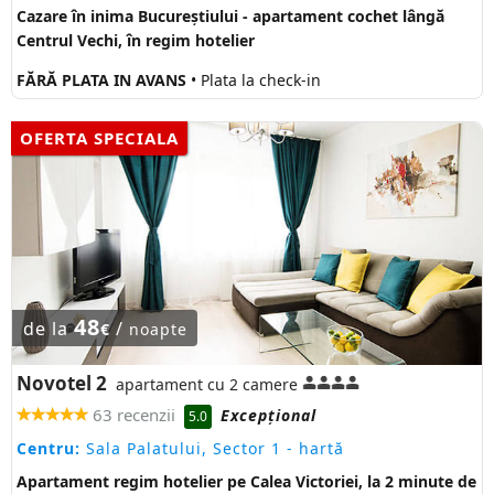
Cazare în inima Bucureștiului - apartament cochet lângă
Centrul Vechi, în regim hotelier
FĂRĂ PLATA IN AVANS
• Plata la check-in
OFERTA SPECIALA
48
de la
/
€
noapte
Novotel 2
apartament cu 2 camere
63 recenzii
Excepţional
5.0
Centru:
Sala Palatului, Sector 1
- hartă
Apartament regim hotelier pe Calea Victoriei, la 2 minute de