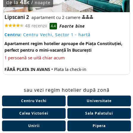
48
de la
/
€
noapte
Lipscani 2
apartament cu 2 camere
48 recenzii
Foarte bine
4.4
Centru:
Centru Vechi, Sector 1
- hartă
Apartament regim hotelier aproape de Piața Constituției,
perfect pentru o mini-vacanță în București
1 persoană se uită chiar acum
FĂRĂ PLATA IN AVANS
• Plata la check-in
sau vezi regim hotelier după zonă
Centru Vechi
Universitate
Calea Victoriei
Sala Palatului
Unirii
Pipera