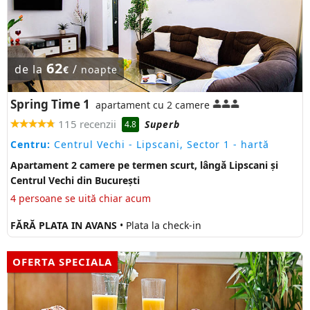
62
de la
/
€
noapte
Spring Time 1
apartament cu 2 camere
115 recenzii
Superb
4.8
Centru:
Centrul Vechi - Lipscani, Sector 1
- hartă
Apartament 2 camere pe termen scurt, lângă Lipscani și
Centrul Vechi din București
4 persoane se uită chiar acum
FĂRĂ PLATA IN AVANS
• Plata la check-in
OFERTA SPECIALA