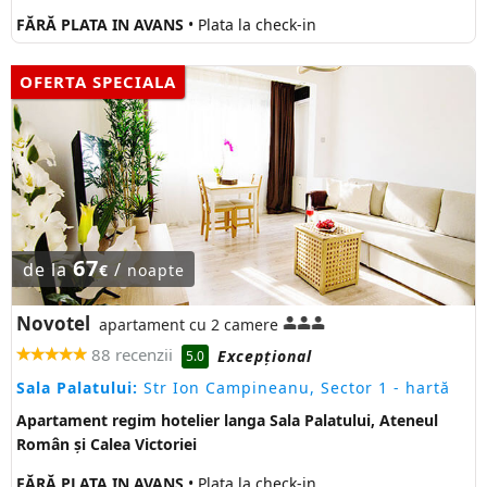
FĂRĂ PLATA IN AVANS
• Plata la check-in
OFERTA SPECIALA
67
de la
/
€
noapte
Novotel
apartament cu 2 camere
88 recenzii
Excepţional
5.0
Sala Palatului:
Str Ion Campineanu, Sector 1
- hartă
Apartament regim hotelier langa Sala Palatului, Ateneul
Român și Calea Victoriei
FĂRĂ PLATA IN AVANS
• Plata la check-in