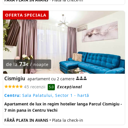
OFERTA SPECIALA
73
de la
/
€
noapte
Cismigiu
apartament cu 2 camere
45 recenzii
Excepţional
5.0
Centru:
Sala Palatului, Sector 1
- hartă
Apartament de lux in regim hotelier langa Parcul Cismigiu -
7 min pana in Centru Vechi
FĂRĂ PLATA IN AVANS
• Plata la check-in