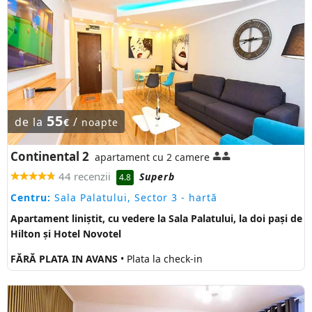
55
de la
/
€
noapte
Continental 2
apartament cu 2 camere
44 recenzii
Superb
4.8
Centru:
Sala Palatului, Sector 3
- hartă
Apartament liniștit, cu vedere la Sala Palatului, la doi pași de
Hilton și Hotel Novotel
FĂRĂ PLATA IN AVANS
• Plata la check-in