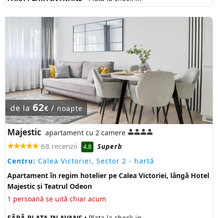
62
de la
/
€
noapte
Majestic
apartament cu 2 camere
68 recenzii
Superb
4.8
Centru:
Calea Victoriei, Sector 2
- hartă
Apartament în regim hotelier pe Calea Victoriei, lângă Hotel
Majestic și Teatrul Odeon
1 persoană se uită chiar acum
FĂRĂ PLATA IN AVANS
• Plata la check-in