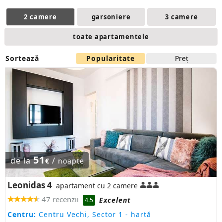
2 camere
garsoniere
3 camere
toate apartamentele
Sortează
Popularitate
Preţ
51
de la
/
€
noapte
Leonidas 4
apartament cu 2 camere
47 recenzii
Excelent
4.5
Centru:
Centru Vechi, Sector 1
- hartă