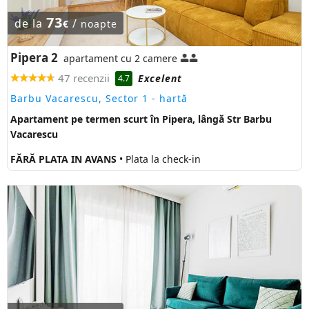
73
de la
/
€
noapte
Pipera 2
apartament cu 2 camere
47 recenzii
Excelent
4.7
Barbu Vacarescu, Sector 1
- hartă
Apartament pe termen scurt în Pipera, lângă Str Barbu
Vacarescu
FĂRĂ PLATA IN AVANS
• Plata la check-in