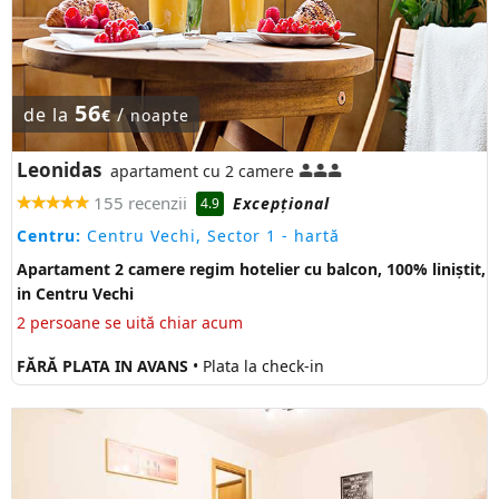
56
de la
/
€
noapte
Leonidas
apartament cu 2 camere
155 recenzii
Excepţional
4.9
Centru:
Centru Vechi, Sector 1
- hartă
Apartament 2 camere regim hotelier cu balcon, 100% liniștit,
in Centru Vechi
2 persoane se uită chiar acum
FĂRĂ PLATA IN AVANS
• Plata la check-in