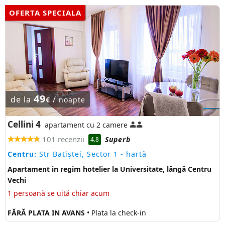
OFERTA SPECIALA
49
de la
/
€
noapte
Cellini 4
apartament cu 2 camere
101 recenzii
Superb
4.8
Centru:
Str Batiștei, Sector 1
- hartă
Apartament in regim hotelier la Universitate, lângă Centru
Vechi
1 persoană se uită chiar acum
FĂRĂ PLATA IN AVANS
• Plata la check-in