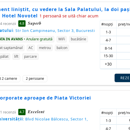
nt liniștit, cu vedere la Sala Palatului, la doi paș
i Hotel Novotel
1 persoană se uită chiar acum
Superb
4.8
4 recenzii
#nopţi
preţ/
latului
: Str Ion Campineanu, Sector 3, Bucuresti
1-3
ATA IN AVANS
• Anulare gratuită
WiFi
bucătărie
4-7
it saptamânal
AC
metrou
balcon
8-14
15-30
pălat
lift
parcare
+30
REZ
t 2 camere
2 persoane
orporate aproape de Piata Victoriei
Excelent
4.7
1 recenzii
#nopţi
preţ/
iversității
: Blvd Nicolae Bălcescu, Sector 1,
1-3
4-7