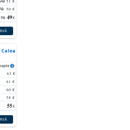
70
51
€
70
50
€
49
70
€
ERVĂ
 Calea
noapte
63
€
61
€
60
€
58
€
55
€
ERVĂ