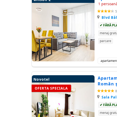
1 persoană
5
Blvd Bă
✔ FĂRĂ PL
menaj gratu
parcare
apartamen
Apartam
Novotel
Român și
OFERTA SPECIALA
8
Sala Pa
✔ FĂRĂ PL
menaj gratu