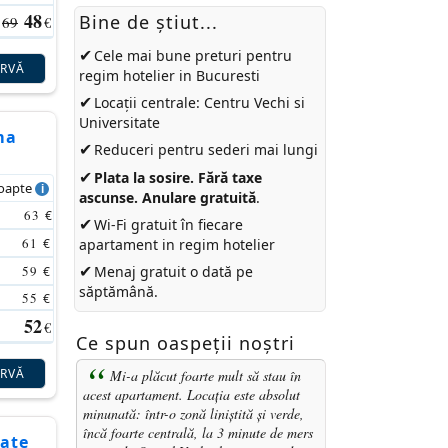
48
Bine de ştiut...
69
€
✔
Cele mai bune preturi pentru
ERVĂ
regim hotelier in Bucuresti
✔
Locații centrale: Centru Vechi si
Universitate
ma
✔
Reduceri pentru sederi mai lungi
✔
Plata la sosire. Fără taxe
noapte
ascunse. Anulare gratuită
.
63
€
✔
Wi-Fi gratuit în fiecare
61
€
apartament in regim hotelier
✔
59
Menaj gratuit o dată pe
€
săptămână.
55
€
52
€
Ce spun oaspeții noștri
ERVĂ
Mi-a plăcut foarte mult să stau în
acest apartament. Locația este absolut
minunată: într-o zonă liniștită și verde,
încă foarte centrală, la 3 minute de mers
tate