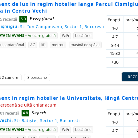
nt de lux in regim hotelier langa Parcul Cismigiu
a in Centru Vechi
Excepţional
5.0
5 recenzii
#nopţi
preţ/
Cișmigiu
: Str Ion Campineanu, Sector 1, Bucuresti
1-3
ATA IN AVANS
• Anulare gratuită
WiFi
bucătărie
4-7
it saptamânal
AC
lift
metrou
mașină de spălat
8-14
15-30
+30
REZ
t 2 camere
3 persoane
nt in regim hotelier la Universitate, lângă Centr
persoană se uită chiar acum
Superb
4.8
01 recenzii
#nopţi
preţ/
Vechi
: Str Batiștei, Sector 1, Bucuresti
1-3
ATA IN AVANS
• Anulare gratuită
WiFi
bucătărie
4-7