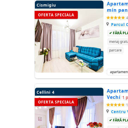
Apartame
Cismigiu
min pan
OFERTA SPECIALA
4
Parcul 
✔ FĂRĂ PL
menaj gratu
parcare
apartamen
Apartame
Cellini 4
Vechi
1 
OFERTA SPECIALA
1
Centru 
✔ FĂRĂ PL