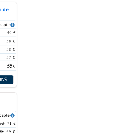
i de
noapte
59
€
58
€
58
€
57
€
55
€
ERVĂ
noapte
93
71
€
93
69
€