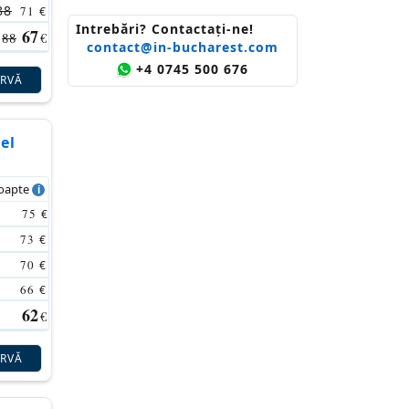
88
71
€
Intrebări? Contactaţi-ne!
67
88
€
contact@in-bucharest.com
+4 0745 500 676
ERVĂ
el
noapte
75
€
73
€
70
€
66
€
62
€
ERVĂ