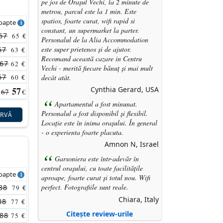
pe jos de Orașul Vechi, la 2 minute de
metrou, parcul este la 1 min. Este
spatios, foarte curat, wifi rapid si
noapte
constant, un supermarket la parter.
67
65
€
Personalul de la Alia Accommodation
este super prietenos și de ajutor.
67
63
€
Recomand această
cazare in Centru
67
62
€
Vechi
- merită fiecare bănuț și mai mult
67
decât atât.
60
€
57
Cynthia Gerard, USA
67
€
Apartamentul a fost minunat.
Personalul a fost disponibil și flexibil.
ERVĂ
Locație este în inima orașului. În general
- o experienta foarte placuta.
Amnon N, Israel
Garsoniera este într-adevăr în
centrul orașului, cu toate facilitățile
noapte
aproape, foarte curat și totul nou. Wifi
perfect. Fotografiile sunt reale.
88
79
€
Chiara, Italy
88
77
€
Citește review-urile
88
75
€