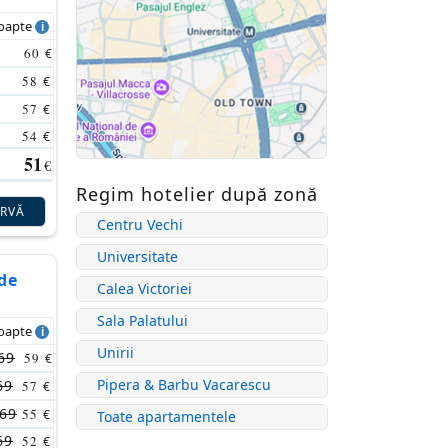
noapte
60
€
58
€
57
€
54
€
51
€
Regim hotelier după zonă
ERVĂ
Centru Vechi
Universitate
de
Calea Victoriei
Sala Palatului
noapte
Unirii
69
59
€
Pipera & Barbu Vacarescu
69
57
€
69
55
€
Toate apartamentele
69
52
€