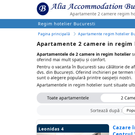
Apartamente 2 camere regim hot
Regim hotelier Bucuresti
Pagina principală
Apartamente regim hotelier Bu
Apartamente 2 camere in regim h
Apartamentele de 2 camere in regim hotelier
su
oferind mai mult spațiu și confort.
Pentru o vacanta în Bucuresti sau călătorie de a
dvs. din București. Oferind inchirieri pe termen
sunt o alegere populară printre oaspeții nostri.
Apartamentele in regim hotelier sunt situate ult
Toate apartamentele
2 Cam
Sortează după :
Popu
Cazare 
Leonidas 4
Centrul 