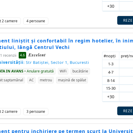
+30
REZ
t 2 camere
4 persoane
nt liniștit și confortabil în regim hotelier, în ini
iului, lângă Centrul Vechi
Excelent
4.6
1 recenzii
#nopţi
preţ/
iversităţii
: Str Batiștei, Sector 1, Bucuresti
1-3
ATA IN AVANS
• Anulare gratuită
WiFi
bucătărie
4-7
it saptamânal
AC
metrou
mașină de spălat
8-14
15-30
+30
REZ
t 2 camere
3 persoane
nt pentru inchiriere pe termen scurt la Universi