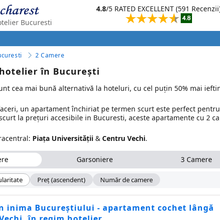
4.8
/5 RATED EXCELLENT (591 Recenzii
elier Bucuresti
curesti
2 Camere
otelier în București
nt cea mai bună alternativă la hoteluri, cu cel puțin 50% mai iefti
faceri, un apartament închiriat pe termen scurt este perfect pentru
 scurt la prețuri accesibile in Bucuresti, aceste apartamente cu 2 
racentral:
Piața Universității
&
Centru Vechi
.
ere
Garsoniere
3 Camere
laritate
Preţ (ascendent)
Număr de camere
în inima Bucureștiului - apartament cochet lângă
Vechi, în regim hotelier