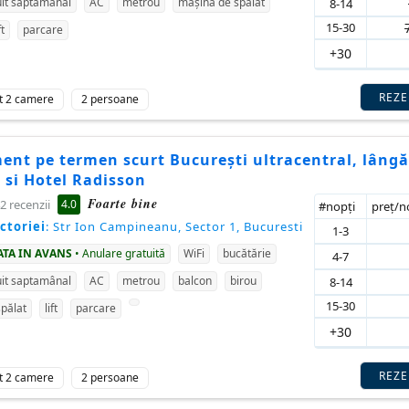
it saptamânal
AC
metrou
mașină de spălat
8-14
15-30
ft
parcare
+30
REZ
t 2 camere
2 persoane
ent pe termen scurt București ultracentral, lângă
i si Hotel Radisson
Foarte bine
4.0
2 recenzii
#nopţi
preţ/
ctoriei
: Str Ion Campineanu, Sector 1, Bucuresti
1-3
ATA IN AVANS
• Anulare gratuită
WiFi
bucătărie
4-7
it saptamânal
AC
metrou
balcon
birou
8-14
15-30
pălat
lift
parcare
+30
REZ
t 2 camere
2 persoane