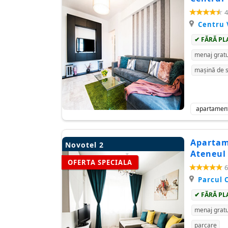
4
Centru 
✔ FĂRĂ PL
menaj gratu
mașină de s
apartamen
Apartame
Novotel 2
Ateneul
OFERTA SPECIALA
6
Parcul 
✔ FĂRĂ PL
menaj gratu
parcare