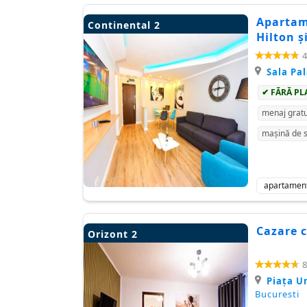
Apartame
Continental 2
Hilton ș
4
Sala Pa
✔ FĂRĂ PL
menaj gratu
mașină de s
apartamen
Cazare c
Orizont 2
8
Piața Un
Bucuresti