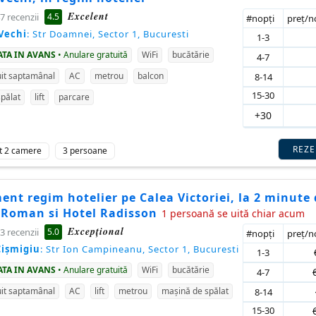
Excelent
4.5
7 recenzii
#nopţi
preţ/
Vechi
: Str Doamnei, Sector 1, Bucuresti
1-3
ATA IN AVANS
• Anulare gratuită
WiFi
bucătărie
4-7
it saptamânal
AC
metrou
balcon
8-14
15-30
pălat
lift
parcare
+30
REZ
t 2 camere
3 persoane
nt regim hotelier pe Calea Victoriei, la 2 minute 
 Roman si Hotel Radisson
1 persoană se uită chiar acum
Excepţional
5.0
3 recenzii
#nopţi
preţ/
Cișmigiu
: Str Ion Campineanu, Sector 1, Bucuresti
1-3
ATA IN AVANS
• Anulare gratuită
WiFi
bucătărie
4-7
it saptamânal
AC
lift
metrou
mașină de spălat
8-14
15-30