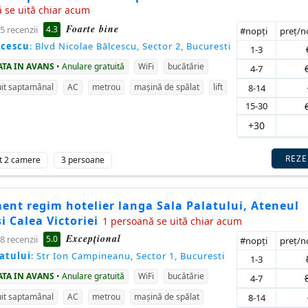
 se uită chiar acum
Foarte bine
4.3
5 recenzii
#nopţi
preţ/
lcescu
: Blvd Nicolae Bălcescu, Sector 2, Bucuresti
1-3
ATA IN AVANS
• Anulare gratuită
WiFi
bucătărie
4-7
it saptamânal
AC
metrou
mașină de spălat
lift
8-14
15-30
+30
REZ
t 2 camere
3 persoane
ent regim hotelier langa Sala Palatului, Ateneul
 Calea Victoriei
1 persoană se uită chiar acum
Excepţional
5.0
8 recenzii
#nopţi
preţ/
latului
: Str Ion Campineanu, Sector 1, Bucuresti
1-3
ATA IN AVANS
• Anulare gratuită
WiFi
bucătărie
4-7
it saptamânal
AC
metrou
mașină de spălat
8-14