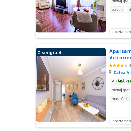
menaj gratu
balcon
li
apartamen
Apartam
Cismigiu 4
Victorie
4
Calea Vi
✔ FĂRĂ PL
menaj gratu
mașină de s
apartamen