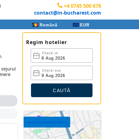
)
+4 0745 500 676
contact@in-bucharest.com
Română
EUR
Regim hotelier
Check-in
n,
 sejurul
Check-out
camere
Harta apartamentelor