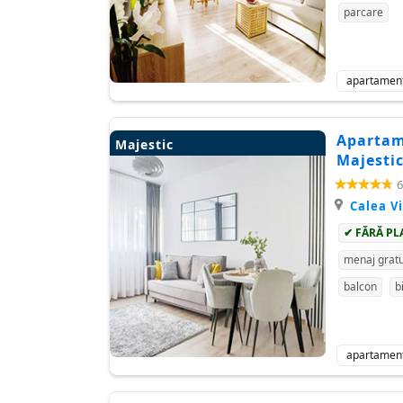
parcare
apartamen
Apartame
Majestic
Majestic
6
Calea Vi
✔ FĂRĂ PL
menaj gratu
balcon
b
apartamen