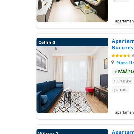
apartamen
Apartame
Cellini3
Bucureșt
6
Piaţa Un
✔ FĂRĂ PL
menaj gratu
parcare
apartamen
Apartame
Wilson 2