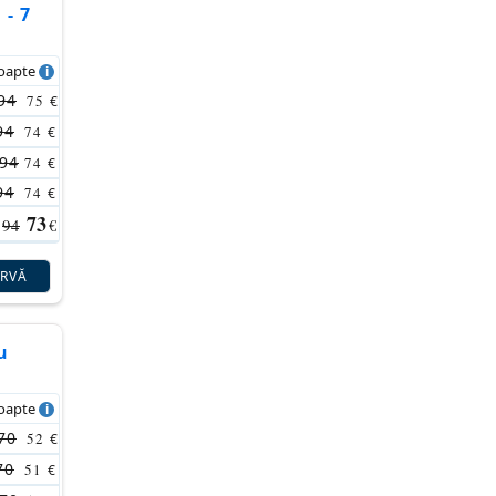
 - 7
noapte
94
75
€
94
74
€
94
74
€
94
74
€
73
94
€
ERVĂ
u
noapte
70
52
€
70
51
€