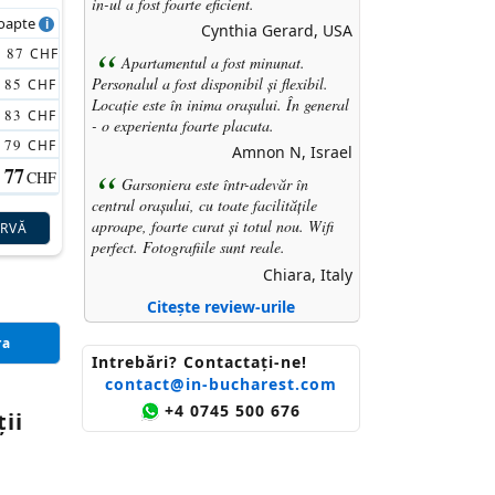
in-ul a fost foarte eficient.
noapte
Cynthia Gerard, USA
87
CHF
Apartamentul a fost minunat.
Personalul a fost disponibil și flexibil.
85
CHF
Locație este în inima orașului. În general
83
CHF
- o experienta foarte placuta.
79
CHF
Amnon N, Israel
77
CHF
Garsoniera este într-adevăr în
centrul orașului, cu toate facilitățile
aproape, foarte curat și totul nou. Wifi
ERVĂ
perfect. Fotografiile sunt reale.
Chiara, Italy
Citește review-urile
ra
Intrebări? Contactaţi-ne!
contact@in-bucharest.com
+4 0745 500 676
ii