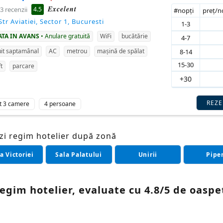
Excelent
4.5
3 recenzii
#nopţi
preţ/
 Str Aviatiei, Sector 1, Bucuresti
1-3
ATA IN AVANS
• Anulare gratuită
WiFi
bucătărie
4-7
it saptamânal
AC
metrou
mașină de spălat
8-14
15-30
ft
parcare
+30
REZ
t 3 camere
4 persoane
zi regim hotelier după zonă
a Victoriei
Sala Palatului
Unirii
Pipe
gim hotelier, evaluate cu 4.8/5 de oaspeț