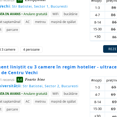
0 recenzii
#nopţi
preţ/
Vechi
: Str Batistei, Sector 1, Bucuresti
86
1-3
ATA IN AVANS
• Anulare gratuită
WiFi
bucătărie
86
4-7
86
it saptamânal
AC
metrou
mașină de spălat
8-14
15-30
86
ft
parcare
+30
86
REZ
t 3 camere
4 persoane
nt liniștit cu 3 camere în regim hotelier - ultrace
i de Centru Vechi
Foarte bine
4.4
1 recenzii
#nopţi
preţ/
iversităţii
: Str Batistei, Sector 2, Bucuresti
69
1-3
ATA IN AVANS
• Anulare gratuită
WiFi
bucătărie
69
4-7
69
it saptamânal
AC
metrou
mașină de spălat
8-14
15-30
69
ft
parcare
+30
69