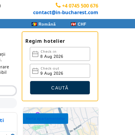
)
+4 0745 500 676
contact@in-bucharest.com
Română
CHF
Regim hotelier
Check-in
ții
.
erare
Check-out
ibil
Harta apartamentelor
ti