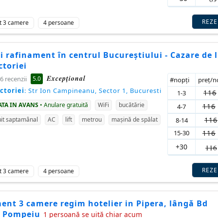
REZ
t 3 camere
4 persoane
și rafinament în centrul Bucureștiului - Cazare de 
ctoriei
Excepţional
5.0
6 recenzii
#nopţi
preţ/
ctoriei
: Str Ion Campineanu, Sector 1, Bucuresti
116
1-3
ATA IN AVANS
• Anulare gratuită
WiFi
bucătărie
116
4-7
116
it saptamânal
AC
lift
metrou
mașină de spălat
8-14
15-30
116
+30
116
REZ
t 3 camere
4 persoane
ent 3 camere regim hotelier in Pipera, lângă Bd
e Pompeiu
1 persoană se uită chiar acum