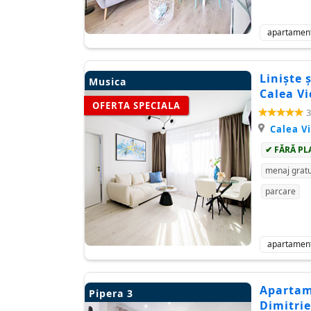
apartamen
Liniște 
Musica
Calea Vi
OFERTA SPECIALA
3
Calea Vi
✔ FĂRĂ PL
menaj gratu
parcare
apartamen
Apartam
Pipera 3
Dimitri