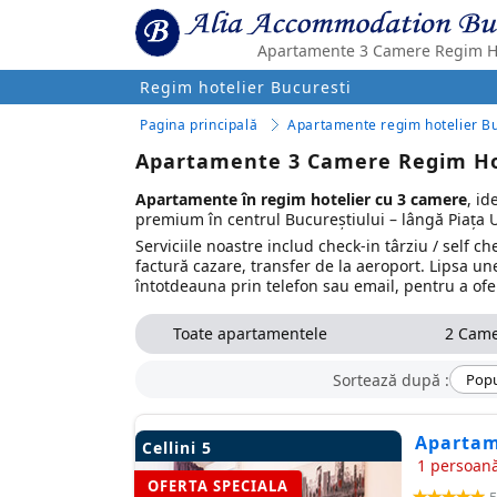
Apartamente 3 Camere Regim Ho
Regim hotelier Bucuresti
Pagina principală
Apartamente regim hotelier Bu
Apartamente 3 Camere Regim Hot
Apartamente în regim hotelier cu 3 camere
, id
premium în centrul Bucureștiului – lângă Piața Uni
Serviciile noastre includ check-in târziu / self 
factură cazare, transfer de la aeroport. Lipsa un
întotdeauna prin telefon sau email, pentru a ofer
Toate apartamentele
2 Cam
Sortează după :
Popu
Apartam
Cellini 5
1 persoană
OFERTA SPECIALA