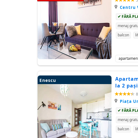
5
Centru 
✔ FĂRĂ PL
menaj gratu
balcon
li
apartamen
Apartame
Enescu
la 2 paș
8
Piaţa Un
✔ FĂRĂ PL
menaj gratu
balcon
li