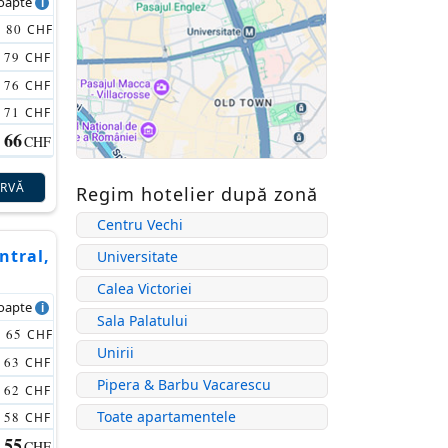
noapte
80
CHF
79
CHF
76
CHF
71
CHF
66
CHF
ERVĂ
Regim hotelier după zonă
Centru Vechi
ntral,
Universitate
Calea Victoriei
noapte
Sala Palatului
65
CHF
Unirii
63
CHF
Pipera & Barbu Vacarescu
62
CHF
Toate apartamentele
58
CHF
55
CHF