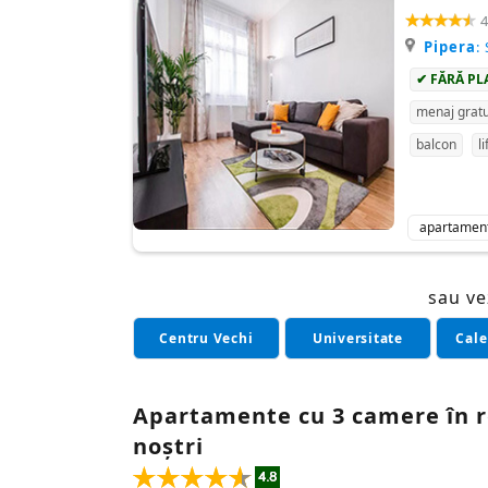
4
Pipera
:
✔ FĂRĂ PL
menaj gratu
balcon
li
apartamen
sau ve
Centru Vechi
Universitate
Cale
Apartamente cu 3 camere în re
noștri