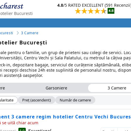
4.8
/5 RATED EXCELLENT (591 Recenzii
telier Bucuresti
curesti
3 Camere
elier București
eale pentru o familie, un grup de prieteni sau colegi de servici. Loca
versității, Centru Vechi și Sala Palatului, cu metroul la câțiva pași
check-in, depozitare bagaje, serviciul de curățenie săptămânală, elib
ei recepții deschise 24h este suplinită de personalul nostru, dispon
i asistență oaspeților.
ere
Garsoniere
3 Camere
laritate
Preţ (ascendent)
Număr de camere
ent 3 camere regim hotelier Centru Vechi Bucures
 se uită chiar acum
Excepţional
5.0