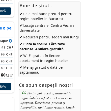
Bine de ştiut...
ERVĂ
✔
Cele mai bune preturi pentru
regim hotelier in Bucuresti
✔
Locații centrale: Centru Vechi si
lux pe
Universitate
✔
Reduceri pentru sederi mai lungi
noapte
✔
Plata la sosire. Fără taxe
98
CHF
ascunse. Anulare gratuită
.
96
CHF
✔
Wi-Fi gratuit în fiecare
apartament in regim hotelier
93
CHF
✔
Menaj gratuit o dată pe
87
CHF
săptămână.
80
CHF
Ce spun oaspeții noștri
ERVĂ
Pentru noi, acest apartament in
regim hotelier a fost exact ceea ce ne
așteptam. Descrierea, precum și
fotografiile, sunt foarte realiste. Check-