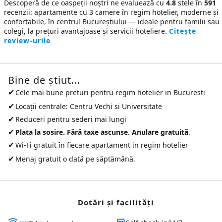
Descoperă de ce oaspeții noștri ne evaluează cu
4.8
stele în
591
recenzii: apartamente cu 3 camere în regim hotelier, moderne și
confortabile, în centrul Bucureștiului — ideale pentru familii sau
colegi, la prețuri avantajoase și servicii hoteliere.
Citește
review-urile
Bine de ştiut...
✔
Cele mai bune preturi pentru
regim hotelier in Bucuresti
✔
Locații centrale: Centru Vechi si Universitate
✔
Reduceri pentru sederi mai lungi
✔
Plata la sosire. Fără taxe ascunse. Anulare gratuită
.
✔
Wi-Fi gratuit în fiecare apartament in regim hotelier
✔
Menaj gratuit o dată pe săptămână.
Dotări și facilităţi