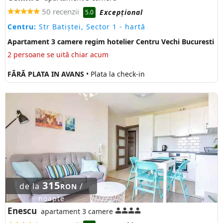
50 recenzii
Excepţional
5.0
Centru:
Str Batiștei, Sector 1
- hartă
Apartament 3 camere regim hotelier Centru Vechi Bucuresti
2 persoane se uită chiar acum
FĂRĂ PLATA IN AVANS
• Plata la check-in
315
de la
/
RON
noapte
Enescu
apartament 3 camere