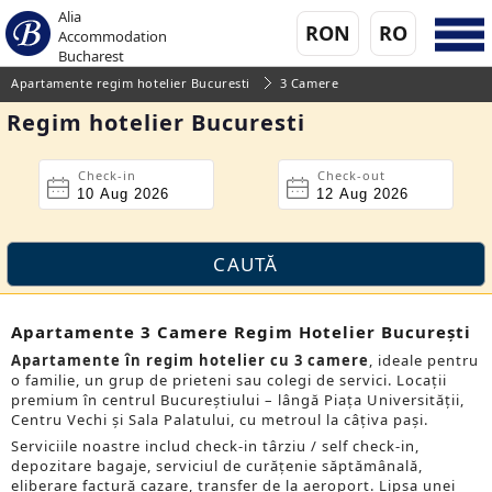
Alia
RON
RO
Accommodation
Bucharest
Apartamente regim hotelier Bucuresti
3 Camere
Regim hotelier Bucuresti
Check-in
Check-out
Apartamente 3 Camere Regim Hotelier București
Apartamente în regim hotelier cu 3 camere
, ideale pentru
o familie, un grup de prieteni sau colegi de servici. Locații
premium în centrul Bucureștiului – lângă Piața Universității,
Centru Vechi și Sala Palatului, cu metroul la câțiva pași.
Serviciile noastre includ check-in târziu / self check-in,
depozitare bagaje, serviciul de curățenie săptămânală,
eliberare factură cazare, transfer de la aeroport. Lipsa unei