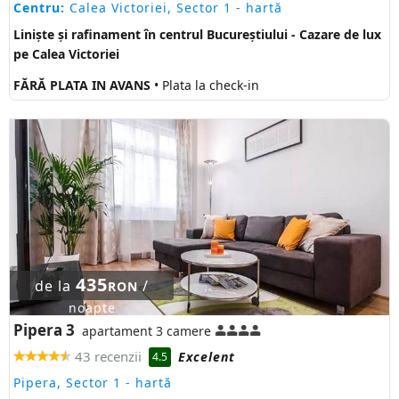
Centru:
Calea Victoriei, Sector 1
- hartă
Liniște și rafinament în centrul Bucureștiului - Cazare de lux
pe Calea Victoriei
FĂRĂ PLATA IN AVANS
• Plata la check-in
435
de la
/
RON
noapte
Pipera 3
apartament 3 camere
43 recenzii
Excelent
4.5
Pipera, Sector 1
- hartă