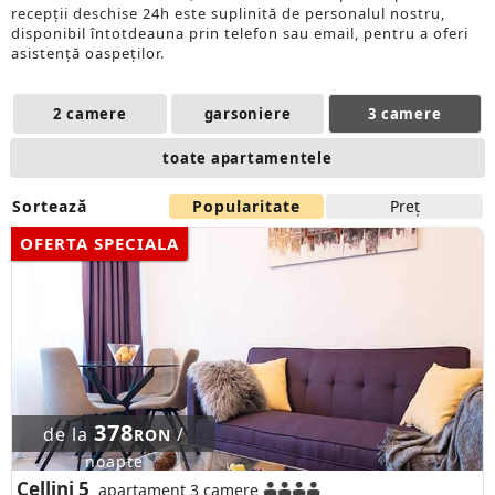
recepții deschise 24h este suplinită de personalul nostru,
disponibil întotdeauna prin telefon sau email, pentru a oferi
asistență oaspeților.
2 camere
garsoniere
3 camere
toate apartamentele
Sortează
Popularitate
Preţ
OFERTA SPECIALA
378
de la
/
RON
noapte
Cellini 5
apartament 3 camere