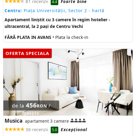
81 recenzii
Foarte bine
4.4
Centru:
Piaţa Universităţii, Sector 2
- hartă
Apartament liniștit cu 3 camere în regim hotelier -
ultracentral, la 2 pași de Centru Vechi
FĂRĂ PLATA IN AVANS
• Plata la check-in
OFERTA SPECIALA
456
de la
/
RON
noapte
Musica
apartament 3 camere
36 recenzii
Excepţional
5.0