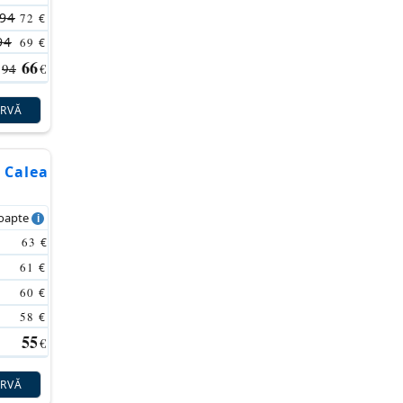
94
72
€
94
69
€
66
94
€
ERVĂ
 Calea
noapte
63
€
61
€
60
€
58
€
55
€
ERVĂ