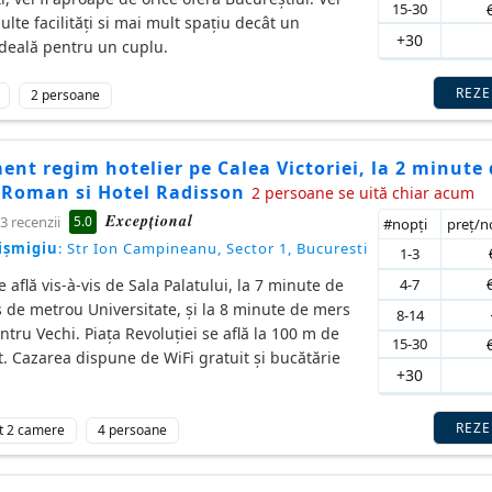
15-30
lte facilități si mai mult spațiu decât un
+30
ideală pentru un cuplu.
REZ
2 persoane
nt regim hotelier pe Calea Victoriei, la 2 minute 
 Roman si Hotel Radisson
2 persoane se uită chiar acum
Excepţional
5.0
3 recenzii
#nopţi
preţ/
ișmigiu
: Str Ion Campineanu, Sector 1, Bucuresti
1-3
4-7
e află vis-à-vis de Sala Palatului, la 7 minute de
 de metrou Universitate, și la 8 minute de mers
8-14
tru Vechi. Piața Revoluției se află la 100 m de
15-30
 Cazarea dispune de WiFi gratuit și bucătărie
+30
REZ
t 2 camere
4 persoane