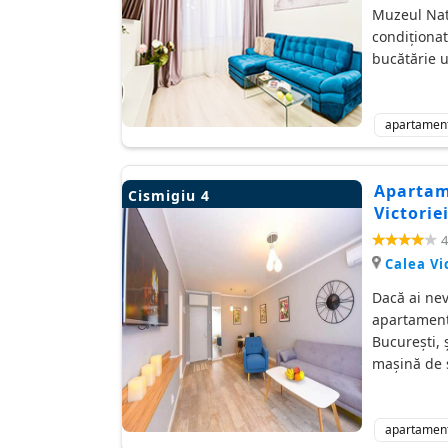
Muzeul Nati
condiționat
bucătărie u
apartamen
Apartam
Cismigiu 4
Victorie
4
Calea Vi
Dacă ai nev
apartament 
Bucureşti, ş
mașină de s
apartamen