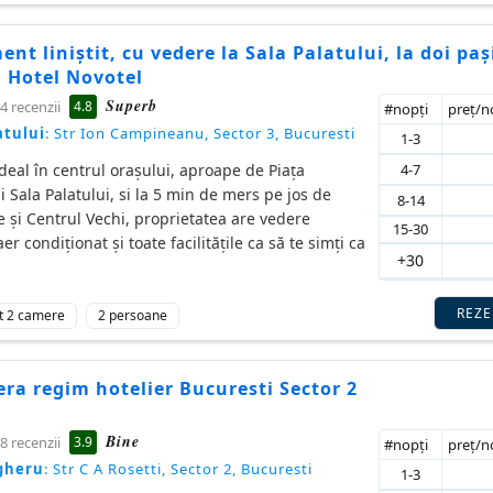
nt liniștit, cu vedere la Sala Palatului, la doi paș
i Hotel Novotel
Superb
4.8
4 recenzii
#nopţi
preţ/
atului
: Str Ion Campineanu, Sector 3, Bucuresti
1-3
4-7
ideal în centrul oraşului, aproape de Piaţa
si Sala Palatului, si la 5 min de mers pe jos de
8-14
e şi Centrul Vechi, proprietatea are vedere
15-30
r condiționat și toate facilitățile ca să te simți ca
+30
REZ
t 2 camere
2 persoane
ra regim hotelier Bucuresti Sector 2
Bine
3.9
8 recenzii
#nopţi
preţ/
gheru
: Str C A Rosetti, Sector 2, Bucuresti
1-3