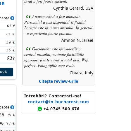
in-ul a fost foarte eficient.
ma
Cynthia Gerard, USA
Apartamentul a fost minunat.
noapte
Personalul a fost disponibil și flexibil.
63
€
Locație este în inima orașului. În general
- o experienta foarte placuta.
61
€
Amnon N, Israel
59
€
Garsoniera este într-adevăr în
55
€
centrul orașului, cu toate facilitățile
52
€
aproape, foarte curat și totul nou. Wifi
perfect. Fotografiile sunt reale.
ERVĂ
Chiara, Italy
Citește review-urile
Intrebări? Contactaţi-ne!
contact@in-bucharest.com
noapte
+4 0745 500 676
88
79
€
88
77
€