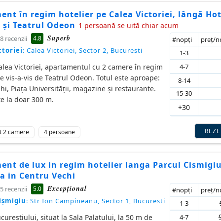
nt în regim hotelier pe Calea Victoriei, lângă Hot
 și Teatrul Odeon
1 persoană se uită chiar acum
Superb
4.8
8 recenzii
#nopţi
preţ/
ctoriei
: Calea Victoriei, Sector 2, Bucuresti
1-3
4-7
alea Victoriei, apartamentul cu 2 camere în regim
te vis-a-vis de Teatrul Odeon. Totul este aproape:
8-14
hi, Piața Universității, magazine și restaurante.
15-30
e la doar 300 m.
+30
REZ
t 2 camere
4 persoane
nt de lux in regim hotelier langa Parcul Cismigiu
a in Centru Vechi
Excepţional
5.0
5 recenzii
#nopţi
preţ/
ișmigiu
: Str Ion Campineanu, Sector 1, Bucuresti
1-3
4-7
cureștiului, situat la Sala Palatului, la 50 m de