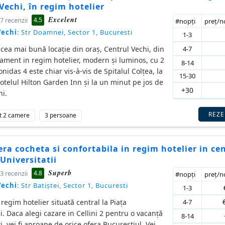
Vechi, în regim hotelier
Excelent
4.5
7 recenzii
#nopţi
preţ/
Vechi
: Str Doamnei, Sector 1, Bucuresti
1-3
4-7
e cea mai bună locație din oraș, Centrul Vechi, din
ament in regim hotelier, modern și luminos, cu 2
8-14
nidas 4 este chiar vis-à-vis de Spitalul Colțea, la
15-30
telul Hilton Garden Inn și la un minut pe jos de
+30
hi.
REZ
t 2 camere
3 persoane
ra cocheta si confortabila in regim hotelier in ce
 Universitatii
Superb
4.8
3 recenzii
#nopţi
preţ/
Vechi
: Str Batiștei, Sector 1, Bucuresti
1-3
4-7
regim hotelier situată central la Piața
ii. Daca alegi cazare in Cellini 2 pentru o vacanță
8-14
i, vei fi aproape de orice ofera Bucureștiul. Vei