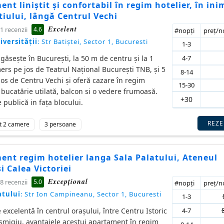
nt liniștit și confortabil în regim hotelier, în ini
iului, lângă Centrul Vechi
Excelent
4.6
1 recenzii
#nopţi
preţ/
iversităţii
: Str Batiștei, Sector 1, Bucuresti
1-3
4-7
e găsește în București, la 50 m de centru și la 1
rs pe jos de Teatrul Național București TNB, și 5
8-14
os de Centru Vechi și oferă cazare în regim
15-30
u bucatărie utilată, balcon si o vedere frumoasă.
+30
 publică in fața blocului.
REZ
t 2 camere
3 persoane
ent regim hotelier langa Sala Palatului, Ateneul
 Calea Victoriei
Excepţional
5.0
8 recenzii
#nopţi
preţ/
atului
: Str Ion Campineanu, Sector 1, Bucuresti
1-3
4-7
e excelentă în centrul orașului, între Centru Istoric
ișmigiu, avantajele acestui apartament în regim