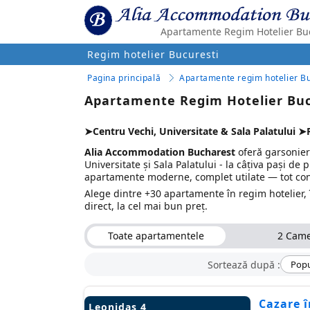
Apartamente Regim Hotelier Bu
Regim hotelier Bucuresti
Pagina principală
Apartamente regim hotelier Bu
Apartamente Regim Hotelier Buc
➤Centru Vechi, Universitate & Sala Palatului ➤
Alia Accommodation Bucharest
oferă garsoniere
Universitate și Sala Palatului - la câțiva pași de 
apartamente moderne, complet utilate — tot conf
Alege dintre +30 apartamente în regim hotelier, în
direct, la cel mai bun preț.
Toate apartamentele
2 Cam
Sortează după :
Popu
Cazare 
Leonidas 4