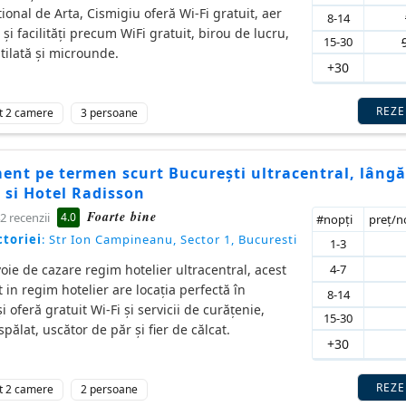
onal de Arta, Cismigiu oferă Wi-Fi gratuit, aer
8-14
 și facilități precum WiFi gratuit, birou de lucru,
15-30
tilată și microunde.
+30
REZ
t 2 camere
3 persoane
ent pe termen scurt București ultracentral, lângă
i si Hotel Radisson
Foarte bine
4.0
2 recenzii
#nopţi
preţ/
ctoriei
: Str Ion Campineanu, Sector 1, Bucuresti
1-3
4-7
oie de cazare regim hotelier ultracentral, acest
in regim hotelier are locaţia perfectă în
8-14
i oferă gratuit Wi-Fi şi servicii de curăţenie,
15-30
pălat, uscător de păr și fier de călcat.
+30
REZ
t 2 camere
2 persoane