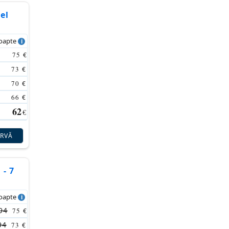
el
noapte
75
€
73
€
70
€
66
€
62
€
ERVĂ
 - 7
noapte
94
75
€
94
73
€