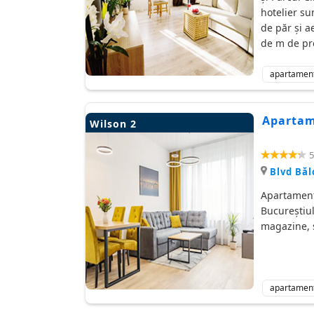
hotelier sun
de păr și a
de m de pr
apartamen
Apartame
Wilson 2
5
Blvd Băl
Apartament 
Bucureștiul
magazine, 
apartamen