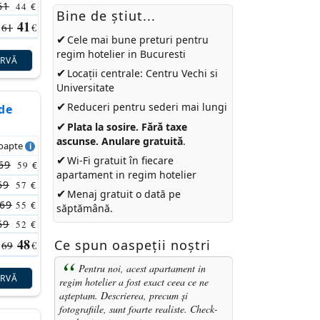
61
44
€
Bine de ştiut...
41
61
€
✔
Cele mai bune preturi pentru
regim hotelier in Bucuresti
ERVĂ
✔
Locații centrale: Centru Vechi si
Universitate
✔
Reduceri pentru sederi mai lungi
de
✔
Plata la sosire. Fără taxe
ascunse. Anulare gratuită
.
noapte
✔
Wi-Fi gratuit în fiecare
69
59
€
apartament in regim hotelier
69
57
€
✔
Menaj gratuit o dată pe
69
55
€
săptămână.
69
52
€
48
Ce spun oaspeții noștri
69
€
Pentru noi, acest apartament in
ERVĂ
regim hotelier a fost exact ceea ce ne
așteptam. Descrierea, precum și
fotografiile, sunt foarte realiste. Check-