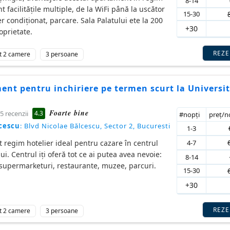
8-14
t facilitățile multiple, de la WiFi până la uscător
15-30
er condiționat, parcare. Sala Palatului ete la 200
+30
oprietate.
REZ
t 2 camere
3 persoane
nt pentru inchiriere pe termen scurt la Universi
Foarte bine
4.3
5 recenzii
#nopţi
preţ/
cescu
: Blvd Nicolae Bălcescu, Sector 2, Bucuresti
1-3
4-7
regim hotelier ideal pentru cazare în centrul
ui. Centrul iți oferă tot ce ai putea avea nevoie:
8-14
supermarketuri, restaurante, muzee, parcuri.
15-30
+30
REZ
t 2 camere
3 persoane