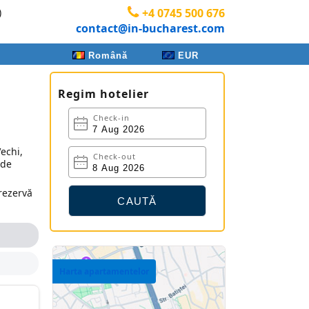
)
+4 0745 500 676
contact@in-bucharest.com
Română
EUR
Regim hotelier
Check-in
echi,
Check-out
 de
 rezervă
Harta apartamentelor