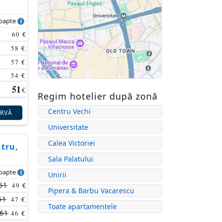
noapte
60
€
58
€
57
€
54
€
51
€
Regim hotelier după zonă
Centru Vechi
ERVĂ
Universitate
Calea Victoriei
ntru,
Sala Palatului
noapte
Unirii
61
49
€
Pipera & Barbu Vacarescu
61
47
€
Toate apartamentele
61
46
€