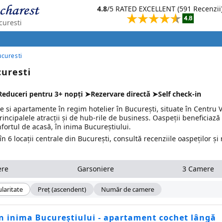
4.8
/5 RATED EXCELLENT (591 Recenzii
curesti
curesti
uresti
Reduceri pentru 3+ nopți ➤Rezervare directă ➤Self check-in
 si apartamente în regim hotelier în București, situate în Centru V
principalele atracții și de hub-rile de business. Oaspeții beneficiază
ortul de acasă, în inima Bucureștiului.
 6 locații centrale din București, consultă recenziile oaspeților și
ere
Garsoniere
3 Camere
laritate
Preţ (ascendent)
Număr de camere
în inima Bucureștiului - apartament cochet lângă