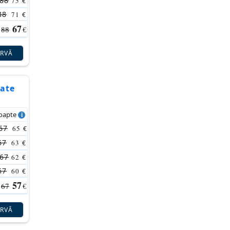
88
75
€
88
71
€
67
88
€
ERVĂ
tate
noapte
67
65
€
67
63
€
67
62
€
67
60
€
57
67
€
ERVĂ