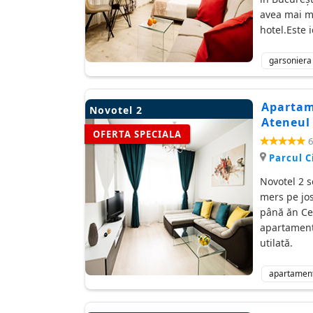
avea mai mu
hotel.Este 
garsoniera
Apartame
Novotel 2
Ateneul
OFERTA SPECIALA
6
Parcul C
Novotel 2 s
mers pe jos
până ăn Cen
apartament.
utilată.
apartamen