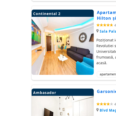
Apartame
Continental 2
Hilton ș
4
Sala Pal
Poziţionat 
Revolutiei 
Universitat
frumoasă, ae
acasă.
apartamen
Garsonie
Ambasador
4
Blvd Ma