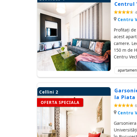
Centrul 
4
Centru 
Profitați d
acest apart
camere. Leo
150 m de Ho
Centru Vec
apartamen
Garsonie
Cellini 2
la Piata
OFERTA SPECIALA
6
Centru 
Garsoniera 
Universităț
în Bucureșt