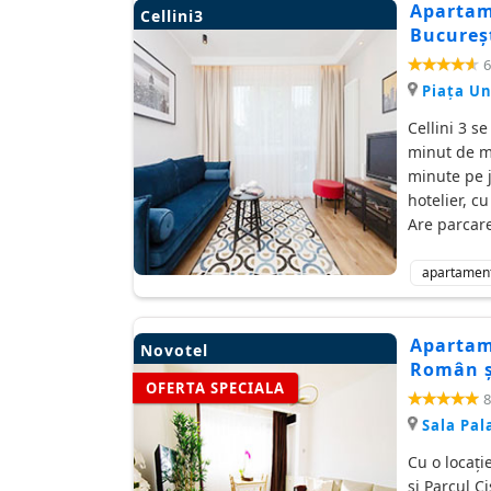
Apartame
Cellini3
Bucureșt
6
Piaţa Un
Cellini 3 s
minut de me
minute pe j
hotelier, c
Are parcare
apartamen
Apartam
Novotel
Român și
OFERTA SPECIALA
8
Sala Pal
Cu o locați
și Parcul C