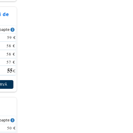
i de
noapte
59
€
58
€
58
€
57
€
55
€
ERVĂ
noapte
50
€