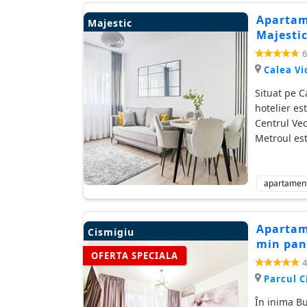
Apartame
Majestic
Majestic
6
Calea Vi
Situat pe C
hotelier es
Centrul Vec
Metroul est
apartamen
Apartame
Cismigiu
min pan
OFERTA SPECIALA
4
Parcul C
În inima Bu