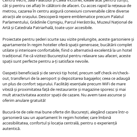
Centru Vechi, Sala Palatului și Calea Victoriei, ideale atât pentru turiști,
cât și pentru cei aflați în călătorii de afaceri. Cu acces rapid la rețeaua de
metrou, cazarea în centru asigură conexiuni convenabile către diverse
atracții ale orașului. Descoperă repere emblematice precum Palatul
Parlamentului, Grădinile Cișmigiu, Parcul Herăstrău, Muzeul Național de
Artă și Catedrala Patriarhală, toate ușor accesibile.
Proiectate pentru șederi scurte sau vizite prelungite, aceste garsoniere și
apartamente în regim hotelier oferă spații generoase, bucătării complet
utilate și interioare confortabile, fiind o alternativă excelentă la un hotel
tradițional. Fie că vizitezi Bucureștiul pentru relaxare sau afaceri, aceste
spații sunt perfecte pentru a-ți satisface nevoile.
Oaspeții beneficiază și de servicii tip hotel, precum self check-in/check-
out, transferuri de la aeroport și depozitarea bagajelor, ceea ce adaugă
un plus de confort sejurului. Facilități esențiale precum WiFi de mare
viteză și proximitatea față de restaurante și magazine sporesc și mai
mult atractivitatea acestor spații de cazare. Nu avem taxe ascunse și
oferim anulare gratuită!
Bucură-te de cele mai bune oferte din București, alegând cazare într-o
garsonieră sau un apartament în regim hotelier, care îmbină
accesibilitatea, confortul și locația centrală, pentru o experiență
autentică.