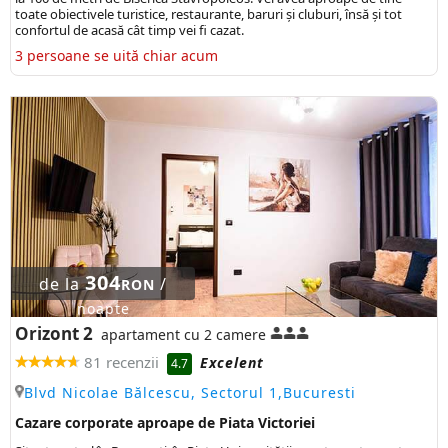
toate obiectivele turistice, restaurante, baruri și cluburi, însă și tot
confortul de acasă cât timp vei fi cazat.
3 persoane se uită chiar acum
304
de la
/
RON
noapte
Orizont 2
apartament cu 2 camere
81 recenzii
Excelent
4.7
Blvd Nicolae Bălcescu, Sectorul 1,Bucuresti
Cazare corporate aproape de Piata Victoriei