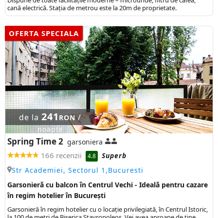
cană electrică. Stația de metrou este la 20m de proprietate.
OFERTA SPECIALA
241
de la
/
RON
noapte
Spring Time 2
garsoniera
166 recenzii
Superb
4.8
Str Academiei, Sectorul 1,Bucuresti
Garsonieră cu balcon în Centrul Vechi - Ideală pentru cazare
în regim hotelier în București
Garsonieră în regim hotelier cu o locație privilegiată, în Centrul Istoric,
la 100 de metri de Biserica Stavropoleos. Vei avea aproape de tine