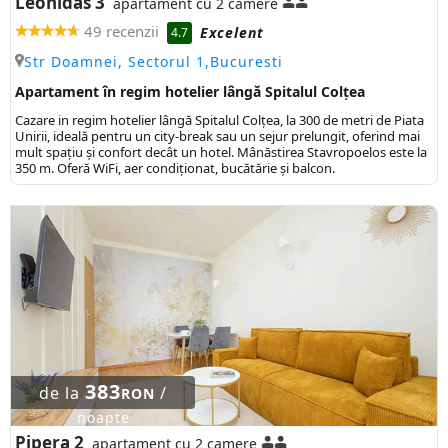
Leonidas 3
apartament cu 2 camere
49 recenzii
Excelent
4.7
Str Doamnei, Sectorul 1,Bucuresti
Apartament în regim hotelier lângă Spitalul Colțea
Cazare in regim hotelier lângă Spitalul Colțea, la 300 de metri de Piata
Unirii, ideală pentru un city-break sau un sejur prelungit, oferind mai
mult spațiu și confort decât un hotel. Mânăstirea Stavropoelos este la
350 m. Oferă WiFi, aer condiționat, bucătărie și balcon.
383
de la
/
RON
noapte
Pipera 2
apartament cu 2 camere