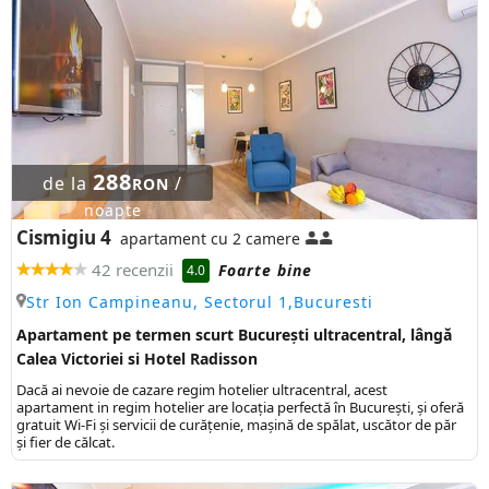
288
de la
/
RON
noapte
Cismigiu 4
apartament cu 2 camere
42 recenzii
Foarte bine
4.0
Str Ion Campineanu, Sectorul 1,Bucuresti
Apartament pe termen scurt București ultracentral, lângă
Calea Victoriei si Hotel Radisson
Dacă ai nevoie de cazare regim hotelier ultracentral, acest
apartament in regim hotelier are locaţia perfectă în Bucureşti, şi oferă
gratuit Wi-Fi şi servicii de curăţenie, mașină de spălat, uscător de păr
și fier de călcat.