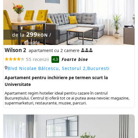
299
de la
/
RON
noapte
Wilson 2
apartament cu 2 camere
55 recenzii
Foarte bine
4.3
Blvd Nicolae Bălcescu, Sectorul 2,Bucuresti
Apartament pentru inchiriere pe termen scurt la
Universitate
Apartament regim hotelier ideal pentru cazare în centrul
Bucureștiului. Centrul iți oferă tot ce ai putea avea nevoie: magazine,
supermarketuri, restaurante, muzee, parcuri.