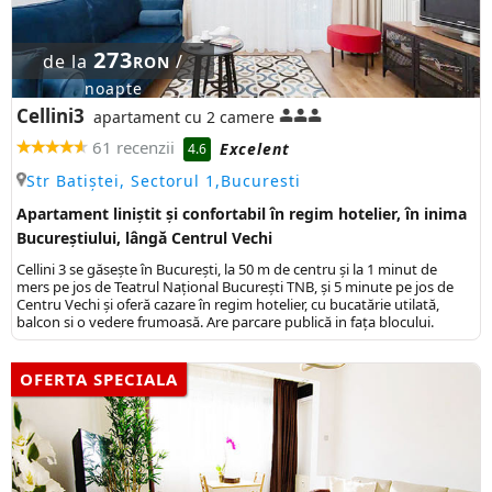
273
de la
/
RON
noapte
Cellini3
apartament cu 2 camere
61 recenzii
Excelent
4.6
Str Batiștei, Sectorul 1,Bucuresti
Apartament liniștit și confortabil în regim hotelier, în inima
Bucureștiului, lângă Centrul Vechi
Cellini 3 se găsește în București, la 50 m de centru și la 1 minut de
mers pe jos de Teatrul Național București TNB, și 5 minute pe jos de
Centru Vechi și oferă cazare în regim hotelier, cu bucatărie utilată,
balcon si o vedere frumoasă. Are parcare publică in fața blocului.
OFERTA SPECIALA