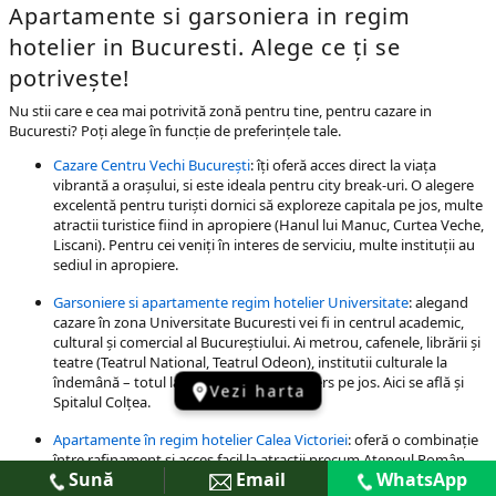
Apartamente si garsoniera in regim
hotelier in Bucuresti. Alege ce ți se
potrivește!
Nu stii care e cea mai potrivită zonă pentru tine, pentru cazare in
Bucuresti? Poți alege în funcție de preferințele tale.
Cazare Centru Vechi București
: îți oferă acces direct la viața
vibrantă a orașului, si este ideala pentru city break-uri. O alegere
excelentă pentru turiști dornici să exploreze capitala pe jos, multe
atractii turistice fiind in apropiere (Hanul lui Manuc, Curtea Veche,
Liscani). Pentru cei veniți în interes de serviciu, multe instituții au
sediul in apropiere.
Garsoniere si apartamente regim hotelier Universitate
: alegand
cazare în zona Universitate Bucuresti vei fi in centrul academic,
cultural și comercial al Bucureștiului. Ai metrou, cafenele, librării și
teatre (Teatrul National, Teatrul Odeon), institutii culturale la
îndemână – totul la câteva minute de mers pe jos. Aici se află și
Vezi harta
Spitalul Colțea.
Apartamente în regim hotelier Calea Victoriei
: oferă o combinație
între rafinament și acces facil la atracții precum Ateneul Român,
Sună
Email
WhatsApp
Muzeul Național de Artă sau Piața Revoluției. Zona este liniștită,