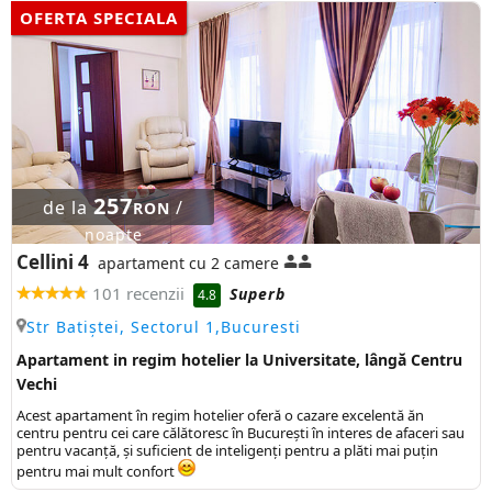
OFERTA SPECIALA
257
de la
/
RON
noapte
Cellini 4
apartament cu 2 camere
101 recenzii
Superb
4.8
Str Batiștei, Sectorul 1,Bucuresti
Apartament in regim hotelier la Universitate, lângă Centru
Vechi
Acest apartament în regim hotelier oferă o cazare excelentă ăn
centru pentru cei care călătoresc în București în interes de afaceri sau
pentru vacanță, și suficient de inteligenți pentru a plăti mai puțin
pentru mai mult confort