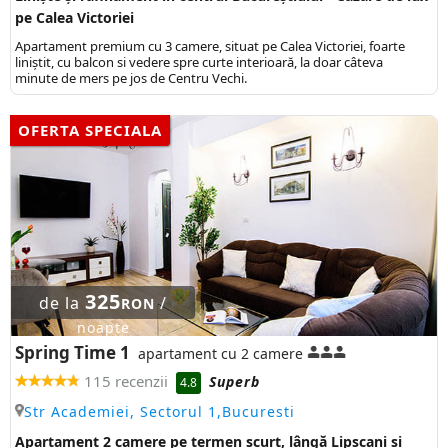
pe Calea Victoriei
Apartament premium cu 3 camere, situat pe Calea Victoriei, foarte
liniștit, cu balcon si vedere spre curte interioară, la doar câteva
minute de mers pe jos de Centru Vechi.
OFERTA SPECIALA
325
de la
/
RON
noapte
Spring Time 1
apartament cu 2 camere
115 recenzii
Superb
4.8
Str Academiei, Sectorul 1,Bucuresti
Apartament 2 camere pe termen scurt, lângă Lipscani și