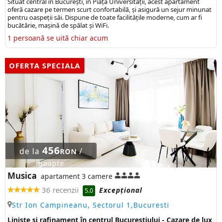
Situat central în București, în Piața Universității, acest apartament
oferă cazare pe termen scurt confortabilă, și asigură un sejur minunat
pentru oaspeții săi. Dispune de toate facilitățile moderne, cum ar fi
bucătărie, mașină de spălat și WiFi.
1 persoană se uită chiar acum
OFERTA SPECIALA
456
de la
/
RON
noapte
Musica
apartament 3 camere
36 recenzii
Excepţional
5.0
Str Ion Campineanu, Sectorul 1,Bucuresti
Liniște și rafinament în centrul Bucureștiului - Cazare de lux