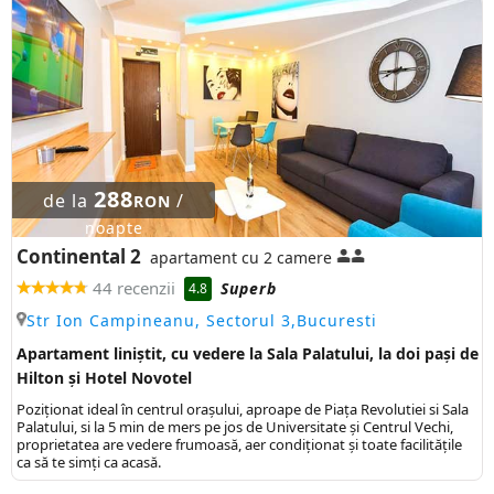
288
de la
/
RON
noapte
Continental 2
apartament cu 2 camere
44 recenzii
Superb
4.8
Str Ion Campineanu, Sectorul 3,Bucuresti
Apartament liniștit, cu vedere la Sala Palatului, la doi pași de
Hilton și Hotel Novotel
Poziţionat ideal în centrul oraşului, aproape de Piaţa Revolutiei si Sala
Palatului, si la 5 min de mers pe jos de Universitate şi Centrul Vechi,
proprietatea are vedere frumoasă, aer condiționat și toate facilitățile
ca să te simți ca acasă.