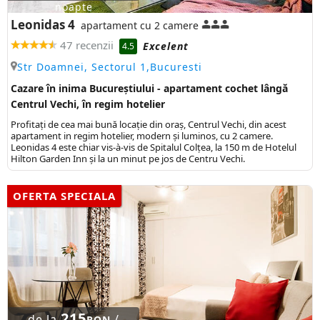
noapte
Leonidas 4
apartament cu 2 camere
47 recenzii
Excelent
4.5
Str Doamnei, Sectorul 1,Bucuresti
Cazare în inima Bucureștiului - apartament cochet lângă
Centrul Vechi, în regim hotelier
Profitați de cea mai bună locație din oraș, Centrul Vechi, din acest
apartament in regim hotelier, modern și luminos, cu 2 camere.
Leonidas 4 este chiar vis-à-vis de Spitalul Colțea, la 150 m de Hotelul
Hilton Garden Inn și la un minut pe jos de Centru Vechi.
OFERTA SPECIALA
215
de la
/
RON