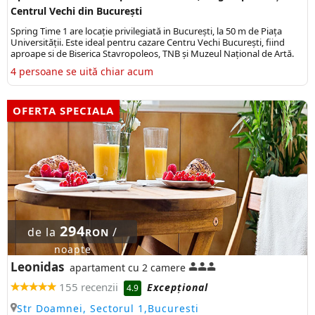
Centrul Vechi din București
Spring Time 1 are locație privilegiată in București, la 50 m de Piața
Universității. Este ideal pentru cazare Centru Vechi București, fiind
aproape si de Biserica Stavropoleos, TNB și Muzeul Național de Artă.
4 persoane se uită chiar acum
OFERTA SPECIALA
294
de la
/
RON
noapte
Leonidas
apartament cu 2 camere
155 recenzii
Excepţional
4.9
Str Doamnei, Sectorul 1,Bucuresti