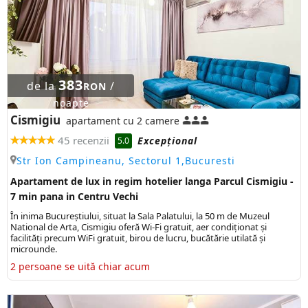
383
de la
/
RON
noapte
Cismigiu
apartament cu 2 camere
45 recenzii
Excepţional
5.0
Str Ion Campineanu, Sectorul 1,Bucuresti
Apartament de lux in regim hotelier langa Parcul Cismigiu -
7 min pana in Centru Vechi
În inima Bucureștiului, situat la Sala Palatului, la 50 m de Muzeul
National de Arta, Cismigiu oferă Wi-Fi gratuit, aer condiționat și
facilități precum WiFi gratuit, birou de lucru, bucătărie utilată și
microunde.
2 persoane se uită chiar acum