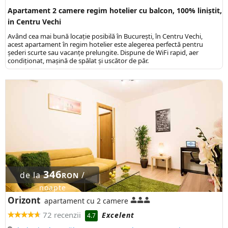
Apartament 2 camere regim hotelier cu balcon, 100% liniștit,
in Centru Vechi
Având cea mai bună locaţie posibilă în Bucureşti, în Centru Vechi,
acest apartament în regim hotelier este alegerea perfectă pentru
șederi scurte sau vacanţe prelungite. Dispune de WiFi rapid, aer
condiționat, mașină de spălat și uscător de păr.
346
de la
/
RON
noapte
Orizont
apartament cu 2 camere
72 recenzii
Excelent
4.7