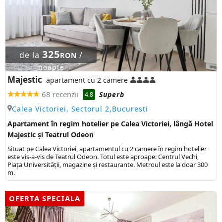
325
de la
/
RON
noapte
Majestic
apartament cu 2 camere
68 recenzii
Superb
4.8
Calea Victoriei, Sectorul 2,Bucuresti
Apartament în regim hotelier pe Calea Victoriei, lângă Hotel
Majestic și Teatrul Odeon
Situat pe Calea Victoriei, apartamentul cu 2 camere în regim hotelier
este vis-a-vis de Teatrul Odeon. Totul este aproape: Centrul Vechi,
Piața Universității, magazine și restaurante. Metroul este la doar 300
m.
OFERTA SPECIALA