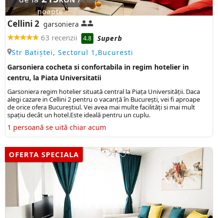
noapte
Cellini 2
garsoniera
63 recenzii
Superb
4.8
Str Batiștei, Sectorul 1,Bucuresti
Garsoniera cocheta si confortabila in regim hotelier in
centru, la Piata Universitatii
Garsoniera regim hotelier situată central la Piața Universității. Daca
alegi cazare in Cellini 2 pentru o vacanță în București, vei fi aproape
de orice ofera Bucureștiul. Vei avea mai multe facilități si mai mult
spațiu decât un hotel.Este ideală pentru un cuplu.
1 persoană se uită chiar acum
OFERTA SPECIALA