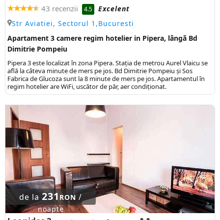
43 recenzii
Excelent
4.5
Str Aviatiei, Sectorul 1,Bucuresti
Apartament 3 camere regim hotelier in Pipera, lângă Bd
Dimitrie Pompeiu
Pipera 3 este localizat în zona Pipera. Stația de metrou Aurel Vlaicu se
află la câteva minute de mers pe jos. Bd Dimitrie Pompeiu și Sos
Fabrica de Glucoza sunt la 8 minute de mers pe jos. Apartamentul în
regim hotelier are WiFi, uscător de păr, aer condiționat.
231
de la
/
RON
noapte