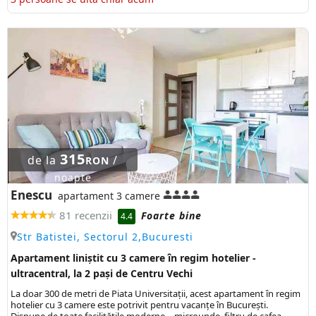
315
de la
/
RON
noapte
Enescu
apartament 3 camere
81 recenzii
Foarte bine
4.4
Str Batistei, Sectorul 2,Bucuresti
Apartament liniștit cu 3 camere în regim hotelier -
ultracentral, la 2 pași de Centru Vechi
La doar 300 de metri de Piata Universitații, acest apartament în regim
hotelier cu 3 camere este potrivit pentru vacanțe în București.
Dispune de toate facilitățile moderne – microunde, filtru de cafea,