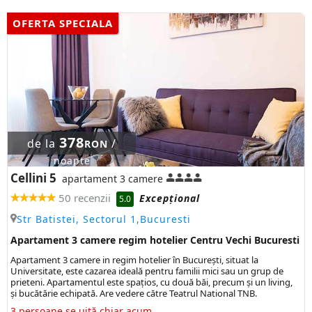
OFERTA SPECIALA
378
de la
/
RON
noapte
Cellini 5
apartament 3 camere
50 recenzii
Excepţional
5.0
Str Batistei, Sectorul 1,Bucuresti
Apartament 3 camere regim hotelier Centru Vechi Bucuresti
Apartament 3 camere in regim hotelier în București, situat la
Universitate, este cazarea ideală pentru familii mici sau un grup de
prieteni. Apartamentul este spațios, cu două băi, precum și un living,
și bucătărie echipată. Are vedere către Teatrul National TNB.
3 persoane se uită chiar acum