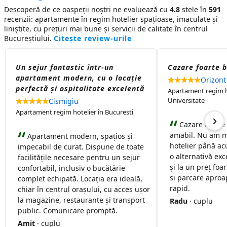
Descoperă de ce oaspeții noștri ne evaluează cu
4.8
stele în
591
recenzii:
apartamente în regim hotelier
spațioase, imaculate și
liniștite, cu prețuri mai bune și servicii de calitate în centrul
Bucureștiului.
Citește review-urile
Un sejur fantastic într-un
Cazare foarte 
apartament modern, cu o locație
Orizont
perfectă și ospitalitate excelentă
Apartament regim ho
Universitate
Cismigiu
Apartament regim hotelier în Bucuresti
›
Cazare foarte
amabil. Nu am m
Apartament modern, spațios și
hotelier până ac
impecabil de curat. Dispune de toate
o alternativă exc
facilitățile necesare pentru un sejur
și la un preț foa
confortabil, inclusiv o bucătărie
si parcare aproap
complet echipată. Locația era ideală,
rapid.
chiar în centrul orașului, cu acces ușor
la magazine, restaurante și transport
Radu
· cuplu
public. Comunicare promptă.
Amit
· cuplu