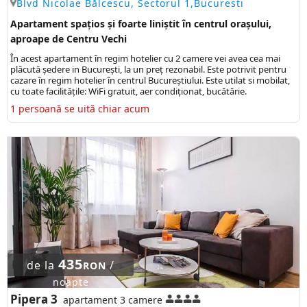
Blvd Nicolae Bălcescu, Sectorul 1,Bucuresti
Apartament spațios și foarte liniștit în centrul orașului,
aproape de Centru Vechi
În acest apartament în regim hotelier cu 2 camere vei avea cea mai
plăcută ședere in București, la un preț rezonabil. Este potrivit pentru
cazare în regim hotelier în centrul Bucureștiului. Este utilat si mobilat,
cu toate facilitățile: WiFi gratuit, aer condiționat, bucătărie.
1 persoană se uită chiar acum
435
de la
/
RON
noapte
Pipera 3
apartament 3 camere