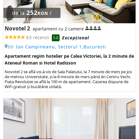
252
de la
/
RON
noapte
Novotel 2
apartament cu 2 camere
63 recenzii
Excepţional
5.0
Str Ion Campineanu, Sectorul 1,Bucuresti
Apartament regim hotelier pe Calea Victoriei, la 2 minute de
Ateneul Roman si Hotel Radisson
Novotel 2 se află vis-à-vis de Sala Palatului, la 7 minute de mers pe jos
de metrou Universitate, și la 8 minute de mers până ăn Centru Vechi.
Piața Revoluției se află la 100 m de apartament. Cazarea dispune de
WiFi gratuit și bucătărie utilată.