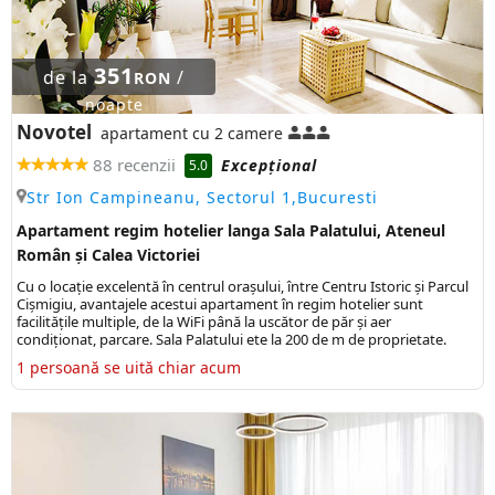
351
de la
/
RON
noapte
Novotel
apartament cu 2 camere
88 recenzii
Excepţional
5.0
Str Ion Campineanu, Sectorul 1,Bucuresti
Apartament regim hotelier langa Sala Palatului, Ateneul
Român și Calea Victoriei
Cu o locație excelentă în centrul orașului, între Centru Istoric și Parcul
Cișmigiu, avantajele acestui apartament în regim hotelier sunt
facilitățile multiple, de la WiFi până la uscător de păr și aer
condiționat, parcare. Sala Palatului ete la 200 de m de proprietate.
1 persoană se uită chiar acum