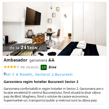
241
de la
/
RON
noapte
Ambasador
garsoniera
48 recenzii
Bine
3.9
Str C A Rosetti, Sectorul 2,Bucuresti
Garsoniera regim hotelier Bucuresti Sector 2
Garsoniera confortabilă in regim hotelier in Sector 2. Garsoniera are o
locație excelentă în centrul Bucureștiului, fiind situată la doar câțiva
pași de Blvd. Magheru, fiind o solutie de cazare economica.
Supermarket-uri, transportul public şi metroul sunt la câţiva paşi.