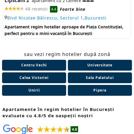
Lipscani 2
apartament cu 2 camere
48 recenzii
Foarte bine
4.4
Blvd Nicolae Bălcescu, Sectorul 1,Bucuresti
Apartament regim hotelier aproape de Piața Constituției,
perfect pentru o mini-vacanță în București
sau vezi regim hotelier după zonă
Centru Vechi
Universitate
Calea Victoriei
Sala Palatului
Unirii
Pipera
Apartamente în regim hotelier în București
evaluate cu 4.8/5 de oaspeții noștri