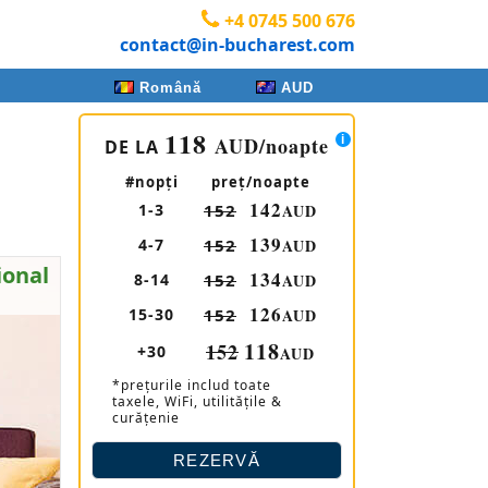
+4 0745 500 676
contact@in-bucharest.com
Română
AUD
118
AUD
/noapte
DE LA
#nopţi
preţ/noapte
142
1-3
152
AUD
139
4-7
152
AUD
ional
134
8-14
152
AUD
126
15-30
152
AUD
118
152
+30
AUD
*prețurile includ toate
taxele, WiFi, utilitățile &
curățenie