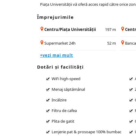
Piața Universității vă oferă acces rapid către orice zo
Împrejurimile
Centru/Piața Universității
197 m
Centr
Supermarket 24h
52 m
Banc
+vezi mai mult
Dotări și facilităţi
WiFi high-speed
Menaj săptămânal
Incălzire
Filtru de cafea
Plita de gatit
Lenjerie pat & prosoape 100% bumbac