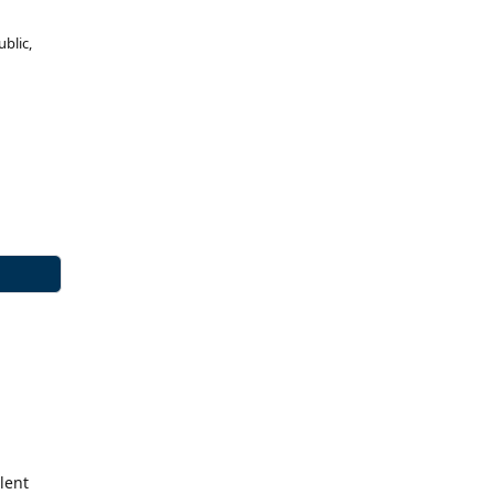
ublic,
lent