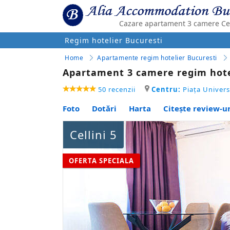
Cazare apartament 3 camere Ce
Regim hotelier Bucuresti
Home
Apartamente regim hotelier Bucuresti
Apartament 3 camere regim hote
50 recenzii
Centru:
Piaţa Universi
Foto
Dotări
Harta
Citește review-ur
Cellini 5
OFERTA SPECIALA