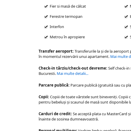
Fier si masă de călcat
Ferestre termopan
Interfon
Metrou în apropiere
Transfer aeroport:
Transferurile la şi de la aeroport
în momentul rezervării unui apartament.
Mai multe det
Check-in târziu/check-out devreme:
Self check-in
Bucuresti
.
Mai multe detalii...
Parcare publică:
Parcare publică (gratuită sau cu pla
Copii:
Copiii de toate vârstele sunt bineveniți. Copiii 
pentru bebeluși și scaunul de masă sunt disponibile la
Carduri de credit:
Se acceptă plata cu MasterCard și 
înainte de sosirea dumneavoastră.
Personal multilingv:
Vorbim limba: engleză, franceză