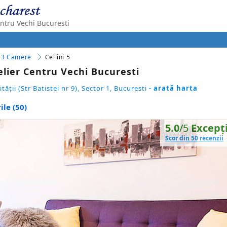
ntru Vechi Bucuresti
3 Camere
Cellini 5
lier Centru Vechi Bucuresti
tăţii (Str Batistei nr 9), Sector 1, Bucuresti
- arată harta
ile (50)
5.0
/5
Excepţ
Scor din 50 recenzii