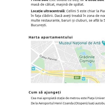
masă de călcat, mașină de spălat.
Locație ultracentrală
: Cellini 5 este chiar la P
în fața clădirii. Dacă aveți treabă în zona de no
multe restaurante, baruri și cluburi, se află l
București.
Harta apartamentului
Cum să ajungeți
Cea mai apropiată stație de metrou este Piața Universi
De la Aeroportul Henri Coanda (Otopeni) luați autobuz