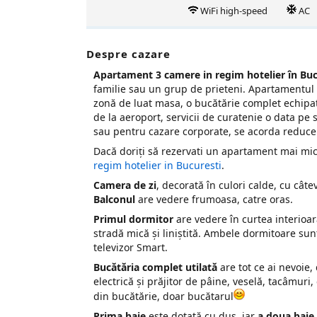
WiFi high-speed
AC
Despre cazare
Apartament 3 camere in regim hotelier în Buc
familie sau un grup de prieteni. Apartamentul 
zonă de luat masa, o bucătărie complet echipat
de la aeroport, servicii de curatenie o data pe
sau pentru cazare corporate, se acorda reduceri
Dacă doriți să rezervati un apartament mai mic,
regim hotelier in Bucuresti
.
Camera de zi
, decorată în culori calde, cu câte
Balconul
are vedere frumoasa, catre oras.
Primul dormitor
are vedere în curtea interioar
stradă mică și liniștită. Ambele dormitoare sun
televizor Smart.
Bucătăria complet utilată
are tot ce ai nevoie,
electrică și prăjitor de pâine, veselă, tacâmuri,
din bucătărie, doar bucătarul
Prima baie
este dotată cu duș, iar
a doua baie