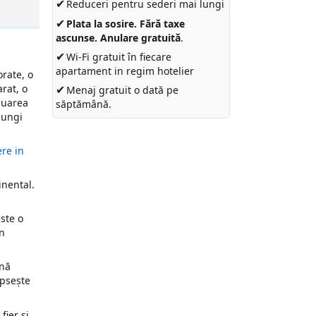
✔
Reduceri pentru sederi mai lungi
✔
Plata la sosire. Fără taxe
ascunse. Anulare gratuită
.
✔
Wi-Fi gratuit în fiecare
apartament in regim hotelier
orate, o
rat, o
✔
Menaj gratuit o dată pe
luarea
săptămână.
lungi
re in
inental.
este o
un
ană
ipsește
fier și