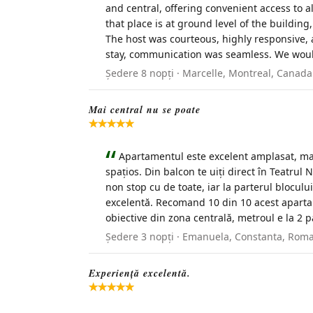
and central, offering convenient access to 
that place is at ground level of the buildin
The host was courteous, highly responsive, 
stay, communication was seamless. We woul
Ședere 8 nopți · Marcelle, Montreal, Canad
Mai central nu se poate
Apartamentul este excelent amplasat, mai 
spațios. Din balcon te uiți direct în Teatrul
non stop cu de toate, iar la parterul blocul
excelentă. Recomand 10 din 10 acest aparta
obiective din zona centrală, metroul e la 2 p
Ședere 3 nopți · Emanuela, Constanta, Rom
Experiență excelentă.