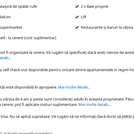
Mașină de spălat rufe
2 x Baie proprie
Balcon
Lift
Supermarket
Restaurante și baruri la câțiva
Seif - la cerere (cost suplimentar)
 pot fi organizate la cerere. Vă rugăm să specificaţi dacă aveţi nevoie de acest
alii...
 și self check-out disponibile pentru oricare dintre
apartamentele in regim ho
tă) este disponibilă în apropiere.
Mai multe detalii...
cu vârsta de 4 ani și peste sunt considerați adulți în această proprietate. Pătu
 cerere; pot fi aplicate costuri suplimentare.
Mai multe detalii...
Visa. Nu se aplică suprataxe. Vă rugăm să ne informați dacă doriți să plătiți 
, italiană, spaniolă şi română.