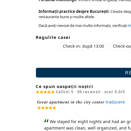
Informații practice despre București:
Citește des
restaurante bune și multe altele.
Dacă aveți nevoie de mai multe informații, verificați
î
Regulile casei
Check-in: după 13:00
Check-out
Ce spun oaspeții noștri
Cellini 5 ·
50
recenzii · scor
5.0
/5
Great apartment in the city center
traducere
We stayed for eight nights and had an g
apartment was clean, well organized, and ful