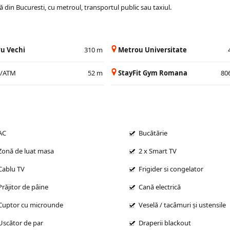
nă din Bucuresti, cu metroul, transportul public sau taxiul.
u Vechi
310 m
Metrou Universitate
a/ATM
52 m
StayFit Gym Romana
80
AC
Bucătărie
Zonă de luat masa
2 x Smart TV
Cablu TV
Frigider si congelator
Prăjitor de pâine
Cană electrică
Cuptor cu microunde
Veselă / tacâmuri și ustensile
Uscător de par
Draperii blackout