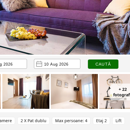
+ 22
fotograf
camere
2 X Pat dublu
Max persoane: 4
Etaj 2
Lift