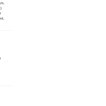
us,
)
r
nt.
n