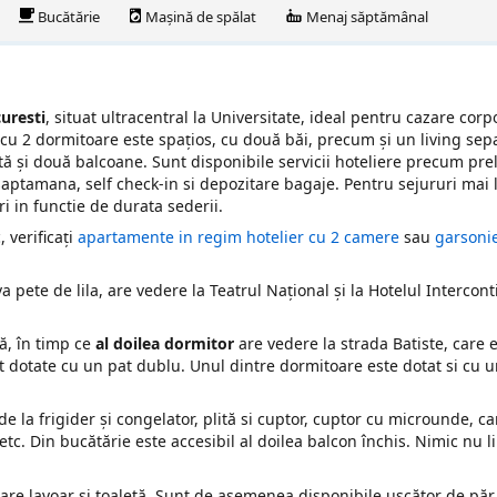
Bucătărie
Mașină de spălat
Menaj săptămânal
uresti
, situat ultracentral la Universitate, ideal pentru cazare corp
cu 2 dormitoare este spațios, cu două băi, precum și un living sepa
ă și două balcoane. Sunt disponibile servicii hoteliere precum pre
 saptamana, self check-in si depozitare bagaje. Pentru sejururi mai 
 in functie de durata sederii.
 verificați
apartamente in regim hotelier cu 2 camere
sau
garsonie
va pete de lila, are vedere la Teatrul Național și la Hotelul Intercont
ă, în timp ce
al doilea dormitor
are vedere la strada Batiste, care 
t dotate cu un pat dublu. Unul dintre dormitoare este dotat si cu 
 de la frigider și congelator, plită si cuptor, cuptor cu microunde, c
 etc. Din bucătărie este accesibil al doilea balcon închis. Nimic nu l
are lavoar și toaletă. Sunt de asemenea disponibile uscător de păr, 