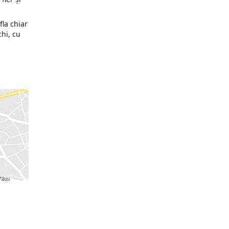
fla chiar
chi, cu
n