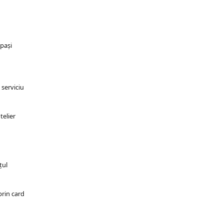
 pași
 serviciu
telier
țul
prin card