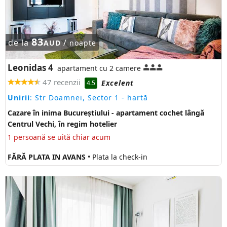
83
de la
/
AUD
noapte
Leonidas 4
apartament cu 2 camere
47 recenzii
Excelent
4.5
Unirii
: Str Doamnei, Sector 1
- hartă
Cazare în inima Bucureștiului - apartament cochet lângă
Centrul Vechi, în regim hotelier
1 persoană se uită chiar acum
FĂRĂ PLATA IN AVANS
• Plata la check-in