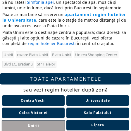
Să nu ratezi
Simfonia apei
, un spectacol de apă, muzică și
lumini, unic în lume, dacă treci prin București în septembrie.
Poate ar mai bine să rezervi un
apartament regim hotelier
la Universitate
, care este la o stație de metrou distanță și de
unde avi acces ușor la Piața Unirii.
Piața Unirii este o destinație centrală populară; dacă dorești să
găsești și alte opțiuni de cazare în București, vezi oferta
completă de
regim hotelier Bucuresti
în centrul orașului.
Unirii
cazare Piata Unirii
Piata Unirii
Unirea Shopping Center
Blvd I.C. Bratianu
Str Halelor
TOATE APARTAMENTELE
sau vezi regim hotelier după zonă
Centru Vechi
Universitate
Calea Victoriei
Sala Palatului
Pipera
Unirii