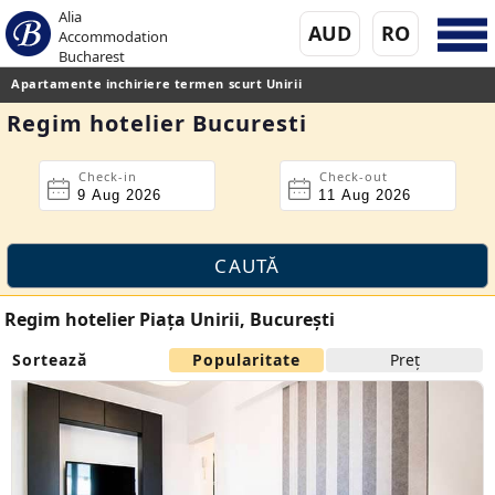
Alia
AUD
RO
Accommodation
Bucharest
Apartamente inchiriere termen scurt Unirii
Regim hotelier Bucuresti
Check-in
Check-out
Regim hotelier Piaţa Unirii, Bucureşti
Sortează
Popularitate
Preţ