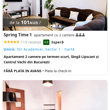
101
de la
/
AUD
noapte
Spring Time 1
apartament cu 2 camere
115 recenzii
Superb
4.8
Unirii
: Str Academiei, Sector 1
- hartă
Apartament 2 camere pe termen scurt, lângă Lipscani și
Centrul Vechi din București
FĂRĂ PLATA IN AVANS
• Plata la check-in