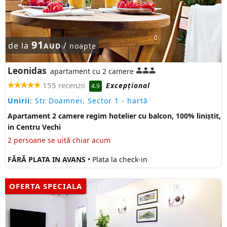
91
de la
/
AUD
noapte
Leonidas
apartament cu 2 camere
155 recenzii
Excepţional
4.9
Unirii
: Str Doamnei, Sector 1
- hartă
Apartament 2 camere regim hotelier cu balcon, 100% liniștit,
in Centru Vechi
2 persoane se uită chiar acum
FĂRĂ PLATA IN AVANS
• Plata la check-in
OFERTA SPECIALA