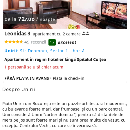
72
de la
/
AUD
noapte
Leonidas 3
apartament cu 2 camere
49 recenzii
Excelent
4.7
Unirii
: Str Doamnei, Sector 1
- hartă
Apartament în regim hotelier lângă Spitalul Colțea
1 persoană se uită chiar acum
FĂRĂ PLATA IN AVANS
• Plata la check-in
Despre Unirii
Piața Unirii din București este un puzzle arhitectural modernist,
cu bulevarde foarte mari, dar frumoase, și cu un parc central.
Unii consideră Unirii “cartier domitor“, pentru că distanțele de
mers pe jos sunt foarte mari și nu sunt prea multe de văzut, cu
excepția Centrului Vechi, cu care se învecinează.