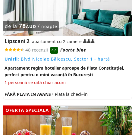
78
de la
/
AUD
noapte
Lipscani 2
apartament cu 2 camere
48 recenzii
Foarte bine
4.4
Unirii
: Blvd Nicolae Bălcescu, Sector 1
- hartă
Apartament regim hotelier aproape de Piața Constituției,
perfect pentru o mini-vacanță în București
1 persoană se uită chiar acum
FĂRĂ PLATA IN AVANS
• Plata la check-in
OFERTA SPECIALA