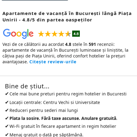
Apartamente de vacanță în București lângă Piața
Unirii - 4.8/5 din partea oaspeților
Vezi de ce călătorii au acordat
4.8
stele în
591
recenzii:
apartamente de vacanță în București
luminoase și liniștite, la
câțiva pași de Piața Unirii, oferind confort hotelier la prețuri
avantajoase.
Citește review-urile
Bine de ştiut...
✔
Cele mai bune preturi pentru
regim hotelier in Bucuresti
✔
Locații centrale: Centru Vechi si Universitate
✔
Reduceri pentru sederi mai lungi
✔
Plata la sosire. Fără taxe ascunse. Anulare gratuită
.
✔
Wi-Fi gratuit în fiecare apartament in regim hotelier
✔
Menaj gratuit o dată pe săptămână.