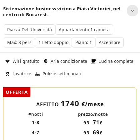
Sistemazione business vicino a Piata Victoriei, nel
centro di Bucarest...
Piazza Dell'Università
Appartamento 1 camera
Max: 3 pers
1 Letto doppio
Piano: 1
Ascensore
WiFi gratuito
Aria condizionata
Cucina completa
Lavatrice
Pulizie settimanali
OFFERTA
1740
€/mese
AFFITTO
#notti
prezzo/notte
71
1-3
93
€
69
4-7
93
€