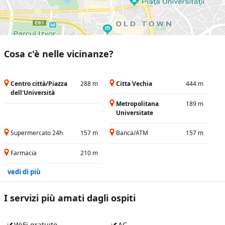
Cosa c'è nelle vicinanze?
Centro città/Piazza
288 m
Citta Vechia
444 m
dell'Università
Metropolitana
189 m
Universitate
Supermercato 24h
157 m
Banca/ATM
157 m
Farmacia
210 m
vedi di più
I servizi più amati dagli ospiti
WiFi gratuito
AC