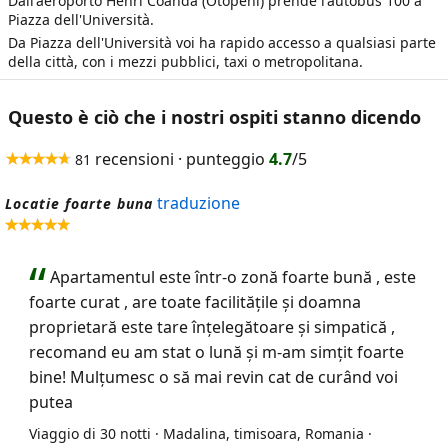
Dall'aeroporto Henri Coanda (Otopeni) prende l'autobus 100 a
Piazza dell'Università.
Da Piazza dell'Università voi ha rapido accesso a qualsiasi parte
della città, con i mezzi pubblici, taxi o metropolitana.
Questo è ciò che i nostri ospiti stanno dicendo
recensioni · punteggio
4.7
/5
81
traduzione
Locatie foarte buna
Apartamentul este într-o zonă foarte bună , este
foarte curat , are toate facilitățile și doamna
proprietară este tare înțelegătoare și simpatică ,
recomand eu am stat o lună și m-am simțit foarte
bine! Mulțumesc o să mai revin cat de curând voi
putea
Viaggio di 30 notti · Madalina, timisoara, Romania ·