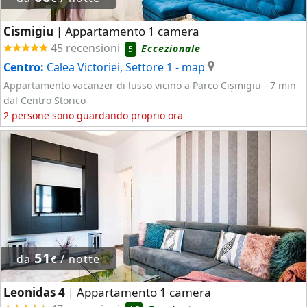
Cismigiu
Appartamento 1 camera
|
45 recensioni
Eccezionale
5
Centro:
Calea Victoriei, Settore 1
- map
Appartamento vacanzer di lusso vicino a Parco Cișmigiu - 7 min
dal Centro Storico
2 persone sono guardando proprio ora
51
da
/ notte
€
Leonidas 4
Appartamento 1 camera
|