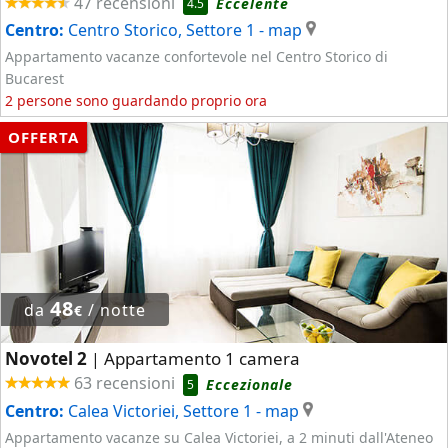
47 recensioni
Eccelente
4.5
Centro:
Centro Storico, Settore 1
- map
Appartamento vacanze confortevole nel Centro Storico di
Bucarest
2 persone sono guardando proprio ora
OFFERTA
48
da
/ notte
€
Novotel 2
Appartamento 1 camera
|
63 recensioni
Eccezionale
5
Centro:
Calea Victoriei, Settore 1
- map
Appartamento vacanze su Calea Victoriei, a 2 minuti dall'Ateneo