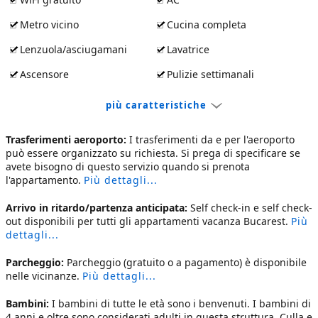
Metro vicino
Cucina completa
Lenzuola/asciugamani
Lavatrice
Ascensore
Pulizie settimanali
più caratteristiche
Trasferimenti aeroporto:
I trasferimenti da e per l'aeroporto
può essere organizzato su richiesta. Si prega di specificare se
avete bisogno di questo servizio quando si prenota
l'appartamento.
Più dettagli...
Arrivo in ritardo/partenza anticipata:
Self check-in e self check-
out disponibili per tutti gli
appartamenti vacanza Bucarest
.
Più
dettagli...
Parcheggio:
Parcheggio (gratuito o a pagamento) è disponibile
nelle vicinanze.
Più dettagli...
Bambini:
I bambini di tutte le età sono i benvenuti. I bambini di
4 anni e oltre sono considerati adulti in questa struttura. Culla e